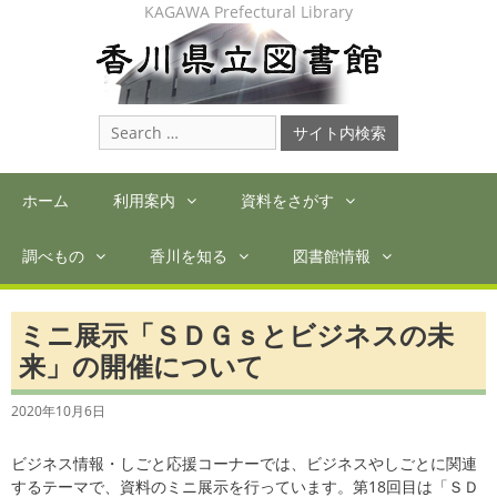
Skip
KAGAWA Prefectural Library
to
content
Search
for:
ホーム
利用案内
資料をさがす
調べもの
香川を知る
図書館情報
ミニ展示「ＳＤＧｓとビジネスの未
来」の開催について
2020年10月6日
ビジネス情報・しごと応援コーナーでは、ビジネスやしごとに関連
するテーマで、資料のミニ展示を行っています。第18回目は「ＳＤ