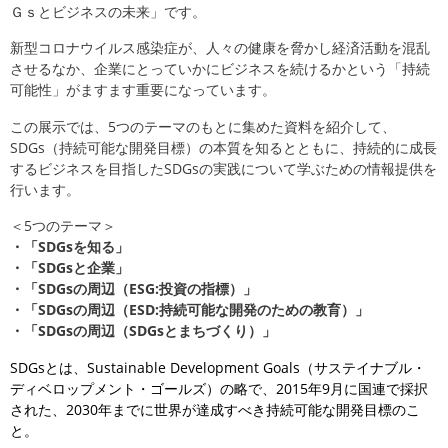
Ｇｓとビジネスの未来」です。
新型コロナウイルス感染症が、人々の健康を脅かし経済活動を混乱
させるなか、企業にとっていかにビジネスを続けるかという「持続
可能性」がますます重要になっています。
この展示では、5つのテーマのもとに集めた資料を紹介して、
SDGs（持続可能な開発目標）の本質を知るとともに、持続的に成長
するビジネスを目指したSDGsの実践について学ぶための情報提供を
行います。
＜5つのテーマ＞
・「SDGsを知る」
・「SDGsと企業」
・「SDGsの周辺（ESG:投資の指標）」
・「SDGsの周辺（ESD:持続可能な開発のための教育）」
・「SDGsの周辺（SDGsとまちづくり）」
SDGsとは、
Sustainable Development Goals
（サステイナブル・
ディベロップメント・ゴールズ）の略で、
2015
年
9
月に国連で採択
された、
2030
年までに世界が達成すべき持続可能な開発目標のこ
と。