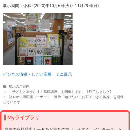
展示期間：令和2(2020)年10月6日(火)～11月29日(日)
ビジネス情報・しごと応援 ミニ展示
C
展示のご案内
a
P
「子どもと本をむすぶ基礎講座」を開催します。【終了しました】
t
o
健やか生活応援コーナーミニ展示「知りたい！お家でできる体操」を開催
e
s
しています
g
t
o
n
r
a
Myライブラリ
i
v
e
i
当館の資料貸出カードをお持ちの方は、今すぐ、インターネット