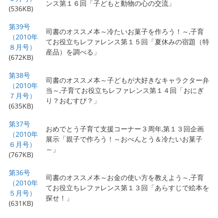
ンス第１６回「子どもと動物の心の交流」
(536KB)
第39号
司書のオススメ本～冷たいお菓子を作ろう！～,子育
（2010年
てお役立ちレファレンス第１５回「夏休みの宿題（特
８月号）
産品）を調べる」
(672KB)
第38号
司書のオススメ本～子どもが大好きなキャラクター弁
（2010年
当～,子育てお役立ちレファレンス第１４回「おにぎ
７月号）
り？おむすび？」
(635KB)
第37号
おめでとう子育て支援コーナー３周年,第１３回企画
（2010年
展示「親子で作ろう！～おべんとう＆冷たいお菓子
６月号）
～」
(767KB)
第36号
司書のオススメ本～お金の使い方を教えよう～,子育
（2010年
てお役立ちレファレンス第１３回「あらすじで絵本を
５月号）
探せ！」
(631KB)