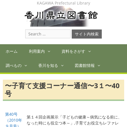
Skip
KAGAWA Prefectural Library
to
content
Search
for:
ホーム
利用案内
資料をさがす
調べもの
香川を知る
図書館情報
〜子育て支援コーナー通信〜3１〜40
号
第40号
第１４回企画展示「子どもの健康～病気になる前に、
（2010年
なった時にも役立つ本～」,子育てお役立ちレファレ
９月号）