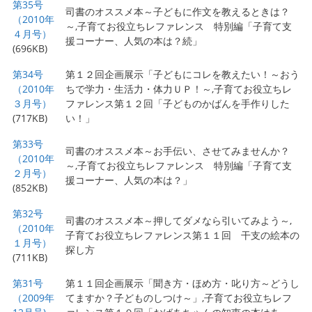
第35号
司書のオススメ本～子どもに作文を教えるときは？
（2010年
～,子育てお役立ちレファレンス 特別編「子育て支
４月号）
援コーナー、人気の本は？続」
(696KB)
第34号
第１２回企画展示「子どもにコレを教えたい！～おう
（2010年
ちで学力・生活力・体力ＵＰ！～,子育てお役立ちレ
３月号）
ファレンス第１２回「子どものかばんを手作りした
(717KB)
い！」
第33号
司書のオススメ本～お手伝い、させてみませんか？
（2010年
～,子育てお役立ちレファレンス 特別編「子育て支
２月号）
援コーナー、人気の本は？」
(852KB)
第32号
司書のオススメ本～押してダメなら引いてみよう～,
（2010年
子育てお役立ちレファレンス第１１回 干支の絵本の
１月号）
探し方
(711KB)
第31号
第１１回企画展示「聞き方・ほめ方・叱り方～どうし
（2009年
てますか？子どものしつけ～」,子育てお役立ちレフ