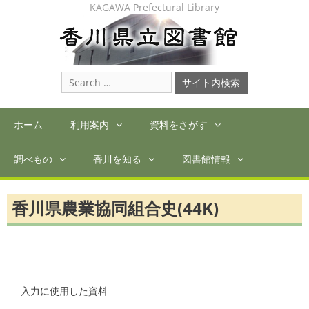
Skip
KAGAWA Prefectural Library
to
content
Search
for:
ホーム
利用案内
資料をさがす
調べもの
香川を知る
図書館情報
香川県農業協同組合史(44K)