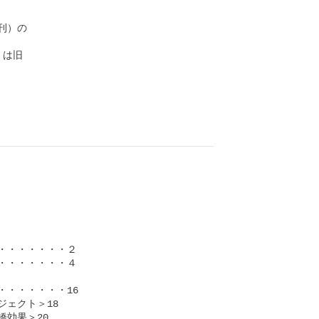
）の

は旧

・・・・・・２

・・・・・・４

・・・・・・16

ェクト＞18

効果＞20
