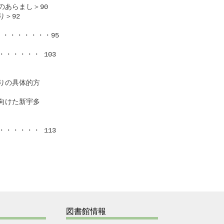
あらまし＞90

92

・・・・・・・95

・・・・ 103

の具体的方

けた新宇多

・・・・ 113　

図書館情報