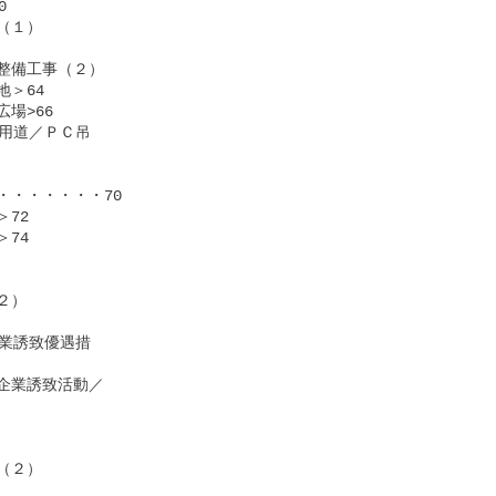


１）

備工事（２）

64

>66

用道／ＰＣ吊

・・・・・・70

2

4

）

業誘致優遇措

業誘致活動／　

２）
