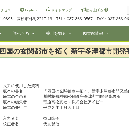
S
クセス
English
サイトマップ
読み上げる
f
1-0393 高松市林町2217-19 TEL：087-868-0567 FAX：087-868-06
調べもの
香川を知る
図書館情報
四国の玄関都市を拓く 新宇多津都市開発整
入力に使用した資料                     

底本の書名　　　　　「四国の玄関都市を拓く」新宇多津都市開発整備
底本の企画者　　  　地域振興整備公団新宇多津都市開発事務所

底本の編集者　　　　電通高松支社・株式会社アイピー

底本の発行年　　　　平成３年１月３１日　

入力者名　　　　　　益田隆子

校正者名　　　　　　伏見賢治
