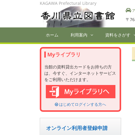
Skip
KAGAWA Prefectural Library
to
ア
content
〒76
ホーム
利用案内
資料をさがす
Myライブラリ
当館の資料貸出カードをお持ちの方
は、今すぐ、インターネットサービス
をご利用いただけます。
はじめてログインする方へ
オンライン利用者登録申請