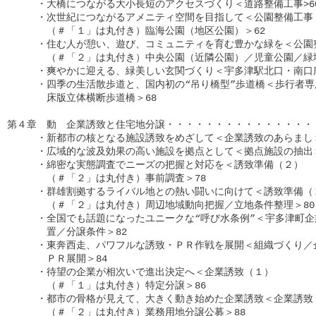
　　　・大橋につながる大小長短のアクセスづくり＜道路整備工事>60
　　　・次世紀につながるアメニティ空間を目指して＜公園整備工事（
　　　　（＃「１」は丸付き）臨海公園（地区公園）＞62

　　　・住む人が憩い、遊び、コミュニティを育む豊かな緑を＜公園整
　　　　（＃「２」は丸付き）中央公園（近隣公園）／児童公園／緑地＞
　　　・爽やかに迎える、緑美しい玄関づくり＜宇多津駅北口・南口広場
　　　・四季の生活散歩道と、国内初の“吊り橋型”歩道橋＜歩行者専
　　　　床版立体横断歩道橋＞68

第４章　動　企業誘致と住宅地分譲・・・・・・・・・・・・・・・・
　　　・新都市の核となる施設誘致をめざして＜企業誘致のあらまし＞7
　　　・広域的な波及効果の高い施設を拠点として＜拠点施設の抽出＞7
　　　・綿密な実態調査でニーズの把握と対応を＜誘致準備（２）

　　　　（＃「２」は丸付き）事前調査＞78

　　　・群雄割拠するライバル地との熱い闘いに向けて＜誘致準備（２
　　　　（＃「２」は丸付き）周辺地域動向把握／立地条件整理＞80

　　　・全国でも話題になったユニークな“呼び水条例”＜宇多津町企
　　　　置／分譲条件＞82

　　　・東奔西走、パワフルな誘致・ＰＲ作戦を展開＜組織づくり／企
　　　　ＰＲ展開＞84

　　　・待望の企業が相次いで進出決定へ＜企業誘致（１）

　　　　（＃「１」は丸付き）特定分譲＞86

　　　・都市の骨格が見えて、大きく動き始めた企業誘致＜企業誘致（
　　　　（＃「２」は丸付き）業務用地分譲公募＞88
