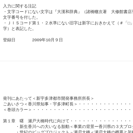
入力に関する注記

・文字コードにない文字は『大漢和辞典』（諸橋轍次著　大修館書店刊
文字番号を付した。

・ＪＩＳコード第１・２水準にない旧字は新字におきかえて（＃「□」
字）と表記した。

登録日　　　　2009年10月９日      
発刊にあたって＜新宇多津都市開発事務所所長＞

ごあいさつ＜香川県知事・宇多津町長＞・・・・・・・・・・・・・・
＜巻頭カラー＞・・・・・・・・・・・・・・・・・・・・・・・・・
第１章　曙　瀬戸大橋時代に向けて・・・・・・・・・・・・・・・・
　　　・新生香川への大いなる胎動＜事業の背景ー香川県の３大プロジ
　　　・世紀のビッグプロジェクト－瀬戸大橋＜瀬戸大橋の概要と架橋