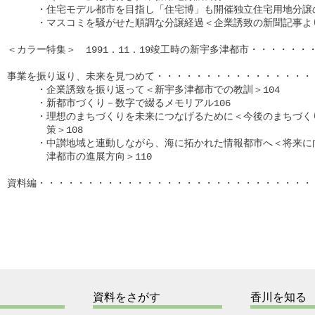
　　　・住宅モデル都市を目指し「住宅博」も開催独立住宅用地分譲の
　　　・マスコミを騒がせた順調な分譲経過＜企業誘致の新聞記事より＞
＜カラー特集＞　1991．11．19竣工時の新宇多津都市・・・・・・・
事業を振り返り、未来を見つめて・・・・・・・・・・・・・・・・・・
　　　・企業誘致を振り返って＜新宇多津都市での教訓＞104

　　　・新都市づくり－数字で綴るメモリアル106

　　　・理想のまちづくりを未来につなげるために＜今後のまちづくり
　　　　策＞108

　　　・中讃地域と連動しながら、海に拓かれた情報都市へ＜将来に向
　　　　津都市の進展方向＞110

資料編・・・・・・・・・・・・・・・・・・・・・・・・・・・・・・
資料をさがす
香川を知る