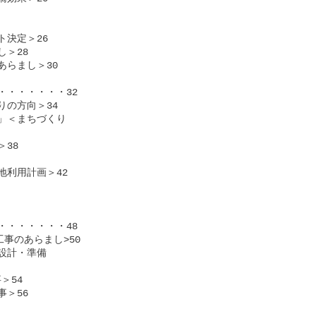
決定＞26

28

らまし＞30

・・・・・・32

の方向＞34

＜まちづくり

8

利用計画＞42

・・・・・・48

のあらまし>50

計・準備

54

56
