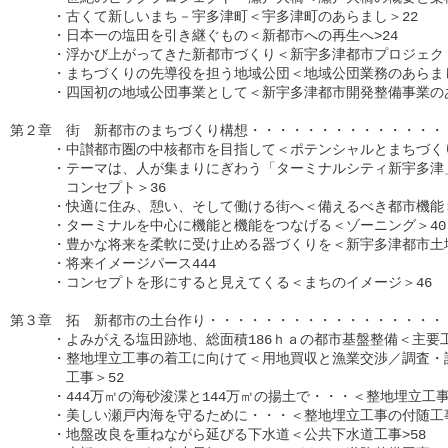
　　　・古くて新しいまち－宇多津町＜宇多津町のあらまし＞22

　　　・日本一の塩田を引き継ぐもの＜新都市への再生へ>24

　　　・浮かび上がってきた新都市づくり＜新宇多津都市プロジェクト
　　　・まちづくりの先導役を担う地域公団＜地域公団業務のあらまし＞
　　　・四国初の地域公団事業として＜新宇多津都市開発整備事業のあ
第２章　街　新都市のまちづくり構想・・・・・・・・・・・・・・・
　　　・中讃都市圏の中核都市を目指して＜ポテンシャルとまちづくり
　　　・テーマは、人が集まりにぎわう「ターミナルシティ新宇多津」
　　　　コンセプト＞36

　　　・快適に住み、憩い、そして働ける街へ＜備えるべき都市機能＞3
　　　・ターミナルを中心に機能と機能をつなげる＜ゾーニング＞40

　　　・豊かな将来を柔軟に受け止める器づくりを＜新宇多津都市土地
　　　・将来イメージパース444

　　　・コンセプトを形にすると見えてくる＜まちのイメージ＞46

第３章　拓　新都市の土台作り・・・・・・・・・・・・・・・・・・
　　　・よみがえる塩田跡地、総面積186ｈａの都市基盤整備＜主要工事
　　　・整地埋立工事の着工に向けて＜用地買収と漁業交渉／調査・設
　　　　工事＞52

　　　・444万㎡の海砂浚渫と144万㎡の揚土で・・・＜整地埋立工事＞
　　　・美しい瀬戸内海を守るために・・・＜整地埋立工事の付随工事＞
　　　・地盤改良を重ねながら延びる下水道＜公共下水道工事>58
