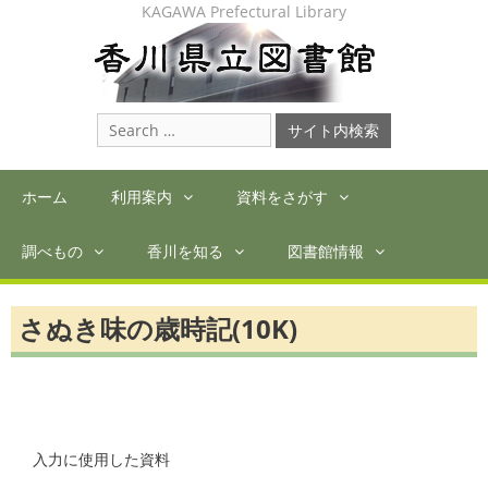
Skip
KAGAWA Prefectural Library
to
content
Search
for:
ホーム
利用案内
資料をさがす
調べもの
香川を知る
図書館情報
さぬき味の歳時記(10K)
入力に使用した資料
