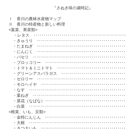
                   『さぬき味の歳時記』

Ⅰ　香川の農林水産物マップ　　　　　　　　　　　　　　　　　　
Ⅱ　香川の特産物と新しい料理

<葉菜、果菜類>

  ・レタス　‥‥‥‥‥‥‥‥‥‥‥‥‥‥‥‥‥‥‥‥‥‥‥‥‥
　・きゅうり　‥‥‥‥‥‥‥‥‥‥‥‥‥‥‥‥‥‥‥‥‥‥‥‥　
　・たまねぎ　‥‥‥‥‥‥‥‥‥‥‥‥‥‥‥‥‥‥‥‥‥‥‥‥　
　・にんにく　‥‥‥‥‥‥‥‥‥‥‥‥‥‥‥‥‥‥‥‥‥‥‥‥  
　・パセリ　‥‥‥‥‥‥‥‥‥‥‥‥‥‥‥‥‥‥‥‥‥‥‥‥‥  
　・ブロッコリー　‥‥‥‥‥‥‥‥‥‥‥‥‥‥‥‥‥‥‥‥‥‥　
　・トマト＆ミニトマト　‥‥‥‥‥‥‥‥‥‥‥‥‥‥‥‥‥‥‥　
　・グリーンアスパラガス　‥‥‥‥‥‥‥‥‥‥‥‥‥‥‥‥‥‥　
　・セロリー　‥‥‥‥‥‥‥‥‥‥‥‥‥‥‥‥‥‥‥‥‥‥‥‥　
　・モロヘイヤ　‥‥‥‥‥‥‥‥‥‥‥‥‥‥‥‥‥‥‥‥‥‥‥　
　・なす　‥‥‥‥‥‥‥‥‥‥‥‥‥‥‥‥‥‥‥‥‥‥‥‥‥‥　
　・葉ねぎ　‥‥‥‥‥‥‥‥‥‥‥‥‥‥‥‥‥‥‥‥‥‥‥‥‥　
　・菜花（なばな）‥‥‥‥‥‥‥‥‥‥‥‥‥‥‥‥‥‥‥‥‥‥　
　・白菜　‥‥‥‥‥‥‥‥‥‥‥‥‥‥‥‥‥‥‥‥‥‥‥‥‥‥　
<根菜、いも、豆類>

　・金時にんじん　‥‥‥‥‥‥‥‥‥‥‥‥‥‥‥‥‥‥‥‥‥‥　
　・大根　‥‥‥‥‥‥‥‥‥‥‥‥‥‥‥‥‥‥‥‥‥‥‥‥‥‥　
　・さつまいも　‥‥‥‥‥‥‥‥‥‥‥‥‥‥‥‥‥‥‥‥‥‥‥　