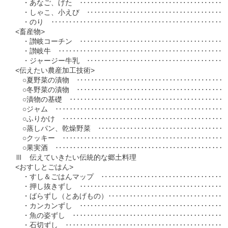
　・あなご、げた　‥‥‥‥‥‥‥‥‥‥‥‥‥‥‥‥‥‥‥‥‥‥ 1
　・しゃこ、小えび　‥‥‥‥‥‥‥‥‥‥‥‥‥‥‥‥‥‥‥‥‥ 1
　・のり　‥‥‥‥‥‥‥‥‥‥‥‥‥‥‥‥‥‥‥‥‥‥‥‥‥‥ 1
<畜産物>

　・讃岐コーチン　‥‥‥‥‥‥‥‥‥‥‥‥‥‥‥‥‥‥‥‥‥‥ 1
　・讃岐牛　‥‥‥‥‥‥‥‥‥‥‥‥‥‥‥‥‥‥‥‥‥‥‥‥‥ 1
　・ジャージー牛乳　‥‥‥‥‥‥‥‥‥‥‥‥‥‥‥‥‥‥‥‥‥ 1
<伝えたい農産加工技術>

　○夏野菜の漬物　‥‥‥‥‥‥‥‥‥‥‥‥‥‥‥‥‥‥‥‥‥‥ 1
　○冬野菜の漬物　‥‥‥‥‥‥‥‥‥‥‥‥‥‥‥‥‥‥‥‥‥‥ 1
　○漬物の基礎　‥‥‥‥‥‥‥‥‥‥‥‥‥‥‥‥‥‥‥‥‥‥‥ 1
　○ジャム　‥‥‥‥‥‥‥‥‥‥‥‥‥‥‥‥‥‥‥‥‥‥‥‥‥ 1
　○ふりかけ　‥‥‥‥‥‥‥‥‥‥‥‥‥‥‥‥‥‥‥‥‥‥‥‥ 1
　○蒸しパン、乾燥野菜　‥‥‥‥‥‥‥‥‥‥‥‥‥‥‥‥‥‥‥ 1
　○クッキー　‥‥‥‥‥‥‥‥‥‥‥‥‥‥‥‥‥‥‥‥‥‥‥‥ 1
　○果実酒　‥‥‥‥‥‥‥‥‥‥‥‥‥‥‥‥‥‥‥‥‥‥‥‥‥ 1
Ⅲ　伝えていきたい伝統的な郷土料理

<おすしとごはん>

　・すし＆ごはんマップ　‥‥‥‥‥‥‥‥‥‥‥‥‥‥‥‥‥‥‥ 1
　・押し抜きずし　‥‥‥‥‥‥‥‥‥‥‥‥‥‥‥‥‥‥‥‥‥‥ 1
　・ばらずし（とあげもの）‥‥‥‥‥‥‥‥‥‥‥‥‥‥‥‥‥‥ 1
　・カンカンずし　‥‥‥‥‥‥‥‥‥‥‥‥‥‥‥‥‥‥‥‥‥‥ 1
　・魚の姿ずし　‥‥‥‥‥‥‥‥‥‥‥‥‥‥‥‥‥‥‥‥‥‥‥ 1
　・石切ずし　‥‥‥‥‥‥‥‥‥‥‥‥‥‥‥‥‥‥‥‥‥‥‥‥ 1