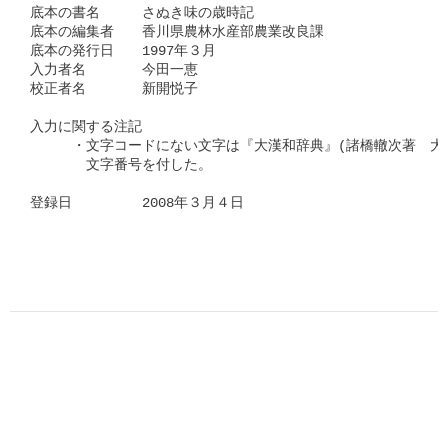
底本の書名　　　さぬき味の歳時記

底本の編集者　　香川県農林水産部農業改良課

底本の発行日　　1997年３月

入力者名　　　　今田一恵

校正者名　　　　新開悦子　

入力に関する注記

　　　・文字コードにない文字は『大漢和辞典』(諸橋轍次著　大修
　　　　文字番号を付した。

登録日　　　　　2008年３月４日
