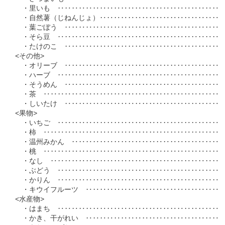
　・里いも　‥‥‥‥‥‥‥‥‥‥‥‥‥‥‥‥‥‥‥‥‥‥‥‥‥　
　・自然薯（じねんじょ）‥‥‥‥‥‥‥‥‥‥‥‥‥‥‥‥‥‥‥　
　・葉ごぼう　‥‥‥‥‥‥‥‥‥‥‥‥‥‥‥‥‥‥‥‥‥‥‥‥　
　・そら豆　‥‥‥‥‥‥‥‥‥‥‥‥‥‥‥‥‥‥‥‥‥‥‥‥‥　
　・たけのこ　‥‥‥‥‥‥‥‥‥‥‥‥‥‥‥‥‥‥‥‥‥‥‥‥　
<その他>

　・オリーブ　‥‥‥‥‥‥‥‥‥‥‥‥‥‥‥‥‥‥‥‥‥‥‥‥　
　・ハーブ　‥‥‥‥‥‥‥‥‥‥‥‥‥‥‥‥‥‥‥‥‥‥‥‥‥　
　・そうめん　‥‥‥‥‥‥‥‥‥‥‥‥‥‥‥‥‥‥‥‥‥‥‥‥　
　・茶　‥‥‥‥‥‥‥‥‥‥‥‥‥‥‥‥‥‥‥‥‥‥‥‥‥‥‥　
　・しいたけ　‥‥‥‥‥‥‥‥‥‥‥‥‥‥‥‥‥‥‥‥‥‥‥‥　
<果物>

　・いちご　‥‥‥‥‥‥‥‥‥‥‥‥‥‥‥‥‥‥‥‥‥‥‥‥‥　
　・柿　‥‥‥‥‥‥‥‥‥‥‥‥‥‥‥‥‥‥‥‥‥‥‥‥‥‥‥  
　・温州みかん　‥‥‥‥‥‥‥‥‥‥‥‥‥‥‥‥‥‥‥‥‥‥‥　
　・桃　‥‥‥‥‥‥‥‥‥‥‥‥‥‥‥‥‥‥‥‥‥‥‥‥‥‥‥  
　・なし　‥‥‥‥‥‥‥‥‥‥‥‥‥‥‥‥‥‥‥‥‥‥‥‥‥‥  
　・ぶどう　‥‥‥‥‥‥‥‥‥‥‥‥‥‥‥‥‥‥‥‥‥‥‥‥‥  
　・かりん　‥‥‥‥‥‥‥‥‥‥‥‥‥‥‥‥‥‥‥‥‥‥‥‥‥  
　・キウイフルーツ　‥‥‥‥‥‥‥‥‥‥‥‥‥‥‥‥‥‥‥‥‥　
<水産物>

　・はまち　‥‥‥‥‥‥‥‥‥‥‥‥‥‥‥‥‥‥‥‥‥‥‥‥‥ 1
　・かき、干がれい　‥‥‥‥‥‥‥‥‥‥‥‥‥‥‥‥‥‥‥‥‥ 1