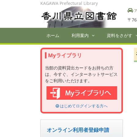
Skip
KAGAWA Prefectural Library
to
ア
content
〒76
ホーム
利用案内
資料をさがす
Myライブラリ
当館の資料貸出カードをお持ちの方
は、今すぐ、インターネットサービス
をご利用いただけます。
はじめてログインする方へ
オンライン利用者登録申請