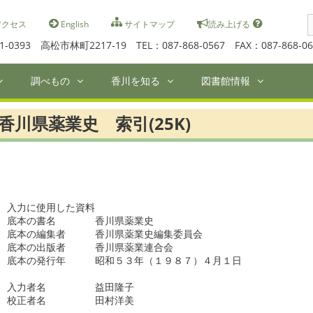
S
クセス
English
サイトマップ
読み上げる
f
1-0393 高松市林町2217-19 TEL：087-868-0567 FAX：087-868-06
調べもの
香川を知る
図書館情報
香川県薬業史 索引(25K)
入力に使用した資料

底本の書名　　　　香川県薬業史　　　

底本の編集者　　　香川県薬業史編集委員会

底本の出版者　　　香川県薬業連合会　　　　

底本の発行年　　　昭和５３年（１９８７）４月１日　　　　　

入力者名　　　　　益田隆子　　　　

校正者名　　　　　田村洋美
