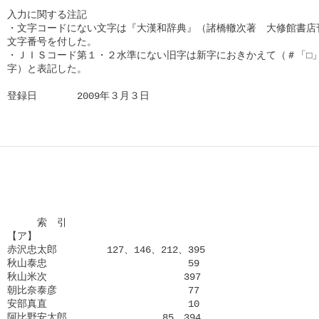
入力に関する注記

・文字コードにない文字は『大漢和辞典』（諸橋轍次著　大修館書店刊
文字番号を付した。

・ＪＩＳコード第１・２水準にない旧字は新字におきかえて（＃「□」
字）と表記した。

登録日　　　　2009年３月３日      