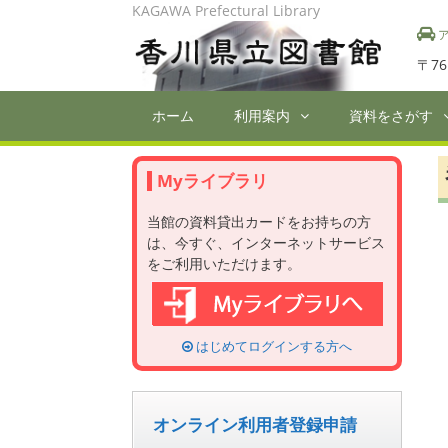
Skip
KAGAWA Prefectural Library
to
ア
content
〒76
ホーム
利用案内
資料をさがす
Myライブラリ
当館の資料貸出カードをお持ちの方
は、今すぐ、インターネットサービス
をご利用いただけます。
はじめてログインする方へ
オンライン利用者登録申請