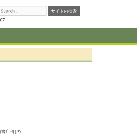
earch
or:
07
書店刊)の
