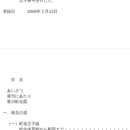
　　　　文字番号を付した。

登録日　　　2008年２月12日

　　目　次

　あいさつ

　発刊にあたり

　香川町全図

一、南北の道

　（一）町道王子線

　　　　総合体育館から船岡まで・・・・・・・・・・・・・・・・・