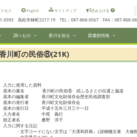
S
クセス
English
サイトマップ
読み上げる
f
1-0393 高松市林町2217-19 TEL：087-868-0567 FAX：087-868-06
調べもの
香川を知る
図書館情報
香川町の民俗⑧(21K)
入力に使用した資料

底本の書名　　　  香川町の民俗⑧　続ふるさとの往還と脇道

底本の編集者　　　香川町文化財保存会歴史民俗調査部

底本の発行者　　　香川町文化財保存会

底本の発行日　　　平成十五年三月三十一日

入力者名　　　　　中尾　義行

校正者名　　　　　桑野　淳子

入力に関する注記

　　　・文字コードにない文字は『大漢和辞典』(諸橋轍次著　大修館