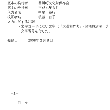
底本の発行者　　　香川町文化財保存会

底本の発行日　　　平成元年３月

入力者名　　　　　中尾　義行

校正者名　　　　　後藤　智子　

入力に関する注記

　　　・文字コードにない文字は『大漢和辞典』(諸橋轍次著　大修
　　　　文字番号を付した。

登録日　　　2008年２月８日

　―１―

　　　目　次　
