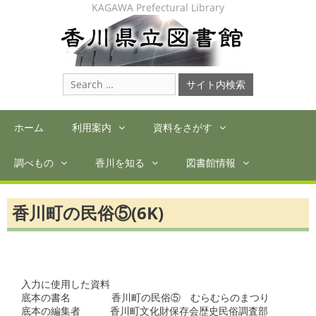
Skip
KAGAWA Prefectural Library
to
content
Search
for:
ホーム
利用案内
資料をさがす
調べもの
香川を知る
図書館情報
香川町の民俗⑤(6K)
入力に使用した資料

底本の書名　　　  香川町の民俗⑤　むらむらのまつり

底本の編集者　　　香川町文化財保存会歴史民俗調査部
