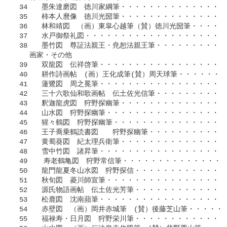
 34　　墨朱達磨図　徳川家綱筆・・・・・・・・・・・・・・・・
 35　　柿本人麿像　徳川光圀筆・・・・・・・・・・・・・・・・
 36　　林和靖図　（画）東皐心越筆（賛）徳川光圀筆・・・・・・
 37　　水戸御祭礼図・・・・・・・・・・・・・・・・・・・・・
 38　　墨竹図　尊証法親王・尭恕法親王筆・・・・・・・・・・・
　　画家・その他

 39　　双龍図　伝祥啓筆・・・・・・・・・・・・・・・・・・・
 40　　耕作詩画帖　(画）王化成筆(賛）周天球筆・・・・・・・・
 41　　蓮鷺図　周之冕筆・・・・・・・・・・・・・・・・・・・
 42　　三十六歌仙和歌画帖　伝土佐光信筆・・・・・・・・・・・
 43　　釈迦龍虎図　狩野探幽筆・・・・・・・・・・・・・・・・
 44　　山水図　狩野探幽筆・・・・・・・・・・・・・・・・・・
 45　　猩々鶴図　狩野探幽筆・・・・・・・・・・・・・・・・・
 46　　王子喬乗鶴読書図　　狩野探幽筆・・・・・・・・・・・・
 47　　黄蜀葵図　紀太理兵衛筆・・・・・・・・・・・・・・・・
 48　　雪中竹図　諸昇筆・・・・・・・・・・・・・・・・・・・
 49    寿老鶴亀図　狩野常信筆・・・・・・・・・・・・・・・・
 50　　龍門龍夏冬山水図　狩野探信・・・・・・・・・・・・・・
 51　　秋旬図　菱川師宣筆・・・・・・・・・・・・・・・・・・
 52　　源氏物語画帖　伝土佐光芳筆・・・・・・・・・・・・・・
 53　　松鹿図　沈南蘋筆・・・・・・・・・・・・・・・・・・・
 54　　赤壁図　（画）岡井赤城筆　(賛）後藤芝山筆・・・・・・
 55　　福禄寿・日月図　狩野栄川筆・・・・・・・・・・・・・・