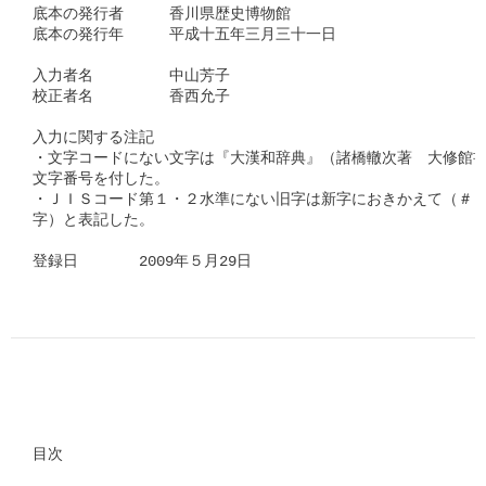
底本の発行者　　　香川県歴史博物館　　　　

底本の発行年　　　平成十五年三月三十一日　

入力者名　　　　　中山芳子　

校正者名　　　　　香西允子　

入力に関する注記

・文字コードにない文字は『大漢和辞典』（諸橋轍次著　大修館書
文字番号を付した。

・ＪＩＳコード第１・２水準にない旧字は新字におきかえて（＃「□
字）と表記した。

登録日　　　　2009年５月29日      
目次
