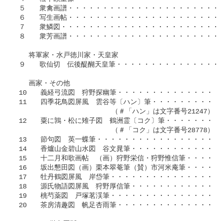
 ５　　衆禽画譜・・・・・・・・・・・・・・・・・・・・・・・・
 ６　　写生画帖・・・・・・・・・・・・・・・・・・・・・・・・
 ７　　衆鱗図・・・・・・・・・・・・・・・・・・・・・・・・・
 ８　　衆芳画譜・・・・・・・・・・・・・・・・・・・・・・・・
　　将軍家・水戸徳川家・天皇家

 ９　　歌仙切　伝後醍醐天皇筆・・・・・・・・・・・・・・・・・
　　画家・その他

 10　　義経弓流図　狩野探幽筆・・・・・・・・・・・・・・・・
 11　　四季花鳥図屏風　雲谷等〔ハン〕筆・・・・・・・・・・・
　　　　　　　　　　　　　　（＃「ハン」は文字番号21247）

 12　　粟に鶉・松に雉子図　鶴洲霊〔コク〕筆・・・・・・・・・
　　　　　　　　　　　　　　（＃「コク」は文字番号28778）

 13　　節句図　英一蝶筆・・・・・・・・・・・・・・・・・・・
 14　　香爐山金碧山水図　谷文晁筆・・・・・・・・・・・・・・
 15　　十二月和歌画帖　（画）狩野栄信・狩野惟信筆・・・・・・
 16　　坂出懇田図（画）栗本翠菴筆（賛）市河米庵筆・・・・・・
 17　　牡丹鶴図屏風　岸岱筆・・・・・・・・・・・・・・・・・
 18　　源氏物語図屏風　狩野厚信筆・・・・・・・・・・・・・・
 19　　桃芍薬図　戸塚茗渓筆・・・・・・・・・・・・・・・・・・
 20　　茶房清趣図　帆足杏雨筆・・・・・・・・・・・・・・・・