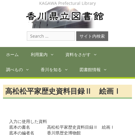
Skip
KAGAWA Prefectural Library
to
content
Search
for:
ホーム
利用案内
資料をさがす
調べもの
香川を知る
図書館情報
高松松平家歴史資料目録Ⅱ 絵画Ⅰ
入力に使用した資料

底本の書名　　　　高松松平家歴史資料目録Ⅱ　絵画Ⅰ　　　

底本の編者名　　　香川県歴史博物館　　　　
