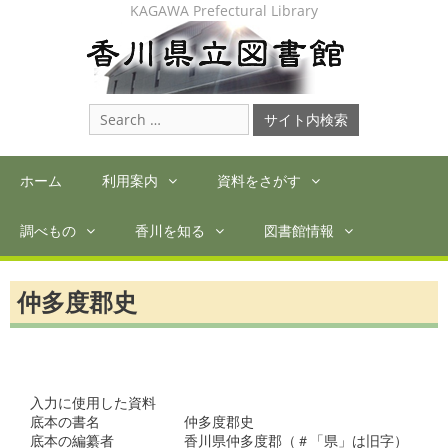
Skip
KAGAWA Prefectural Library
to
content
Search
for:
ホーム
利用案内
資料をさがす
調べもの
香川を知る
図書館情報
仲多度郡史
入力に使用した資料

底本の書名　　　　　　仲多度郡史　　

底本の編纂者　　　　　香川県仲多度郡（＃「県」は旧字）　　　