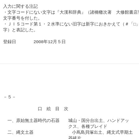
入力に関する注記

・文字コードにない文字は『大漢和辞典』（諸橋轍次著　大修館書店刊
文字番号を付した。

・ＪＩＳコード第１・２水準にない旧字は新字におきかえて（＃「□」
字）と表記した。

登録日　　　　2008年12月５日      