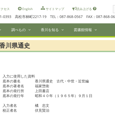
S
クセス
English
サイトマップ
読み上げる
f
1-0393 高松市林町2217-19 TEL：087-868-0567 FAX：087-868-06
調べもの
香川を知る
図書館情報
香川県通史
入力に使用した資料

底本の書名　　　　香川県通史　古代・中世・近世編　　　　

底本の著者名　　　福家惣衛　　　　　　　

底本の発行所　　　上田書店　　　　　

底本の発行年　　　昭和４０年（１９６５年）９月１日　　　

入力者名　　　　　橘　忠文　　　

校正者名　　　　　伏見賢治　　　　　       
