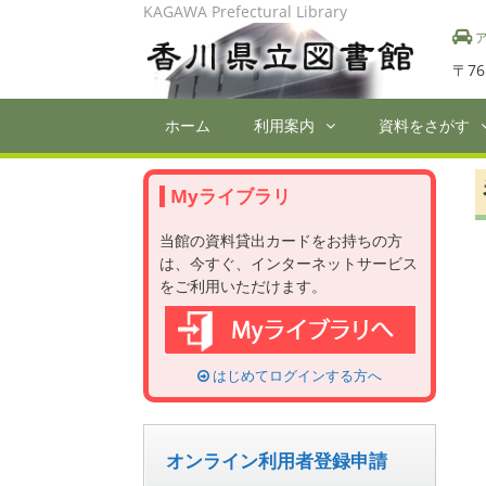
Skip
KAGAWA Prefectural Library
to
ア
content
〒76
ホーム
利用案内
資料をさがす
Myライブラリ
当館の資料貸出カードをお持ちの方
は、今すぐ、インターネットサービス
をご利用いただけます。
はじめてログインする方へ
オンライン利用者登録申請