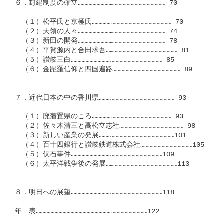
６．封建制度の確立………………………………………………………… 70

　（１）松平氏と京極氏…………………………………………………… 70

　（２）天領の人々………………………………………………………… 74

　（３）新田の開発………………………………………………………… 78

　（４）平賀源内と合田求吾……………………………………………… 81

　（５）讃岐三白…………………………………………………………… 85

　（６）金毘羅信仰と四国遍路…………………………………………… 89

７．近代日本の中の香川県………………………………………………… 93

　（１）廃藩置県のころ…………………………………………………… 93

　（２）佐々木清三と高松立志社………………………………………… 98

　（３）新しい産業の発展…………………………………………………101

　（４）百十四銀行と讃岐鉄道株式会社…………………………………105

　（５）伏石事件……………………………………………………………109

　（６）太平洋戦争後の発展………………………………………………113

８．明日への展望……………………………………………………………118

年　表…………………………………………………………………………122
