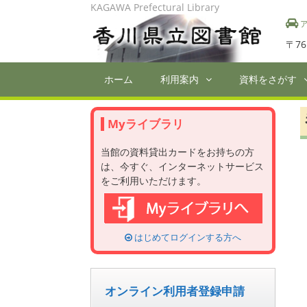
Skip
KAGAWA Prefectural Library
to
ア
content
〒76
ホーム
利用案内
資料をさがす
Myライブラリ
当館の資料貸出カードをお持ちの方
は、今すぐ、インターネットサービス
をご利用いただけます。
はじめてログインする方へ
オンライン利用者登録申請