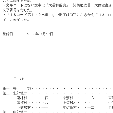
入力に関する注記

・文字コードにない文字は『大漢和辞典』（諸橋轍次著　大修館書店刊
文字番号を付した。

・ＪＩＳコード第１・２水準にない旧字は新字におきかえて（＃「□」
字）と表記した。

登録日　　　　2008年９月17日      
　　　目　録

第一　香　川　郡・・・・・・・・・・・・・・・・・・・・・・・・
第二　北部地方・・・・・・・・・・・・・・・・・・・・・・・・・
　　　　栗林村・・・・・四　　　　東濱村・・・・・六　　　　宮脇
　　　　弦打村・・・・・八　　　　上笠居村・・・・九　　　　中笠
　　　　下笠居村・・・一一　　　　雌雄島村・・・一二　　　　直島
第三　中部地方・・・・・・・・・・・・・・・・・・・・・・・・・