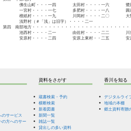
　　　　佛生山町・・・一四　　　　太田村・・・・一六　　　　鷺田
　　　　一宮村・・・・一七　　　　多肥村・・・・一八　　　　圓座
　　　　檀紙村・・・・一九　　　　川岡村・・・・二〇　　　　大野
　　　　浅野村（＃「浅」は旧字）・・・・二一

第四　南部地方・・・・・・・・・・・・・・・・・・・・・・・・・
　　　　池西村・・・・二一　　　　由佐村・・・・二二　　　　川東
　　　　安原村・・・・二四　　　　安原上東村・・二五　　　　安原
資料をさがす
香川を知る
蔵書検索・予約
デジタルライ
横断検索
地域の本棚
新着図書
郷土資料寄贈
へのサービス
新聞一覧
いの方へのサー
雑誌一覧
貸出しの多い資料