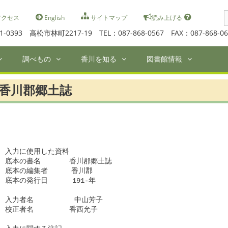
S
クセス
English
サイトマップ
読み上げる
f
1-0393 高松市林町2217-19 TEL：087-868-0567 FAX：087-868-06
調べもの
香川を知る
図書館情報
香川郡郷土誌
入力に使用した資料

底本の書名　　　　香川郡郷土誌　　　　　　

底本の編集者　    香川郡　　　　　

底本の発行日      191-年　　　

入力者名          中山芳子　  　　　 　　　　　　

校正者名　　　　　香西允子　　　　　　　 　　　　
