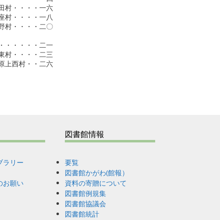
村・・・・一六

村・・・・一八

村・・・・二〇

・・・・・二一

村・・・・二三

上西村・・二六

図書館情報
ブラリー
要覧
図書館かがわ(館報）
のお願い
資料の寄贈について
図書館例規集
図書館協議会
図書館統計