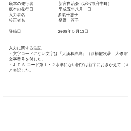
底本の発行者　　　  　　新宮自治会（坂出市府中町）

底本の発行日　　　　　  平成五年八月一日

入力者名　　　　　　　　多氣千恵子

校正者名 　　　　　　　 桑野　淳子

登録日　　　　　　　　　2008年５月13日　　　

入力に関する注記　　

・文字コードにない文字は『大漢和辞典』（諸橋轍次著　大修館書
文字番号を付した。

・J I S コード第１・２水準にない旧字は新字におきかえて（＃「
と表記した。
