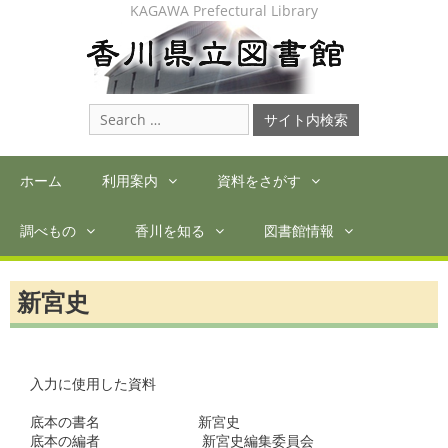
Skip
KAGAWA Prefectural Library
to
content
Search
for:
ホーム
利用案内
資料をさがす
調べもの
香川を知る
図書館情報
新宮史
入力に使用した資料

底本の書名　　　　　　　新宮史

底本の編者  　　　  　　新宮史編集委員会
