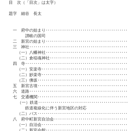
目　次（「目次」は太字）　　　　　　　　　　　　　　　　　　
題字　細谷　長太　　　　　　　　　　　

　一　府中の始まり‥‥‥‥‥‥‥‥‥‥‥‥‥‥‥‥‥‥‥‥‥
　　　　讃岐の国司　　　　　　　　　　

　二　新宮の始まり‥‥‥‥‥‥‥‥‥‥‥‥‥‥‥‥‥‥‥‥‥‥
　三　神社‥‥‥‥‥‥‥‥‥‥‥‥‥‥‥‥‥‥‥‥‥‥‥‥‥‥
　　（一）八幡神社‥‥‥‥‥‥‥‥‥‥‥‥‥‥‥‥‥‥‥‥‥‥
　　（二）倉稲魂神社‥‥‥‥‥‥‥‥‥‥‥‥‥‥‥‥‥‥‥‥‥
　四　寺‥‥‥‥‥‥‥‥‥‥‥‥‥‥‥‥‥‥‥‥‥‥‥‥‥‥‥
　　（一）安楽寺‥‥‥‥‥‥‥‥‥‥‥‥‥‥‥‥‥‥‥‥‥‥‥
　　（二）妙楽寺‥‥‥‥‥‥‥‥‥‥‥‥‥‥‥‥‥‥‥‥‥‥‥
　　（三）佛坂‥‥‥‥‥‥‥‥‥‥‥‥‥‥‥‥‥‥‥‥‥‥‥‥
　五　新宮古墳‥‥‥‥‥‥‥‥‥‥‥‥‥‥‥‥‥‥‥‥‥‥‥‥
　六　道路‥‥‥‥‥‥‥‥‥‥‥‥‥‥‥‥‥‥‥‥‥‥‥‥‥‥
　七　交通機関‥‥‥‥‥‥‥‥‥‥‥‥‥‥‥‥‥‥‥‥‥‥‥‥
  　（一）鉄道‥‥‥‥‥‥‥‥‥‥‥‥‥‥‥‥‥‥‥‥‥‥‥‥
　　　　鉄道複線化に伴う新宮地区の対応　　

　　（二）バス‥‥‥‥‥‥‥‥‥‥‥‥‥‥‥‥‥‥‥‥‥‥‥‥
　八　府中町新宮自治会‥‥‥‥‥‥‥‥‥‥‥‥‥‥‥‥‥‥‥‥
　　（一）自治会‥‥‥‥‥‥‥‥‥‥‥‥‥‥‥‥‥‥‥‥‥‥‥
　　（二）新宮会館‥‥‥‥‥‥‥‥‥‥‥‥‥‥‥‥‥‥‥‥‥‥