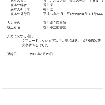
　底本の書名　　　　　昔、こんな人が　郷土の先人「ＴＨＥ　か
　底本の編者　　　　　香川県　　

　底本の発行者　　　　香川県　

　底本の発行日　　　　平成17年６月～平成22年10月（通巻664号
入力者名　　　　　　　香川県立図書館

校正者名　　　　　　　香川県立図書館　　　　　

入力に関する注記

	文字コードにない文字は『大漢和辞典』（諸橋轍次著　大修館書店刊）の

	文字番号を付した。

登録日　　　　2008年1月29日
