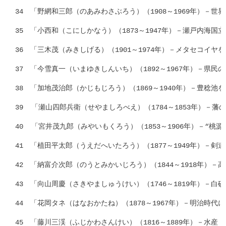
34　「野網和三郎（のあみわさぶろう）（1908～1969年）－世
35　「小西和（こにしかなう）（1873～1947年）－瀬戸内海国立
36　「三木茂（みきしげる）（1901～1974年）－メタセコイヤを
37　「今雪真一（いまゆきしんいち）（1892～1967年）－県民
38　「加地茂治郎（かじもじろう）（1869～1940年）－豊稔池
39  「瀬山四郎兵衛（せやましろべえ）（1784～1853年）－藩
40  「宮井茂九郎（みやいもくろう）（1853～1906年）－“桃
41　「植田平太郎（うえだへいたろう）（1877～1949年）－剣道
42　「納富介次郎（のうとみかいじろう）（1844～1918年）－
43　「向山周慶（さきやましゅうけい）（1746～1819年）－白砂
44　「花岡タネ（はなおかたね）（1878～1967年）－明治時代に
45　「藤川三渓（ふじかわさんけい）（1816～1889年）－水産