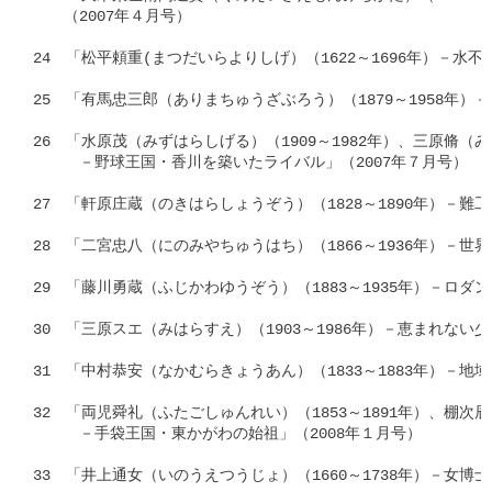
　　（2007年４月号） 

24　「松平頼重(まつだいらよりしげ）（1622～1696年）－水不
25　「有馬忠三郎（ありまちゅうざぶろう）（1879～1958年）
26　「水原茂（みずはらしげる）（1909～1982年）、三原脩（みは
　　　－野球王国・香川を築いたライバル」（2007年７月号） 

27　「軒原庄蔵（のきはらしょうぞう）（1828～1890年）－難工
28　「二宮忠八（にのみやちゅうはち）（1866～1936年）－世界
29　「藤川勇蔵（ふじかわゆうぞう）（1883～1935年）－ロダン
30　「三原スエ（みはらすえ）（1903～1986年）－恵まれない少女
31　「中村恭安（なかむらきょうあん）（1833～1883年）－地域
32　「両児舜礼（ふたごしゅんれい）（1853～1891年）、棚次辰吉
　　　－手袋王国・東かがわの始祖」（2008年１月号） 

33　「井上通女（いのうえつうじょ）（1660～1738年）－女博