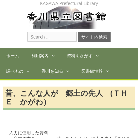
Skip
KAGAWA Prefectural Library
to
content
Search
for:
ホーム
利用案内
資料をさがす
調べもの
香川を知る
図書館情報
昔、こんな人が 郷土の先人 (ＴＨ
Ｅ かがわ）
入力に使用した資料
