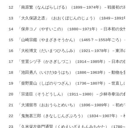
12　「南原繁（なんばらしげる）（1899～1974年）－戦後初の東大
13　「大久保諶之丞」（おおくぼじんのじょう）（1849～1891
14　「保井コノ（やすいこの）（1880～1971年）－日本初の女性
15　「山崎宗鑑（やまざきそうかん）（1465？～1553年ごろ）－
16　「大松博文（だいまつひろふみ）（1921～1978年）－東洋の
17　「笠置シヅ子（かさぎしづこ）（1914～1985年）－日本の復
18　「池田勇八（いけだゆうはち）（1886～1963年）－動物を愛し
19　「柴野栗山（しばのりつざん）（1736～1807年）－世直しに
20　「宗道臣（そうどうしん）（1911～1980）－少林寺拳法の創始
21　「大浦留市（おおうらとめいち）（1896～1989年）－初め
22　「鬼無甚三郎（きなしじんざぶろう）（1834～1907年）－松
23　「久米栄左衛門通賢（くめえいざえもんみちかた）（1780～1