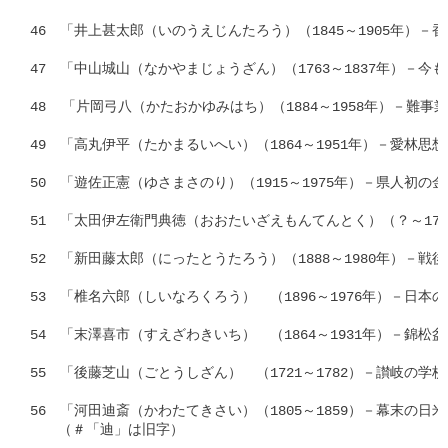
46　「井上甚太郎（いのうえじんたろう）（1845～1905年）－
47　「中山城山（なかやまじょうざん）（1763～1837年）－今
48  「片岡弓八（かたおかゆみはち）（1884～1958年）－難事
49　「高丸伊平（たかまるいへい）（1864～1951年）－愛林思想
50　「遊佐正憲（ゆさまさのり）（1915～1975年）－県人初の金
51　「太田伊左衛門典徳（おおたいざえもんてんとく）（？～170
52　「新田藤太郎（にったとうたろう）（1888～1980年）－戦
53　「椎名六郎（しいなろくろう）　（1896～1976年）－日本の
54　「末澤喜市（すえざわきいち）　（1864～1931年）－錦松盆栽
55　「後藤芝山（ごとうしざん）　（1721～1782）－讃岐の学校教
56　「河田迪斎（かわたてきさい）（1805～1859）－幕末の日米
　　（＃「迪」は旧字）
