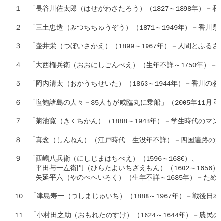
１　「長谷川佐太郎（はせがわさたろう）（1827～1898年）－私
２　「三土忠造（みつちちゅうぞう）（1871～1949年）－香川県
３　「壷井栄（つぼいさかえ）（1899～1967年）－人間とふるさ
４　「大西権兵衛（おおにしごんべえ）（生年不詳～1750年）－命
５　「岡内清太（おかうちせいた）（1863～1944年）－香川の教育
６　「塩飽諸島の人々－35人もが咸臨丸に乗船」（2005年11月号）
７　「菊池寛（きくちかん）（1888～1948年）－学生時代のマント事
８　「真念（しんねん）（江戸時代　生没年不詳）－四国遍路の父」（
９　「西嶋八兵衛（にしじまはちべえ）（1596～1680）、

　　　平田与一左衛門（ひらたよいちざえもん）（1602～1656）、
　　　矢延平六（やのべへいろく）（生年不詳～1685年）－ため池を
10　「津島寿一（つしまじゅいち）（1888～1967年）－戦後日本
11　「小村田之助（おもれたのすけ）（1624～1644年）－農民の