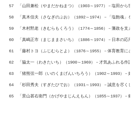
57　「山田兼松（やまだかねまつ）（1903～1977）－塩田から世
58　「真木信夫（さなぎのぶお）（1892～1974）－「塩飽魂」を
59　「木村黙老（きむらもくろう）（1774～1856）－藩政を支え
60　「真嶋正市（まじままさいち）（1886～1974）－日本の応用
61　「藤村トヨ（ふじむらとよ）（1876～1955）－体育教育にさ
62　「脇太一（わきたいち）（1900～1969）－才気あふれる作詞家
63　「猪熊弦一郎（いのくまげんいちろう）（1902～1993）－
64　「杉田秀夫（すぎたひでお）（1931～1993）－誠意を尽くし
65　「景山甚右衛門（かげやまじんえもん）（1855～1937）－郷