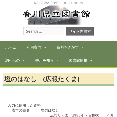
Skip
KAGAWA Prefectural Library
to
content
Search
for:
ホーム
利用案内
資料をさがす
調べもの
香川を知る
図書館情報
塩のはなし (広報たくま)
入力に使用した資料

　底本の書名　　　塩のはなし　

               　　（広報たくま　1985年（昭和60年）４