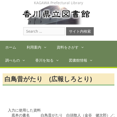
Skip
KAGAWA Prefectural Library
to
content
Search
for:
ホーム
利用案内
資料をさがす
調べもの
香川を知る
図書館情報
白鳥昔がたり (広報しろとり)
入力に使用した資料

　底本の書名　　　白鳥昔がたり　白頭散人（金谷　健次郎）／文