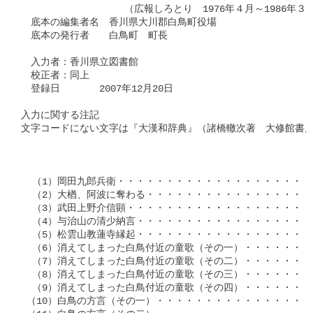
               　　（広報しろとり　1976年４月～1986年
　底本の編集者名　香川県大川郡白鳥町役場

　底本の発行者　　白鳥町　町長　

　入力者：香川県立図書館

　校正者：同上

　登録日　　　　2007年12月20日

入力に関する注記　　

文字コードにない文字は『大漢和辞典』（諸橋轍次著　大修館書店
  （1）岡田九郎兵衛・・・・・・・・・・・・・・・・・・・・・・
  （2）大楢、阿波に奪わる・・・・・・・・・・・・・・・・・・・
  （3）武田上野介信顕・・・・・・・・・・・・・・・・・・・・・
  （4）与治山の清少納言・・・・・・・・・・・・・・・・・・・・
  （5）松雲山教蓮寺縁起・・・・・・・・・・・・・・・・・・・・
  （6）消えてしまった白鳥付近の童歌（その一）・・・・・・・・・
  （7）消えてしまった白鳥付近の童歌（その二）・・・・・・・・・№
  （8）消えてしまった白鳥付近の童歌（その三）・・・・・・・・・№
  （9）消えてしまった白鳥付近の童歌（その四）・・・・・・・・・
 （10）白鳥の方言（その一）・・・・・・・・・・・・・・・・・・