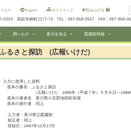
S
クセス
English
サイトマップ
読み上げる
f
1-0393 高松市林町2217-19 TEL：087-868-0567 FAX：087-868-06
調べもの
香川を知る
図書館情報
ふるさと探訪 (広報いけだ)
入力に使用した資料

　底本の書名　ふるさと探訪　

             （広報いけだ　1995年（平成７年）５月８日～19
　底本の著者名　香川県小豆郡池田町役場

　底本の発行者　同上　

  入力者：香川県立図書館

  校正者：同上

  登録日：2007年12月17日
