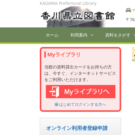
Skip
KAGAWA Prefectural Library
to
ア
content
〒76
ホーム
利用案内
資料をさがす
Myライブラリ
当館の資料貸出カードをお持ちの方
は、今すぐ、インターネットサービス
をご利用いただけます。
はじめてログインする方へ
オンライン利用者登録申請