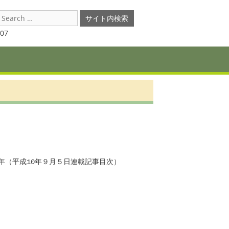
earch
or:
07
98年（平成10年９月５日連載記事目次）　
