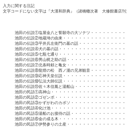
入力に関する注記　　

文字コードにない文字は『大漢和辞典』（諸橋轍次著　大修館書店刊）
　　　池田の伝説①塩屋金八と誓願寺の大ソテツ・・・・・・・・・・・
　　　池田の伝説②地蔵埼の由来・・・・・・・・・・・・・・・・・・
　　　池田の伝説③平井兵左衛門の墓の話・・・・・・・・・・・・・・
　　　池田の伝説④犬の墓の話・・・・・・・・・・・・・・・・・・・
　　　池田の伝説⑤七瓶七通り・・・・・・・・・・・・・・・・・・・
　　　池田の伝説⑥男山梶之助の話・・・・・・・・・・・・・・・・・・
　　　池田の伝説⑦北条時頼と亀女・・・・・・・・・・・・・・・・・・
　　　池田の伝説⑧龍燈の松　西ノ瀧の兄弟観音・・・・・・・・・・・・
　　　池田の伝説⑨応神天皇伝説・・・・・・・・・・・・・・・・・・
　　　池田の伝説⑩弘法大師伝説・・・・・・・・・・・・・・・・・・
　　　池田の伝説⑪佐々木信胤と湯船山・・・・・・・・・・・・・・・
　　　池田の民話①高神山・・・・・・・・・・・・・・・・・・・・・
　　　池田の民話②ゴゼンボ・・・・・・・・・・・・・・・・・・・・
　　　池田の民話③かずがわのカボソ・・・・・・・・・・・・・・・・
　　　池田の民話④化け池・・・・・・・・・・・・・・・・・・・・・
　　　池田の民話⑤湯船のお接待の話・・・・・・・・・・・・・・・・
　　　池田の民話⑥金の成る木・・・・・・・・・・・・・・・・・・・・
　　　池田の民話⑦伊勢参りの土産・・・・・・・・・・・・・・・・・・