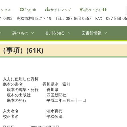
S
クセス
English
サイトマップ
読み上げる
f
1-0393 高松市林町2217-19 TEL：087-868-0567 FAX：087-868-06
調べもの
香川を知る
図書館情報
（事項）(61K)
入力に使用した資料

底本の書名　　　　　香川県史　索引

　底本の編集・発行　　香川県

　底本の出版社　　　　四国新聞社

　底本の発行　　　　　平成二年三月三十一日

入力者名　　　　　　　清水育代

校正者名　　　　　　　平松伝造　　　　　
