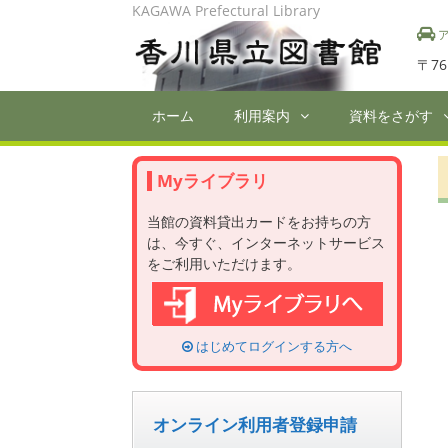
Skip
KAGAWA Prefectural Library
to
ア
content
〒76
ホーム
利用案内
資料をさがす
Myライブラリ
当館の資料貸出カードをお持ちの方
は、今すぐ、インターネットサービス
をご利用いただけます。
はじめてログインする方へ
オンライン利用者登録申請