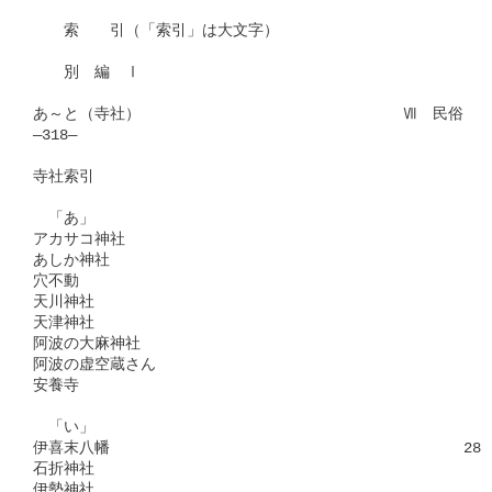
　　索　　引（「索引」は大文字）

　　別　編　Ⅰ

あ～と（寺社）　　　　　　　　　　　　　　　　　Ⅶ　民俗

―318―

寺社索引

　「あ」

アカサコ神社　　　　　　　　　　　　　　　　　　　　　　　　 2
あしか神社　　　　　　　　　　　　　　　　　　　　　　　　　 3
穴不動　　　　　　　　　　　　　　　　　　　　　　　　　　　 2
天川神社　　　　　　　　　　　　　　　　　　　　　　　　　　　
天津神社　　　　　　　　　　　　　　　　　　　　　　　　　　 3
阿波の大麻神社　　　　　　　　　　　　　　　　　　　　　　　　
阿波の虚空蔵さん　　　　　　　　　　　　　　　　　　　　　　　
安養寺　　　　　　　　　　　　　　　　　　　　　　　　　　　 4
　「い」

伊喜末八幡　　　　　　　　　　　　　　　　　　　　　　　285，3
石折神社　　　　　　　　　　　　　　　　　　　　　　　　　　 2
伊勢神社　　　　　　　　　　　　　　　　　　　　　　　　　　 2