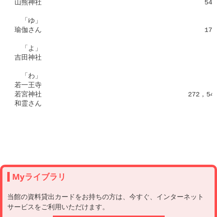
山熊神社　　　　　　　　　　　　　　　　　　　　　　　　546，5
　「ゆ」

瑜伽さん　　　　　　　　　　　　　　　　　　　　　　　　175，8
　「よ」

吉田神社　　　　　　　　　　　　　　　　　　　　　　　　　　 4
　「わ」

若一王寺　　　　　　　　　　　　　　　　　　　　　　　　　　　
若宮神社　　　　　　　　　　　　　　　　　　　　　 272，545，
和霊さん　　　　　　　　　　　　　　　　　　　　　　　　　　 3
Myライブラリ
当館の資料貸出カードをお持ちの方は、今すぐ、インターネット
サービスをご利用いただけます。