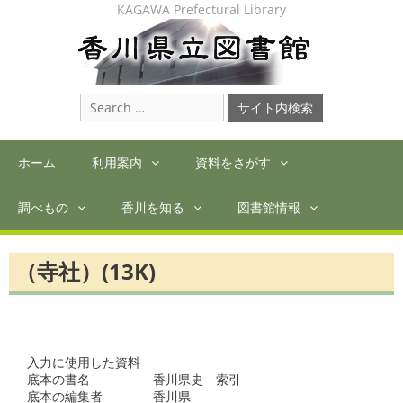
Skip
KAGAWA Prefectural Library
to
content
Search
for:
ホーム
利用案内
資料をさがす
調べもの
香川を知る
図書館情報
（寺社）(13K)
入力に使用した資料

底本の書名　　　　　香川県史　索引

底本の編集者　　　　香川県
