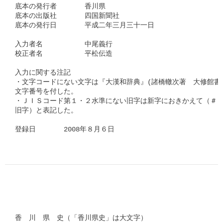
底本の発行者　　　　香川県

底本の出版社　　　　四国新聞社

底本の発行日　　　　平成二年三月三十一日

入力者名　　　　　　中尾義行

校正者名　　　　　　平松伝造　　　　

入力に関する注記

・文字コードにない文字は『大漢和辞典』(諸橋轍次著　大修館書店
文字番号を付した。

・ＪＩＳコード第１・２水準にない旧字は新字におきかえて（＃「
旧字）と表記した。　　

登録日　　　　2008年８月６日      
香　川　県　史（「香川県史」は大文字）
