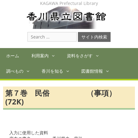
Skip
KAGAWA Prefectural Library
to
content
Search
for:
ホーム
利用案内
資料をさがす
調べもの
香川を知る
図書館情報
第７巻 民俗 （事項）
(72K)
入力に使用した資料
