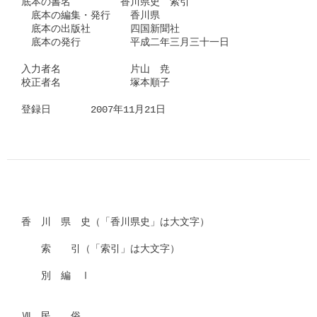
底本の書名　　　　　香川県史　索引

　底本の編集・発行　　香川県

　底本の出版社　　　　四国新聞社

　底本の発行　　　　　平成二年三月三十一日

入力者名　　　　　　　片山　尭

校正者名　　　　　　　塚本順子　　　　　

登録日　　　　2007年11月21日      