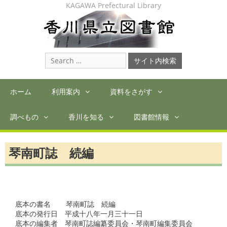
Skip
KAGAWA Prefectural Library
to
content
Search
for:
ホーム
利用案内
資料をさがす
調べもの
香川を知る
図書館情報
琴南町誌 続編
底本の書名　  琴南町誌　続編

底本の発行日　平成十八年一月三十一日

底本の編集者　琴南町誌編纂委員会・琴南町編集委員会
