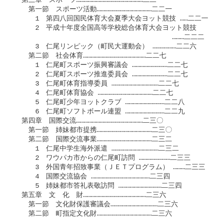
　第三章　スポーツ……………………………………………二二一

　　第一節　スポーツ活動……………………………………二二一

　　　1　第四八回国民体育大会夏季大会ヨット競技 ……二二一

　　　2　平成十年度全国高等学校総合体育大会ヨット競技

　　　　　　　　　　　　　　　　　　　　　　　………二二二

　　　3　仁尾リンピック（町民大運動会） ………………二二六

　　第二節　社会体育…………………………………………二二七

　　　1　仁尾町スポーツ振興審議会 ………………………二二七

　　　2　仁尾町スポーツ推進委員会 ………………………二二七

　　　3　仁尾町体育指導委員 ………………………………二二七

　　　4　仁尾町体育協会 ……………………………………二二七

　　　5　仁尾町少年ヨットクラブ …………………………二二八

　　　6　仁尾町ソフトボール連盟 …………………………二二九

　第四章　国際交流……………………………………………二三〇

　　第一節　姉妹都市提携……………………………………二三〇

　　第二節　国際交流事業……………………………………二三二

　　　1　仁尾中学生海外派遣 ………………………………二三二

　　　2　ワウパカ市からの仁尾町訪問 ……………………二三三

　　　3　外国青年招致事業（ＪＥＴプログラム） ………二三三

　　　4　国際交流協会 ………………………………………二三四

　　　5　姉妹都市答礼表敬訪問 ……………………………二三四

　第五章　文　化　財…………………………………………二三六

　　第一節　文化財保護審議会………………………………二三六

　　第二節　町指定文化財……………………………………二三六
