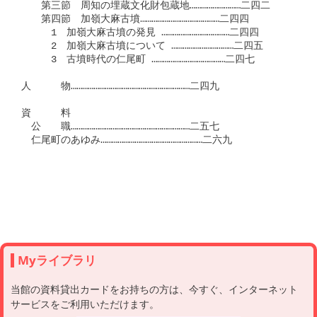
　　第三節　周知の埋蔵文化財包蔵地………………………二四二

　　第四節　加嶺大麻古墳……………………………………二四四

　　　1　加嶺大麻古墳の発見 ………………………………二四四

　　　2　加嶺大麻古墳について ……………………………二四五

　　　3　古墳時代の仁尾町 …………………………………二四七

人　　　物………………………………………………………二四九

資　　　料

　公　　職………………………………………………………二五七

　仁尾町のあゆみ………………………………………………二六九

Myライブラリ
当館の資料貸出カードをお持ちの方は、今すぐ、インターネット
サービスをご利用いただけます。