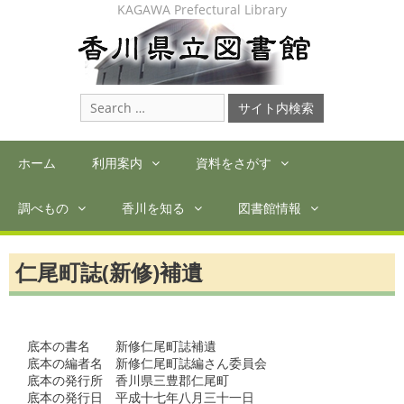
Skip
KAGAWA Prefectural Library
to
content
Search
for:
ホーム
利用案内
資料をさがす
調べもの
香川を知る
図書館情報
仁尾町誌(新修)補遺
底本の書名　　新修仁尾町誌補遺

底本の編者名　新修仁尾町誌編さん委員会

底本の発行所　香川県三豊郡仁尾町

底本の発行日　平成十七年八月三十一日　
