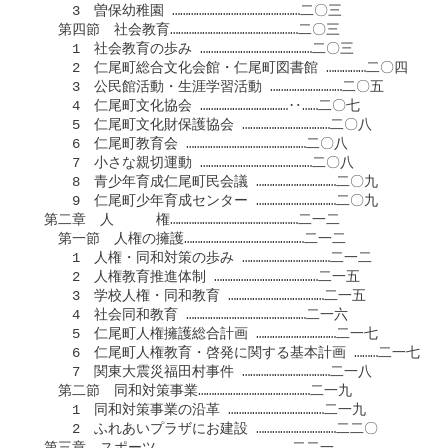
　　　3　曽保幼稚園 …………………………………………二〇三

　　第四節　社会教育…………………………………………二〇三

　　　1　社会教育の歩み ……………………………………二〇三

　　　2　仁尾町総合文化会館・仁尾町図書館 ……………二〇四

　　　3　公民館活動・生涯学習活動 ………………………二〇五

　　　4　仁尾町文化協会 ……………………………‥……二〇七

　　　5　仁尾町文化財保護協会 ……………………………二〇八

　　　6　仁尾町教育会 ………………………………………二〇八

　　　7　小さな親切運動 ……………………………………二〇八

　　　8　青少年育成仁尾町民会議 …………………………二〇九

　　　9　仁尾町少年育成センター …………………………二〇九

　第二章　人　　　権…………………………………………二一二

　　第一節　人権の擁護………………………………………二一二

　　　1　人権・同和対策の歩み ……………………………二一二

　　　2　人権教育推進体制 …………………………………二一五

　　　3　学校人権・同和教育 ………………………………二一五

　　　4　社会同和教育 ………………………………………二一六

　　　5　仁尾町人権擁護総合計画 …………………………二一七

　　　6　仁尾町人権教育・啓発に関する基本計画 ………二一七

　　　7　関東大震災福田村事件 ……………………………二一八

　　第二節　同和対策事業……………………………………二一九

　　　1　同和対策事業の沿革 ………………………………二一九

　　　2　ふれあいプラザにお建設 …………………………二二〇
