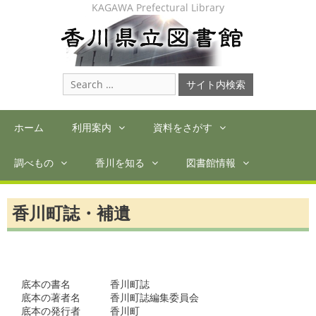
Skip
KAGAWA Prefectural Library
to
content
Search
for:
ホーム
利用案内
資料をさがす
調べもの
香川を知る
図書館情報
香川町誌・補遺
底本の書名　　　　香川町誌

底本の著者名　　　香川町誌編集委員会

底本の発行者　　　香川町
