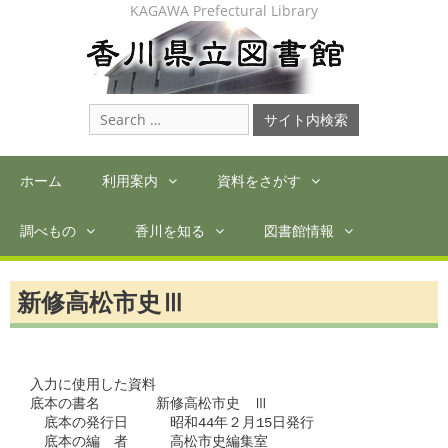
Skip
KAGAWA Prefectural Library
to
content
Search
for:
ホーム
利用案内
資料をさがす
調べもの
香川を知る
図書館情報
新修高松市史Ⅲ
入力に使用した資料

底本の書名　　　　新修高松市史　Ⅲ

　底本の発行日　　　昭和44年２月15日発行

　底本の編　者　　　高松市史編集室
