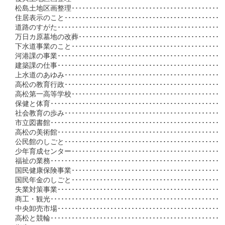
松島土地区画整理･･･････････････････････････････････････････
住居表示のこと･････････････････････････････････････････････
道路のすがた･･･････････････････････････････････････････････
万日カ原墓地の改葬･････････････････････････････････････････
下水道事業のこと･･･････････････････････････････････････････
河港課の事業･･････････････････････････････････････････････
建築課の仕事･･････････････････････････････････････････････
上水道のあゆみ･････････････････････････････････････････････
高松の教育行政･････････････････････････････････････････････
高松第一高等学校･･･････････････････････････････････････････
保健と体育････････････････････････････････････････････････
社会教育の歩み･････････････････････････････････････････････
市立図書館････････････････････････････････････････････････
高松の美術館･･････････････････････････････････････････････
公民館のしごと･････････････････････････････････････････････
少年育成センター･･･････････････････････････････････････････
福祉の業務････････････････････････････････････････････････
国民健康保険事業･･･････････････････････････････････････････
国民年金のしごと･･･････････････････････････････････････････
失業対策事業･･････････････････････････････････････････････
商工・観光････････････････････････････････････････････････
中央卸売市場･･････････････････････････････････････････････
高松と競輪････････････････････････････････････････････････