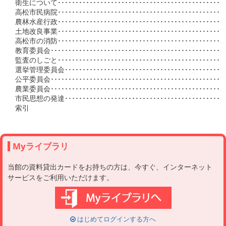
衛生について･･･････････････････････････････････････････････
高松市民病院･･････････････････････････････････････････････
農林水産行政･･････････････････････････････････････････････
土地改良事業･･････････････････････････････････････････････
高松市の消防･･････････････････････････････････････････････
教育委員会････････････････････････････････････････････････
監査のしごと･･････････････････････････････････････････････
選挙管理委員会･････････････････････････････････････････････
公平委員会････････････････････････････････････････････････
農業委員会････････････････････････････････････････････････
市民思想の発達･････････････････････････････････････････････
Myライブラリ
当館の資料貸出カードをお持ちの方は、今すぐ、インターネット
サービスをご利用いただけます。
はじめてログインする方へ