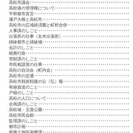
高松市議会･･････････････････････････････････････････････････
高松港の管理権について･･･････････････････････････････････････
平和都市宣言････････････････････････････････････････････････
瀬戸大橋と高松市････････････････････････････････････････････
高松市の広域経済圏と町村合併･･････････････････････････････････
人事課のしごと･････････････････････････････････････････････
出張所の仕事（女木出張所）･･･････････････････････････････････
姉妹都市と姉妹城････････････････････････････････････････････
会計のしごと･･･････････････････････････････････････････････
税務行政･･･････････････････････････････････････････････････
管財課のしごと･････････････････････････････････････････････
市民相談室の仕事････････････････････････････････････････････
高松の自治会（町内会）･･････････････････････････････････････
高松市の交通･･･････････････････････････････････････････････
高松市戦前戦後の公（弘）報･･･････････････････････････････････
有線放送のこと･････････････････････････････････････････････
戸籍のしごと･･････････････････････････････････････････････
高松の人口について･････････････････････････････････････････
企画課のしごと･････････････････････････････････････････････
高松城・玉藻公園･･･････････････････････････････････････････
高松市民会館･･････････････････････････････････････････････
監理課のしごと･････････････････････････････････････････････
都市計画･･･････････････････････････････････････････････････
復興土地区画整理･･･････････････････････････････････････････