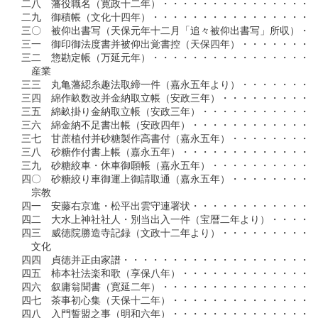
二八　藩役職名（寛政十二年）・・・・・・・・・・・・・・・・
二九　御積帳（文化十四年）・・・・・・・・・・・・・・・・・
三〇　被仰出書写（天保元年十二月「追々被仰出書写」所収）・・
三一　御印御法度書并被仰出覚書控（天保四年）・・・・・・・・
三二　惣勘定帳（万延元年）・・・・・・・・・・・・・・・・・
　産業

三三　丸亀藩綛糸趣法取締一件（嘉永五年より）・・・・・・・・
三四　綿作畝数改并金納取立帳（安政三年）・・・・・・・・・・
三五　綿畝掛り金納取立帳（安政三年）・・・・・・・・・・・・
三六　綿金納不足書出帳（安政四年）・・・・・・・・・・・・・
三七　甘蔗植付并砂糖製作高書付（嘉永五年）・・・・・・・・・
三八　砂糖作付書上帳（嘉永五年）・・・・・・・・・・・・・・
三九　砂糖絞車・休車御願帳（嘉永五年）・・・・・・・・・・・
四〇　砂糖絞り車御運上御請取通（嘉永五年）・・・・・・・・・
　宗教

四一　安藤右京進・松平出雲守連署状・・・・・・・・・・・・・
四二　大水上神社社人・別当出入一件（宝暦二年より）・・・・・
四三　威徳院勝造寺記録（文政十二年より）・・・・・・・・・・
　文化

四四　貞徳并正由家譜・・・・・・・・・・・・・・・・・・・・
四五　柿本社法楽和歌（享保八年）・・・・・・・・・・・・・・
四六　叙庸翁聞書（寛延二年）・・・・・・・・・・・・・・・・
四七　茶事初心集（天保十二年）・・・・・・・・・・・・・・・
四八　入門誓盟之事（明和六年）・・・・・・・・・・・・・・・