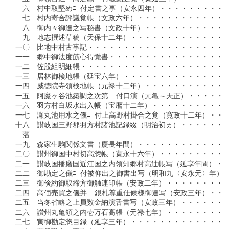
　六　村中取堅めﾆ 付定書之事（安永四年）・・・・・・・・・・
　七　村内寄合評議覚帳（文政六年）・・・・・・・・・・・・・
　八　御内々御達之写秘書（文政十年）・・・・・・・・・・・・
　九　地志撰述草稿（天保十二年）・・・・・・・・・・・・・・
一〇　比地中村古事記・・・・・・・・・・・・・・・・・・・・
一一　郷中御法度筋心得覚書・・・・・・・・・・・・・・・・・
一二　佐股組明細帳・・・・・・・・・・・・・・・・・・・・・
一三　居林御検地帳（延宝六年）・・・・・・・・・・・・・・・
一四　威徳院寺領検地帳（元禄十二年）・・・・・・・・・・・・
一五　阿魔ヶ谷池築調之次第ﾆ 付口演（元亀～天正）・・・・・・
一六　羽方村白坂水出入帳（宝暦十二年）・・・・・・・・・・・
一七　瀬丸池用水之儀ﾆ 付上高野村掛合之覚（寛政十二年）・・・
十八　讃岐国三野郡羽方村諸池記録綴（明治初ヵ）・・・・・・・
　藩

一九　森家生駒関係文書（慶長年間）・・・・・・・・・・・・・
二〇　讃州御国中村切高惣帳（寛永十六年）・・・・・・・・・・
二一　讃岐国播磨国近江国之内領知郷村高辻帳写（延享年間）・・
二二　御勘定之儀ﾆ 付被仰出之御書出写（明和九〈安永元〉年）・
二三　御倹約御取締方御触連印帳（安政二年）・・・・・・・・・
二四　高価売買之儀并ﾆ 銀札尊重仕候様御達写（安政三年）・・・
二五　当冬省略之上員数金納演舌書写（安政三年）・・・・・・・
二六　讃州丸亀領之内壱万石高帳（元禄七年）・・・・・・・・・
二七　寅御勘定惣目録（延享三年）・・・・・・・・・・・・・・