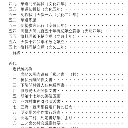
四九　華道門弟認状（文化四年）・・・・・・・・・・・・・・・
五〇　華道伝授状（文化五年）・・・・・・・・・・・・・・・・
五一　免授状（天保一六〈弘化二〉年）・・・・・・・・・・・・
五二　華道系譜・・・・・・・・・・・・・・・・・・・・・・・
五三　伊勢参宮紀行（安政四年）・・・・・・・・・・・・・・・
五四　高祖大師九百五十年御忌献立覚帳（天明四年）・・・・・・
五五　御料理被下献立覚（文政十年）・・・・・・・・・・・・・
五六　天保十四卯季冬改之献立・・・・・・・・・・・・・・・・
五七　御料理献立覚（文久二年）・・・・・・・・・・・・・・・
　解説・・・・・・・・・・・・・・・・・・・・・・・・・・・
近代

　近代編凡例

　一　岩崎久馬吉遺稿「私ノ家」（抄）・・・・・・・・・・・・
　二　神仏分離関係文書・・・・・・・・・・・・・・・・・・・
　三　下勝間村役人任免嘆願書・・・・・・・・・・・・・・・・
　四　篠原箭太郎関係文書・・・・・・・・・・・・・・・・・・
　五　明治十七年の郵便区画・・・・・・・・・・・・・・・・・
　六　羽方村事務引渡演舌書・・・・・・・・・・・・・・・・・
　七　三野・豊田郡官選戸長の任命・・・・・・・・・・・・・・
　八　明治期の小作慣行調査・・・・・・・・・・・・・・・・・
　九　比地二村「約定書類集」より・・・・・・・・・・・・・・
一〇　二ノ宮の村会議案摘要・・・・・・・・・・・・・・・・・