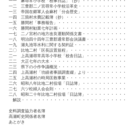
一一　麻尋常小学校「校事日誌」（抄）・・・・・・・・・・・・
一二　三豊郡二ノ宮尋常小学校沿革史・・・・・・・・・・・・・
一三　帝国在郷軍人会麻村「分会歴史」・・・・・・・・・・・・
一四　三箇村水費記載簿（抄）・・・・・・・・・・・・・・・・
一五　勝間村「事務報告」・・・・・・・・・・・・・・・・・・
一六　勝間村勧業七年計画・・・・・・・・・・・・・・・・・・
一七　二ノ宮村の地方改良運動関係文書・・・・・・・・・・・・
一八　明治四十四年三豊郡通常郡会決議書・・・・・・・・・・・
一九　瀬丸池等水利に関する契約証・・・・・・・・・・・・・・
二〇　比地二村「区長設置規程」・・・・・・・・・・・・・・・
二一　上高瀬尋常高等小学校「校舎日誌」・・・・・・・・・・・・
二二　大正七年の大水・・・・・・・・・・・・・・・・・・・・
二三　県下の小作争議概況・・・・・・・・・・・・・・・・・・
二四　上高瀬村「功績者事蹟調査綴」より・・・・・・・・・・・
二五　上高瀬村の時局匡救事業・・・・・・・・・・・・・・・・
二六　昭和八年比地二村役場「日誌簿」・・・・・・・・・・・・
二七　六ツ松婦人会会則・・・・・・・・・・・・・・・・・・・
二八　昭和二十年比地二村役場「日誌簿」・・・・・・・・・・・
　解説・・・・・・・・・・・・・・・・・・・・・・・・・・・
史料調査協力者名簿

高瀬町史関係者名簿
