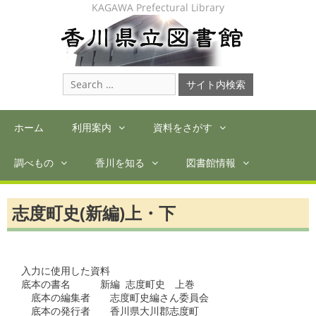
Skip
KAGAWA Prefectural Library
to
content
Search
for:
ホーム
利用案内
資料をさがす
調べもの
香川を知る
図書館情報
志度町史(新編)上・下
入力に使用した資料

底本の書名　　　新編 志度町史　上巻

　底本の編集者　　志度町史編さん委員会

　底本の発行者　　香川県大川郡志度町
