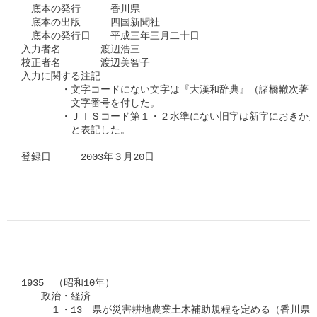
　底本の発行　　　香川県

　底本の出版　　　四国新聞社

　底本の発行日　　平成三年三月二十日

入力者名　　　　渡辺浩三

校正者名　　　　渡辺美智子

入力に関する注記

　　　　・文字コードにない文字は『大漢和辞典』（諸橋轍次著　
　　　　　文字番号を付した。

　　　　・ＪＩＳコード第１・２水準にない旧字は新字におきかえ
　　　　　と表記した。

登録日　　　2003年３月20日
