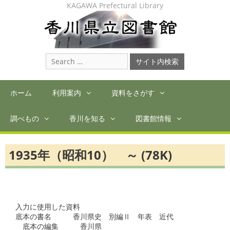
Skip
KAGAWA Prefectural Library
to
content
Search
for:
ホーム
利用案内
資料をさがす
調べもの
香川を知る
図書館情報
1935年（昭和10） ～ (78K)
入力に使用した資料

底本の書名　　　香川県史　別編Ⅱ　年表　近代

　底本の編集　　　香川県
