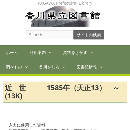
Skip
KAGAWA Prefectural Library
to
content
Search
for:
ホーム
利用案内
資料をさがす
調べもの
香川を知る
図書館情報
近 世 1585年（天正13） ～
(13K)
入力に使用した資料
