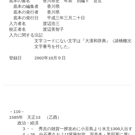
底本の書名　　　香川県史　年表　別編Ⅱ　近世

　底本の編集者　　香川県

　底本の発行者　　香川県

　底本の発行日　　平成三年三月二十日

入力者名　　　　渡辺浩三

校正者名　　　　渡辺美智子

入力に関する注記

　　　　　　文字コードにない文字は『大漢和辞典』（諸橋轍次著
　　　　　　文字番号を付した。

登録日　　　2002年10月９日

－110－

1585年　天正13　（乙酉）

　　政治・経済

　　　３・－　秀吉の雑賀一揆攻めに小豆島より水主1300人出す（
　　　４・26　仙石秀久および尾藤知宣，宇喜多・黒田軍に属し屋