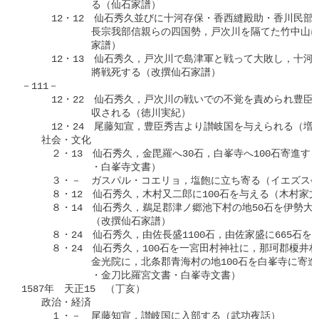
　　　　　　　る（仙石家譜）

　　　12・12　仙石秀久並びに十河存保・香西縫殿助・香川民部
　　　　　　　長宗我部信親らの四国勢，戸次川を隔てた竹中山に
　　　　　　　家譜）

　　　12・13　仙石秀久，戸次川で島津軍と戦って大敗し，十河
　　　　　　　將戦死する（改撰仙石家譜）

－111－

　　　12・22　仙石秀久，戸次川の戦いでの不覚を責められ豊臣
　　　　　　　収される（徳川実紀）

　　　12・24　尾藤知宣，豊臣秀吉より讃岐国を与えられる（増
　　社会・文化

　　　２・13　仙石秀久，金毘羅へ30石，白峯寺へ100石寄進する
　　　　　　　・白峯寺文書）

　　　３・－　ガスパル・コエリョ，塩飽に立ち寄る（イエズス会
　　　８・12　仙石秀久，木村又二郎に100石を与える（木村家文
　　　８・14　仙石秀久，鵜足郡津ノ郷池下村の地50石を伊勢大神
　　　　　　　（改撰仙石家譜）

　　　８・24　仙石秀久，由佐長盛1100石，由佐家盛に665石を
　　　８・24　仙石秀久，100石を一宮田村神社に，那珂郡榎井村六
　　　　　　　金光院に，北条郡青海村の地100石を白峯寺に寄進
　　　　　　　・金刀比羅宮文書・白峯寺文書）

1587年　天正15　（丁亥）

　　政治・経済

　　　１・－　尾藤知宣，讃岐国に入部する（武功夜話）
