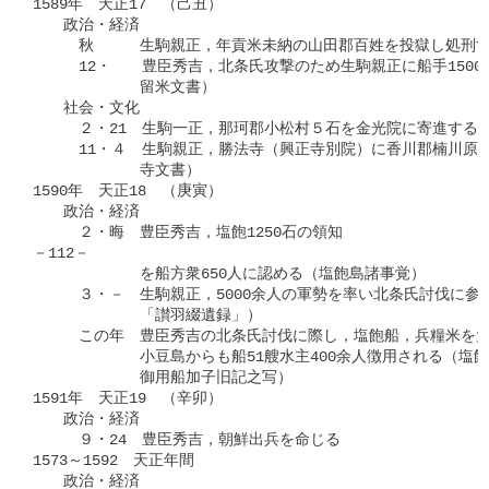
1589年　天正17　（己丑）

　　政治・経済

　　　秋　　　生駒親正，年貢米未納の山田郡百姓を投獄し処刑す
　　　12・　　豊臣秀吉，北条氏攻撃のため生駒親正に船手1500
　　　　　　　留米文書）

　　社会・文化

　　　２・21　生駒一正，那珂郡小松村５石を金光院に寄進する（
　　　11・４　生駒親正，勝法寺（興正寺別院）に香川郡楠川原の
　　　　　　　寺文書）

1590年　天正18　（庚寅）

　　政治・経済

　　　２・晦　豊臣秀吉，塩飽1250石の領知

－112－

　　　　　　　を船方衆650人に認める（塩飽島諸事覚）

　　　３・－　生駒親正，5000余人の軍勢を率い北条氏討伐に参
　　　　　　　「讃羽綴遺録」）

　　　この年　豊臣秀吉の北条氏討伐に際し，塩飽船，兵糧米を大
　　　　　　　小豆島からも船51艘水主400余人徴用される（塩飽
　　　　　　　御用船加子旧記之写）

1591年　天正19　（辛卯）

　　政治・経済

　　　９・24　豊臣秀吉，朝鮮出兵を命じる

1573～1592　天正年間

　　政治・経済
