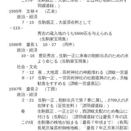
　　　この年　生駒親正，大坂に滞在．一正は再び朝鮮に出兵する
　　　　　　　羽綴遺録」）

1595年　文禄４　（乙未）

　　政治・経済

　　　７・15　生駒親正，大坂滞在料として

－113－

　　　　　　　秀吉の蔵入地のうち5000石を与えられる

　　　　　　　（生駒家宝簡集）

1596年　慶長１　10・27　（丙申）

　　政治・経済

　　　10・16　豊臣秀吉，生駒一正に来春の朝鮮出兵のための水
　　　　　　　よう命じる（生駒家宝簡集）

　　社会・文化

　　　７・12　夜，大地震．田村神社の神殿壊れる（讃岐一宮盛衰
　　　８・17　生駒一正，一宮田村神社の社殿復興のため，天輪坊
　　　　　　　勧進をすすめる（讃岐一宮盛衰記）

1597年　慶長２　（丁酉）

　　政治・経済

　　　２・21　生駒一正，朝鮮出兵で第７番に属し，2700人の兵
　　　　　　　在陣する（近世史料Ⅰ「讃羽綴遺録」）

　　　春　　　生駒親正，一正と計り，西讃岐支配のため亀山に城
　　　　　　　付ける（生駒記）〔讃羽綴遺録では慶長７年の説を
　　　この頃　生駒藩の検地が始まる〔慶長７年頃まで〕（有馬家
　　　　　　　長尾庄塚原村御検地帳」「慶長７年正月寒川郡富田