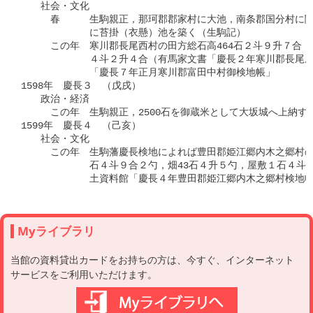
　　社会・文化

　　　春　　　生駒親正，那珂郡郡家村に大池，南条郡国分村に関
　　　　　　　に苔掛（衣懸）池を築く（生駒記）

　　　この年　寒川郡長尾西村の田方総石高464石２斗９升７合，塚
　　　　　　　４斗２升４合（有馬家文書「慶長２年寒川郡長尾庄
　　　　　　　「慶長７年正月寒川郡富田中村御検地帳」

1598年　慶長３　（戊戌）

　　政治・経済

　　　この年　生駒親正，2500石を御蔵米として大坂城へ上納す
1599年　慶長４　（己亥）

　　社会・文化

　　　この年　生駒藩慶長検地によれば豊田郡姫江郷内木之郷村の田
　　　　　　　石４斗９合２勺，畑43石４升５勺，屋敷１石４斗７
Myライブラリ
当館の資料貸出カードをお持ちの方は、今すぐ、インターネット
サービスをご利用いただけます。