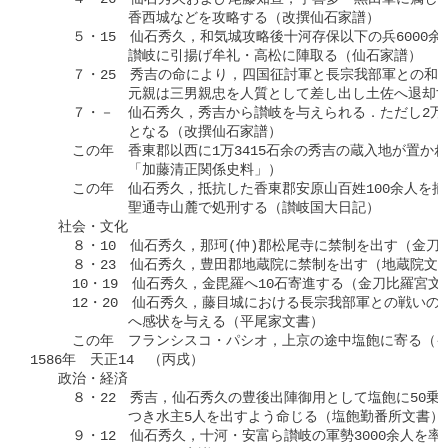
　　　　　　　香西城などを攻略する（改撰仙石家譜）

　　　５・15　仙石秀久，和気城攻略後十河存保以下の兵6000余
　　　　　　　讃岐に引揚げ牟礼・高松に陣取る（仙石家譜）

　　　７・25　秀吉の命により，四国征討軍と長宗我部軍との和議
　　　　　　　元親は三男親忠を人質として差し出し土佐へ退却す
　　　７・－　仙石秀久，秀吉から讃岐を与えられる．ただし2万
　　　　　　　となる（改撰仙石家譜）

　　　この年　香東郡以西に1万3415石余の秀吉の蔵入地が置かれ
　　　　　　　「加藤清正関係史料」）

　　　この年　仙石秀久，抵抗した香東郡安原山百姓100余人を捕ら
　　　　　　　聖通寺山麓で処刑する（讃岐国大日記）

　　社会・文化

　　　８・10　仙石秀久，那珂(仲)郡松尾寺に禁制を出す（金刀比
　　　８・23　仙石秀久，豊田郡地蔵院に禁制を出す（地蔵院文書
　　　10・19　仙石秀久，金毘羅へ10石寄進する（金刀比羅宮文書
　　　12・20　仙石秀久，藤目城における長宗我部軍との戦いの
　　　　　　　へ感状を与える（平尾家文書）

　　　この年　フランシスコ・パシオ，上京の途中塩飽に寄る（イ
1586年　天正14　（丙戌）

　　政治・経済

　　　８・22　秀吉，仙石秀久の豊後出陣御用として塩飽に50乗り
　　　　　　　つき水主5人を出すよう命じる（塩飽勤番所文書）

　　　９・12　仙石秀久，十河・安富ら讃岐の軍勢3000余人を率