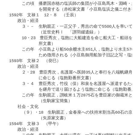
　　　この頃　播磨国赤穂の塩浜師の集団が小豆島馬木・淵崎・土
　　　　　　　を開発する（赤松家文書「小豆島塩浜之儀ニ付き書
1592年　文禄１　12・８　（壬辰）

　　政治・経済

　　　３・－　生駒親正・一正父子，秀吉の命で5500人を率いて
　　　　　　　（近世史料Ⅰ　「讃羽綴遺録」）

　　　10・23　豊臣秀次，塩飽に大船建造を命じ船大工・船頭を
　　　　　　　所文書）

　　　この年　小豆島より船50余艘水主651人，塩飽より水主570
　　　　　　　ため徴用される（小豆島御用船加子旧記之写・塩飽
1593年　文禄２　（癸巳）

　　政治・経済

　　　２・28　豊臣秀次，名護屋へ医師35人と奉行を八端帆継舟
　　　　　　　に命じる（塩飽勤番所文書）

　　　３・４　豊臣秀次，竹役（俣）和泉を名護屋へ派遣するため，
　　　　　　　を継舟で送り届けるよう塩飽に命じる（塩飽勤番所
　　　この年　生駒親正，讃岐米１万2875石を豊臣家の御蔵米と
　　　　　　　（生駒家宝簡集）

　　社会・文化

　　　（９）・18　生駒親正，金春座への扶持米割当高60石の京
　　　　　　　（矢原家文書）

1594年　文禄３　（甲午）

　　政治・経済
