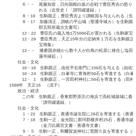
　　　６・－　尾藤知宣，日向国根白坂の合戦で豊臣秀吉の怒りを
　　　　　　　れる（近世史Ⅰ「讃羽綴遺録」）

　　　８・10　生駒親正，豊臣秀吉より讃岐国を与えられる（生駒
　　　８・17　加藤清正，讃岐の平山城（聖通寺城カ）を生駒親正
　　　　　　　郎五郎所蔵古文書写）

　　　12・22　豊臣氏の蔵入地1万5000石が置かれる（生駒家宝簡
　　　12・29　豊臣秀吉，天正15年分の定納米１万石を生駒親正
　　　　　　　宝簡集）

　　　12・－　播磨国赤穂から数十人が白鳥の松原に移住し塩田を
　　　　　　　蓮寺縁起」）

　　社会・文化

　　　10・18　生駒親正，由佐平右衛門に150石を与える（由佐家
　　　10・24　生駒親正，白峯寺に青海村50石を寄進する（白峯寺
　　　12・ 1　生駒親正，一宮田村神社に50石を寄進する（田村
1588年　天正16　（戊子）

　　政治・経済

　　　この年　生駒親正，香東郡野原庄の海浜で高松城築城に着手
　　　　　　　「讃羽綴遺録」）

　　社会・文化

　　　１・22　生駒親正，善通寺誕生院に28石を寄進する（善通寺
　　　７・18　生駒一正，金光院に那珂郡榎井村25石，善通寺誕生
　　　　　　　（金刀比羅宮文書・善通寺文書）

　　　９・５　生駒一正，和爾賀波神社に荒開５反を寄進する（和