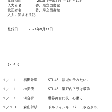
収録期間　      2018（平成30）年1月～12月

入力者名　　　　香川県立図書館

校正者名　　　　香川県立図書館

入力に関する注記

(2018)
１／ １ 福田朱里 STU48 親戚の子みたいに
１／ １ 榊美優 STU48 瀬戸内７県は最強
１／ １ 河合宥 世界舞台に技、心磨く
１／１０ 森山射紗 ドルフィンキーパー（さぬき市）