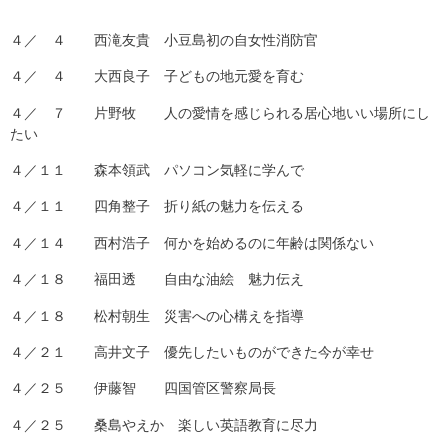
４／ ４ 西滝友貴 小豆島初の自女性消防官
４／ ４ 大西良子 子どもの地元愛を育む
４／ ７ 片野牧 人の愛情を感じられる居心地いい場所にし
たい
４／１１ 森本領武 パソコン気軽に学んで
４／１１ 四角整子 折り紙の魅力を伝える
４／１４ 西村浩子 何かを始めるのに年齢は関係ない
４／１８ 福田透 自由な油絵 魅力伝え
４／１８ 松村朝生 災害への心構えを指導
４／２１ 高井文子 優先したいものができた今が幸せ
４／２５ 伊藤智 四国管区警察局長
４／２５ 桑島やえか 楽しい英語教育に尽力