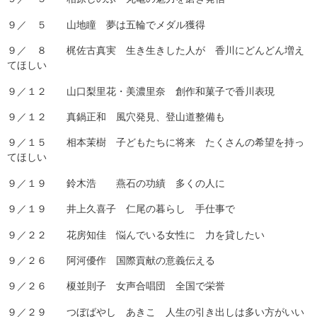
９／ ５ 山地瞳 夢は五輪でメダル獲得
９／ ８ 梶佐古真実 生き生きした人が 香川にどんどん増え
てほしい
９／１２ 山口梨里花・美濃里奈 創作和菓子で香川表現
９／１２ 真鍋正和 風穴発見、登山道整備も
９／１５ 相本茉樹 子どもたちに将来 たくさんの希望を持っ
てほしい
９／１９ 鈴木浩 燕石の功績 多くの人に
９／１９ 井上久喜子 仁尾の暮らし 手仕事で
９／２２ 花房知佳 悩んでいる女性に 力を貸したい
９／２６ 阿河優作 国際貢献の意義伝える
９／２６ 榎並則子 女声合唱団 全国で栄誉
９／２９ つぼばやし あきこ 人生の引き出しは多い方がいい