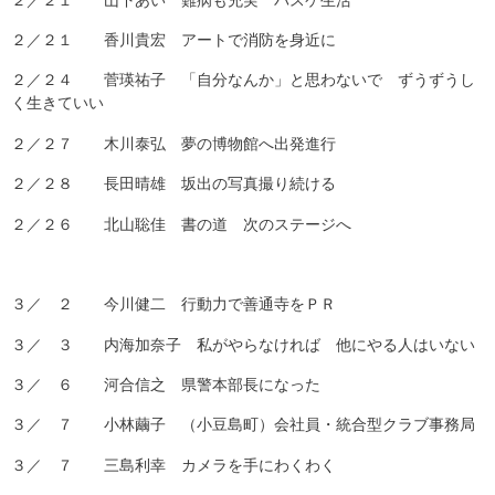
２／２１ 香川貴宏 アートで消防を身近に
２／２４ 菅瑛祐子 「自分なんか」と思わないで ずうずうし
く生きていい
２／２７ 木川泰弘 夢の博物館へ出発進行
２／２８ 長田晴雄 坂出の写真撮り続ける
２／２６ 北山聡佳 書の道 次のステージへ
３／ ２ 今川健二 行動力で善通寺をＰＲ
３／ ３ 内海加奈子 私がやらなければ 他にやる人はいない
３／ ６ 河合信之 県警本部長になった
３／ ７ 小林繭子 （小豆島町）会社員・統合型クラブ事務局
３／ ７ 三島利幸 カメラを手にわくわく