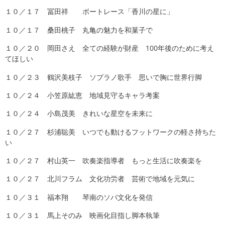
１０／１７ 冨田祥 ボートレース「香川の星に」
１０／１７ 桑田桃子 丸亀の魅力を和菓子で
１０／２０ 岡田さえ 全ての経験が財産 100年後のために考え
てほしい
１０／２３ 鶴沢美枝子 ソプラノ歌手 思いで胸に世界行脚
１０／２４ 小笠原紘恵 地域見守るキャラ考案
１０／２４ 小島茂美 きれいな星空を未来に
１０／２７ 杉浦聡美 いつでも動けるフットワークの軽さ持ちた
い
１０／２７ 村山英一 吹奏楽指導者 もっと生活に吹奏楽を
１０／２７ 北川フラム 文化功労者 芸術で地域を元気に
１０／３１ 福本翔 琴南のソバ文化を発信
１０／３１ 馬上そのみ 映画化目指し脚本執筆