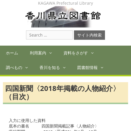
Skip
KAGAWA Prefectural Library
to
content
Search
for:
ホーム
利用案内
資料をさがす
調べもの
香川を知る
図書館情報
四国新聞〈2018年掲載の人物紹介〉
（目次）
入力に使用した資料

底本の書名　　　四国新聞掲載記事〈人物紹介〉
