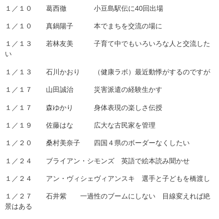
１／１０ 葛西徹 小豆島駅伝に40回出場
１／１０ 真鍋陽子 本でまちを交流の場に
１／１３ 若林友美 子育て中でもいろいろな人と交流した
い
１／１３ 石川かおり （健康ラボ）最近動悸がするのですが
１／１７ 山田誠治 災害派遣の経験生かす
１／１７ 森ゆかり 身体表現の楽しさ伝授
１／１９ 佐藤はな 広大な古民家を管理
１／２０ 桑村美奈子 四国４県のボーダーなくしたい
１／２４ ブライアン・シモンズ 英語で絵本読み聞かせ
１／２４ アン・ヴィシェヴィアンスキ 選手と子どもを橋渡し
１／２７ 石井紫 一過性のブームにしない 目線変えれば絶
景はある