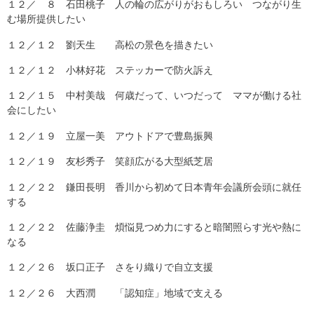
１２／ ８ 石田桃子 人の輪の広がりがおもしろい つながり生
む場所提供したい
１２／１２ 劉天生 高松の景色を描きたい
１２／１２ 小林好花 ステッカーで防火訴え
１２／１５ 中村美哉 何歳だって、いつだって ママが働ける社
会にしたい
１２／１９ 立屋一美 アウトドアで豊島振興
１２／１９ 友杉秀子 笑顔広がる大型紙芝居
１２／２２ 鎌田長明 香川から初めて日本青年会議所会頭に就任
する
１２／２２ 佐藤浄圭 煩悩見つめ力にすると暗闇照らす光や熱に
なる
１２／２６ 坂口正子 さをり織りで自立支援
１２／２６ 大西潤 「認知症」地域で支える