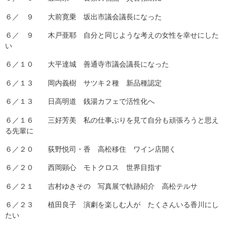
６／ ９ 大前寛乗 坂出市議会議長になった
６／ ９ 木戸亜耶 自分と同じような考えの女性を幸せにした
い
６／１０ 大平達城 善通寺市議会議長になった
６／１３ 岡内義樹 サツキ２種 新品種認定
６／１３ 日高明道 銭湯カフェで活性化へ
６／１６ 三好芳美 私の仕事ぶりを見て自分も頑張ろうと思え
る先輩に
６／２０ 荻野悦司・香 高松移住 ワイン店開く
６／２０ 西岡顕心 モトクロス 世界目指す
６／２１ 吉村ゆきその 写真展で軌跡紹介 高松テルサ
６／２３ 植田良子 演劇を楽しむ人が たくさんいる香川にし
たい