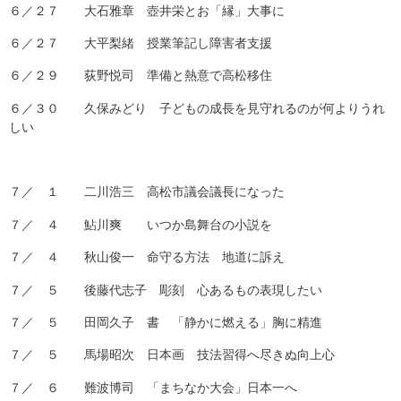
６／２７ 大石雅章 壺井栄とお「縁」大事に
６／２７ 大平梨緒 授業筆記し障害者支援
６／２９ 荻野悦司 準備と熱意で高松移住
６／３０ 久保みどり 子どもの成長を見守れるのが何よりうれ
しい
７／ １ 二川浩三 高松市議会議長になった
７／ ４ 鮎川爽 いつか島舞台の小説を
７／ ４ 秋山俊一 命守る方法 地道に訴え
７／ ５ 後藤代志子 彫刻 心あるもの表現したい
７／ ５ 田岡久子 書 「静かに燃える」胸に精進
７／ ５ 馬場昭次 日本画 技法習得へ尽きぬ向上心
７／ ６ 難波博司 「まちなか大会」日本一へ