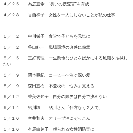
４／２５ 為広直希 “臭いの捜査官”を育成
４／２８ 香西祥子 女性を一人にしないことが私の仕事
５／ ２ 中川栄子 食堂で子どもを元気に
５／ ２ 谷口純一 職場環境の改善に熱意
５／ ５ 三好真理 一生懸命なひとをばかにする風潮を払拭し
たい
５／ ９ 関本亜紀 コーヒーへ注ぐ深い愛
５／ ９ 森田直樹 不登校の「悩み」支える
５／１２ 香美佐知子 自分の限界は自分で決めない
５／１４ 鮎川颯 鮎川さん「仕方なく２人で」
５／１６ 空井和夫 オリーブ油にぞっこん
５／１６ 有馬由芽子 頼られる女性消防官に