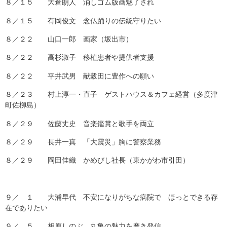
８／１５ 大倉朗人 消しゴム版画魅了され
８／１５ 有岡俊文 念仏踊りの伝統守りたい
８／２２ 山口一郎 画家（坂出市）
８／２２ 高杉淑子 移植患者や提供者支援
８／２２ 平井武男 献穀田に豊作への願い
８／２３ 村上淳一・直子 ゲストハウス＆カフェ経営（多度津
町佐柳島）
８／２９ 佐藤丈史 音楽鑑賞と歌手を両立
８／２９ 長井一真 「大震災」胸に警察業務
８／２９ 岡田佳織 かめびし社長（東かがわ市引田）
９／ １ 大浦早代 不安になりがちな病院で ほっとできる存
在でありたい
９／ ５ 相原しのぶ 丸亀の魅力を磨き発信