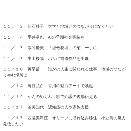
１１／ ３ 仙石桂子 大学と地域とのつながりになりたい
１１／ ４ 平井卓也 AIの早期社会実装を
１１／ ７ 飯間慶美 「総合花壇」の菊 一手に
１１／ ７ 中山桜陽 パリに書道作品を出展
１１／１０ 英早苗 誰かの人生に関われる仕事 地域のつなが
り生む場所に
１１／１４ 鹿庭弘百 香川の魅力アートで喚起
１１／１４ かんのめぐみ 歌で介護の現場伝える
１１／１７ 谷美知代 認知症の人や家族支援
１１／１７ 西脇美津江 オリーブにほれ込み移住 小豆島の魅力
発信したい