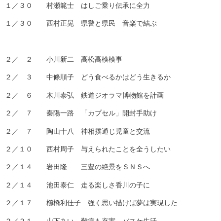
１／３０ 村瀬範士 はしご乗り伝承に全力
１／３０ 西村正晃 県警と県民 音楽で結ぶ
２／ ２ 小川新二 高松高検検事
２／ ３ 中條順子 どう食べるかはどう生きるか
２／ ６ 木川泰弘 鉄道ジオラマ博物館を計画
２／ ７ 秦陽一路 「カプセル」開封手助け
２／ ７ 陶山十八 神相撲通じ児童と交流
２／１０ 西村周子 与えられたことを全うしたい
２／１４ 岩田隆 三豊の絶景をＳＮＳへ
２／１４ 池田泰仁 走る楽しさ香川の子に
２／１７ 櫛橋利佳子 強く思い描けば夢は実現した
２／２１ 山下あい 難病も充実 バスケ生活