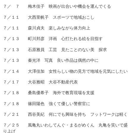
７／ ７ 梅木佳子 映画が出合いや機会を運んでくる
７／１１ 大西里帆子 スポーツで地域おこし
７／１１ 森川貞夫 楽しみながら体力向上
７／１３ 町川邦彦 洋画 心打たれる絵を目指す
７／１３ 石原雅員 工芸 見たことのない美 探求
７／１３ 秦光洋 写真 良い作品は偶然の中に
７／１４ 大澤佳加 女性らしい物の見方で地域を元気にしたい
７／１７ 大谷雅昭 大谷不動産代表
７／１８ 桑島優希子 海外で教育現場を支援
７／１８ 篠田陽色 強くて優しい警察官に
７／２１ 西谷美紀 何にでも興味を持ち フットワークは軽く
７／２５ 風亀丸いわしてんぐ・まるがめくん 丸亀を笑いで盛
り上げ