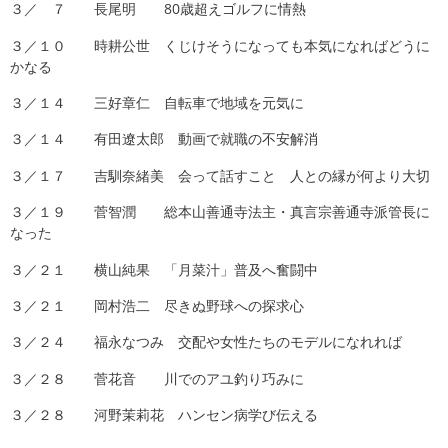
３／ ７ 長尾明 80歳超えゴルフに情熱
３／１０ 時耕公世 くじけそうになっても本気になればどうに
かなる
３／１４ 三好章仁 自転車で地域を元気に
３／１４ 有田遼太郎 動画で就職の不安解消
３／１７ 吉馴奈緒美 会って話すこと 人との縁が何より大切
３／１９ 菅智潤 総本山善通寺法主・真言宗善通寺派管長に
なった
３／２１ 横山純果 「月菜汁」普及へ奮闘中
３／２１ 岡村浩二 尽きぬ野球への探求心
３／２４ 福永なつみ 交配や女性たちのモデルになれれば
３／２８ 菅花音 川でのアユ釣り巧みに
３／２８ 河野茉莉花 ハンセン病学び伝える