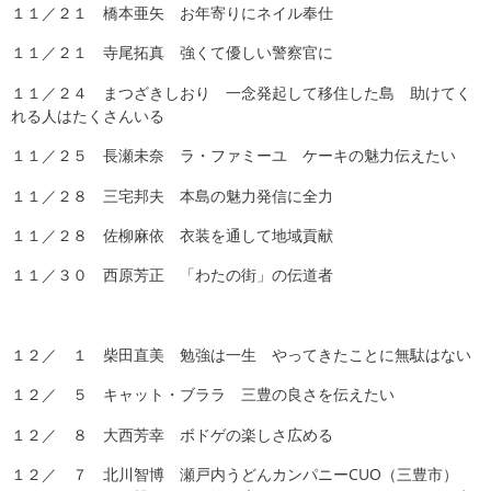
１１／２１ 橋本亜矢 お年寄りにネイル奉仕
１１／２１ 寺尾拓真 強くて優しい警察官に
１１／２４ まつざきしおり 一念発起して移住した島 助けてく
れる人はたくさんいる
１１／２５ 長瀬未奈 ラ・ファミーユ ケーキの魅力伝えたい
１１／２８ 三宅邦夫 本島の魅力発信に全力
１１／２８ 佐柳麻依 衣装を通して地域貢献
１１／３０ 西原芳正 「わたの街」の伝道者
１２／ １ 柴田直美 勉強は一生 やってきたことに無駄はない
１２／ ５ キャット・ブララ 三豊の良さを伝えたい
１２／ ８ 大西芳幸 ボドゲの楽しさ広める
１２／ ７ 北川智博 瀬戸内うどんカンパニーCUO（三豊市）