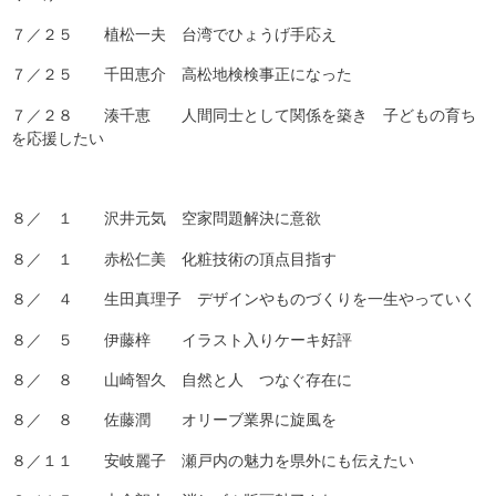
７／２５ 植松一夫 台湾でひょうげ手応え
７／２５ 千田恵介 高松地検検事正になった
７／２８ 湊千恵 人間同士として関係を築き 子どもの育ち
を応援したい
８／ １ 沢井元気 空家問題解決に意欲
８／ １ 赤松仁美 化粧技術の頂点目指す
８／ ４ 生田真理子 デザインやものづくりを一生やっていく
８／ ５ 伊藤梓 イラスト入りケーキ好評
８／ ８ 山崎智久 自然と人 つなぐ存在に
８／ ８ 佐藤潤 オリーブ業界に旋風を
８／１１ 安岐麗子 瀬戸内の魅力を県外にも伝えたい