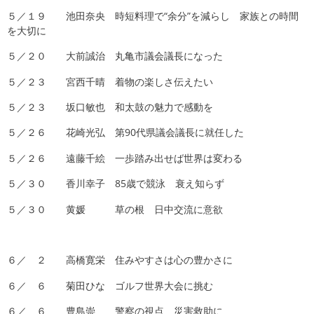
５／１９ 池田奈央 時短料理で“余分”を減らし 家族との時間
を大切に
５／２０ 大前誠治 丸亀市議会議長になった
５／２３ 宮西千晴 着物の楽しさ伝えたい
５／２３ 坂口敏也 和太鼓の魅力で感動を
５／２６ 花崎光弘 第90代県議会議長に就任した
５／２６ 遠藤千絵 一歩踏み出せば世界は変わる
５／３０ 香川幸子 85歳で競泳 衰え知らず
５／３０ 黄媛 草の根 日中交流に意欲
６／ ２ 高橋寛栄 住みやすさは心の豊かさに
６／ ６ 菊田ひな ゴルフ世界大会に挑む
６／ ６ 豊島崇 警察の視点 災害救助に