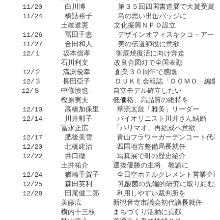
  11/20    　白川博　　 　  第３５回四国書道展で大賞受賞

  11/24    　橋詰裕子　 　  島の思い出缶バッジに

   　　　　　土岐道憲　 　  文化振興ＮＰＯ設立

  11/26    　冨田千恵　　   デザインオフィスキクコ・アー
  11/27    　合田和人　 　  美の伝道師役に意欲

  12/１　  　坂本信孝　 　  御厩焼復活に向け奔走

   　　　　　石川利文　　   改良合図灯で全国表彰

  12/２　  　溝渕俊幸　　 　創業３０周年で感慨

  12/３　  　長田亞子　　　 ＤＵＫＥ会報誌「ＤＯＭＯ」編集長
　12/８　　　中條慎也　 　　自立モデル確立したい

   　　　　　樫原実夫　　　 低価格、高品質の維持を

  12/10    　高橋加保里　　 華流太鼓「雅美」リーダー

  12/14    　川井郁子　　　 バイオリニスト川井さん結婚

   　　　　　冨永正広 　　　「ハリマオ」再結成へ意欲

  12/17    　肥後美雪　　　 青山フラワーガーデンコート代表
  12/20    　北橋建治　　　 四国地方整備局長就任

  12/22    　井口徹　　　　 写真展で町の歴史紹介

   　　　　　土井祐介　 　　選抜優勝の主将　教諭に

  12/24    　猶崎千賀子　　 全日空ホテルクレメント営業企画
  12/25    　森田英利　 　  乳酸菌の先端的研究に取り組む
  12/28    　田尾健二郎　　 利用しやすい裁判所を

   　　　　　美藤広　 　　　新観音寺市議会初代議長就任

   　　　　　横内十三枝　　 まちづくり活動に貢献
