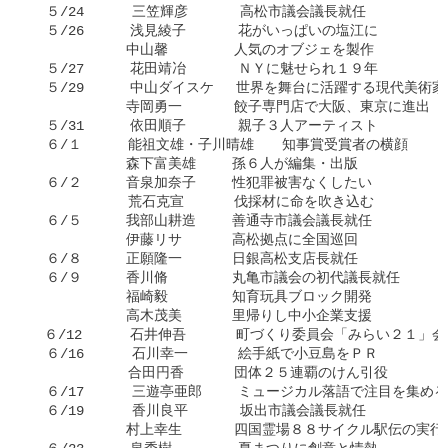
  ５/24      三笠輝彦   　　高松市議会議長就任

  ５/26    　浅見綾子   　　花がいっぱいの塩江に

     　　　　中山馨　   　　人気のオブジェを製作

  ５/27    　花田靖冶   　　ＮＹに魅せられ１９年

  ５/29    　中山ダイスケ　 世界を舞台に活躍する現代美術家

     　　　　寺岡勇一   　　餃子専門店で大阪、東京に進出

  ５/31    　依田順子　   　親子３人アーティスト

  ６/１    　能祖文雄・子川晴雄　　知事賞受賞者の横顔

     　　　　森下富美雄　 　孫６人が編集・出版

  ６/２　  　音泉加奈子 　　性犯罪被害なくしたい

       　　　荒石克宣　　 　伐採材に命を吹き込む

  ６/５  　　我部山耕造　 　善通寺市議会議長就任

     　　　　伊藤リサ　　 　高松拠点に全国巡回

  ６/８　　  正願隆一　　 　日銀高松支店長就任

  ６/９  　　香川脩 　　　　丸亀市議会の初代議長就任

     　　　　福崎毅　　 　　知育玩具ブロック開発

     　　　　高木茂美　 　　里帰りし中小企業支援

　６/12      石井伸吾　　 　町づくり委員会「みらい２１」会
  ６/16      石川幸一　　 　絵手紙で小豆島をＰＲ

       　　　合田円香 　　　団体２５連覇のけん引役

  ６/17      三遊亭亜郎 　　ミュージカル落語で注目を集める

  ６/19      香川良平　   　坂出市議会議長就任

     　　　　村上幸生　   　四国霊場８８サイクル駅伝の実行