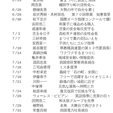
  ６/23    　泉秀樹　   　　夏まつりに創意と情熱

   　　　　　岡浩美     　　棚田守り町の活性化へ

  ６/26    　懸樋友美　   　大勢の中で自分を磨く

  ６/29    　岩沢秀樹・木村崇也　　第７０回県展　知事賞受賞
  ６/30    　松下京介　　   国際オペラ指揮コンクールで優勝

     　　　　浜田浩二　　   和菓子に魂込める職人

     　　　　成瀬常雄　　   児童の安全毎日見守る

  ７/３   　 児玉令江子　　 高松市Ｐ連初の女性会長

  ７/７    　三好祥徳　　　 まつりで夏の厄払いえを

       　　　安西富一 　　　子供たちにゴルフ指導

  ７/10    　紙谷隆宏　   　県教職員連盟の第１２代委員長就
  ７/14    　真鍋沙織   　　ワクワクするまつりに

     　　　　亀井孝佳　　　 地域安全願い情報提供

  ７/14    　茂田忠良　 　　四国管区警察局長就任

  ７/16    　三宅由香理　　 ミス多度津

  ７/17    　中村卓史　　 　義経で「石の町」全国に

  ７/19    　伊藤恭子　 　　フリーで活躍するバイオリニスト

  ７/21    　川田一一 　　　鎮魂の思い油彩に託す

     　　　　中塚博　 　　　元気な屋島へ仲間と力

  ７/24    　柏原幸雄　  　 復元塩田で伝統を守る

  ７/28    　ウォーレス・ビビアン　　英語指導に充実の日々

     　　　　詫間浩二　　   和太鼓グループを先導

  ７/29    　橋野純　　　   名将、大舞台で再びタクト

  ７/31    　常盤百樹　　   四国電力社長就任
