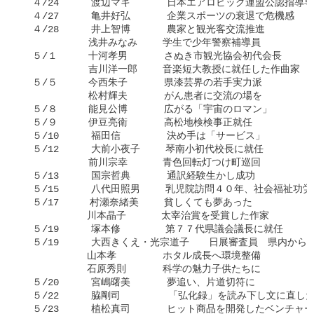
  ４/24    　渡辺マキ   　　日本エアロビック連盟公認指導専
  ４/27    　亀井好弘　   　企業スポーツの衰退で危機感

  ４/28    　井上智博　   　農家と観光客交流推進

     　　　　浅井みなみ　 　学生で少年警察補導員

  ５/１　  　十河孝男　   　さぬき市観光協会初代会長

     　　　　吉川洋一郎　 　音楽短大教授に就任した作曲家

  ５/５　　  今西朱子　   　県漆芸界の若手実力派

    　 　　　松村輝夫　   　がん患者に交流の場を

  ５/８　  　能見公博　   　広がる「宇宙のロマン」

  ５/９　  　伊豆亮衛　   　高松地検検事正就任

  ５/10    　福田信   　　　決め手は「サービス」

  ５/12    　大前小夜子　　 琴南小初代校長に就任

     　　　　前川宗幸 　　　青色回転灯つけ町巡回

  ５/13    　国宗哲典   　　通訳経験生かし成功

  ５/15    　八代田照男　 　乳児院訪問４０年、社会福祉功労
  ５/17  　　村瀬奈緒美　 　貧しくても夢あった

   　　　　　川本晶子　　 　太宰治賞を受賞した作家

  ５/19    　塚本修　　 　　第７７代県議会議長に就任

  ５/19    　大西きくえ・光宗道子　　日展審査員　県内から２
   　　　　　山本孝　　   　ホタル成長へ環境整備

   　　　　　石原秀則　   　科学の魅力子供たちに

  ５/20    　宮嶋曙美　   　夢追い、片道切符に

  ５/22    　脇剛司　     　「弘化録」を読み下し文に直した
  ５/23    　植松真司   　　ヒット商品を開発したベンチャー