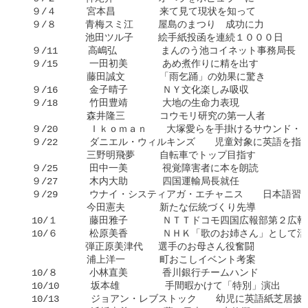
  ９/４ 　 　宮本昌 　　　　来て見て現状を知って

  ９/８　　　青梅スミ江　　 屋島のまつり　成功に力

   　　　　　池田ツル子　　 絵手紙投函を連続１０００日

  ９/11  　　高嶋弘　　 　　まんのう池コイネット事務局長

  ９/15    　一田初美 　　　あめ煮作りに精を出す

     　　　　藤田誠文　　　 「雨乞踊」の効果に驚き

  ９/16    　金子晴子　　　 ＮＹ文化楽しみ吸収

  ９/18    　竹田豊靖　 　　大地の生命力表現

     　　　　森井隆三　　　 コウモリ研究の第一人者

  ９/20　    Ｉｋｏｍａｎ　　大塚愛らを手掛けるサウンド・
  ９/22    　ダニエル・ウィルキンズ　　児童対象に英語を指導
     　　　　三野明飛夢　　 自転車でトップ目指す

  ９/25    　田中一美　　　 視覚障害者に本を朗読

  ９/27    　木内大助　　　 四国運輸局長就任

  ９/29    　ウナイ・システィアガ・エチャニス　　日本語習
     　　　　今田憲夫　 　　新たな伝統づくり先導

  10/１    　藤田雅子　　　 ＮＴＴドコモ四国広報部第２広報
  10/６    　松原美香　 　　ＮＨＫ「歌のお姉さん」として活
   　　　　　弾正原美津代　 選手のお母さん役奮闘

     　　　　浦上洋一　　　 町おこしイベント考案

  10/８　    小林直美　　　 香川銀行チームハンド

  10/10    　坂本雄　   　　手間暇かけて「特別」演出

  10/13    　ジョアン・レブストック　　幼児に英語紙芝居披露