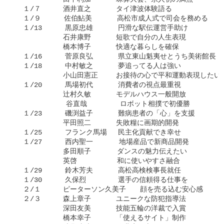
  １/７　  　酒井直之　 　　タイ津波体験語る

  １/９　    佐伯鮎美　 　　高松市成人式で司会を務める

  １/13　    黒原忠雄　　　 円滑な駅伝運営手助け

　　     　　石井康野　 　　短歌で自分の人生表現

　　　　     橋本博子　 　　快適な暮らしを確保

  １/16    　菅原良弘 　　　県立東山魁夷せとうち美術館長

  １/18    　中村敏之　　　 夢追ってる人は強い

     　　　　小山田憲正 　　お接待の心で平和運動表現したい

  １/20    　馬場初代　 　　消費者の視点最重視

　　　     　辻村久敏　 　　モデルハウス一般開放

           　谷直哉　　 　  ロボット相撲で初優勝

  １/23    　磯渕益子　 　　難病患者の「心」を支援

　　　     　平田照二　 　　失敗糧に画期的開発

  １/25    　フランク馬場 　民主化貢献でき幸せ

  １/27    　西内聖一　  　 地場産品で新商品開発

　　     　　多田順子   　　ダンスの魅力伝えたい

　　　     　英啓　　   　　和に使いやすさ融合

  １/29    　鈴木芳夫　 　　高松高検検事長就任

  １/30    　久保烈　　 　　選手の信頼得る仕事を

  ２/１  　　ピーターソン久美子　　顔を売る込む安心感

  ２/３  　　森上章子　　 　ユニークな防犯指導法

     　　　　深田友美　 　　技能五輪の洋裁で入賞

     　　　　橋本幸子　 　　「使えるサイト」制作
