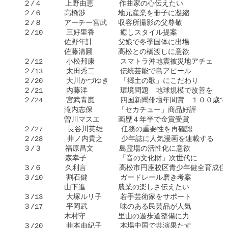
  ２/４    　上野由恵　 　　作曲家の心伝えたい

  ２/６　  　高橋渉　　　 　地元産業を冊子に凝縮

  ２/８　  　アーチー宮武　 収容所撮影の父尊敬

  ２/10    　三好里香　　 　癒しスタイル提案

     　　　　佐野年計　　 　父娘で冬季国体に出場

     　　　　佐藤清圓　　 　高松との橋渡しに意欲

  ２/12    　小松邦康　 　　スマトラ沖地震被災地アチェ

  ２/13    　太田秀二　 　　伝統芸能で島アピール

  ２/20    　大川かづゆき 　「郷土の歌」にこだわり

  ２/21    　内藤洋　　　 　環境問題　地球規模で改善を

  ２/24    　宮武青嵐　　 　四国新聞俳壇年間賞　１００歳で
　　　　     滝内志保　　 　「セカチュー」商品好評

　　　     　曽川マスエ　 　画歴４年半で金賞受賞

  ２/27      長谷川英雄　 　任務の重要性を再確認

  ２/28      井ノ内貴之　 　少年誌に人気漫画を連載する

  ３/３　    福原昌文　　 　島霊場の活性化に意欲

　　　       森幸子　　 　　「音の文化財」次世代に

  ３/６　    久利言　　　 　高松市円座校区青少年健全育成住
  ３/10    　割石健　　　 　ガードレール磨き考案

　　　　     山下進　　　 　農業の楽しさ伝えたい

  ３/13    　大塚ルリ子　 　若手芸術家をサポート

  ３/17    　平岡武　 　　　味のある民芸品が人気

　　　　     木村守　　 　　里山の遊歩道整備に力

  ３/20    　井本由紀子　 　本場中国で共演果たす
