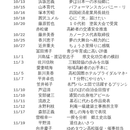
  10/13    　浜坂忠義　 　　夢は日本一の水仙郷に

  10/15    　山本育代　　　 パフォーマンスカンパニー・リ
  10/16    　塚本芳昭　　　 四国経済産業局長就任

  10/18    　茜沢ユメル　　 心に「光」届けたい

  10/20    　藤原哲也　　　 １０代初　塗装大会で受賞

   　　　　　赤松健　 　　　高齢者の交通安全推進

  10/22    　藤井美香　 　　カノークス代表取締役

  10/25    　香川恵子 　　　夢の大舞台へ精力的に

  10/27    　近井重夫　　　 ちょうさ里帰りに感慨

   　　　　　冨田博子　 　　青少年育成に高い評価

  11/１　    川島猛・渡辺登志子　　県文化功労者の横顔

  11/３    　佐川信秋　　　 三観陸協の歩みを出版

     　　　　愛妻晴海 　　　地域高齢者のお手本に

  11/５　    新川美香　 　　高松国際ホテルブライダルマネー
  11/７　    平井卓也　 　　ＩＴ分野にやりがい

     　　　　笠井裕子 　　　名門バレエ団で活躍するプリンシパ
  11/10    　芦辺清　   　　ほのぼの自治会目指す

  11/10    　安部健三　 　　通賢の出身地アピール

  11/11    　流政之　　 　  墓石に代わる作品発表

  11/12    　永野利枝　 　  利庵一級建築士事務所主宰

  11/17    　森部正義　  　 癒しの海を歌で表現

   　　　　　曽根幸一　　　 一揆を分析　郷土史出版

  11/19    　平野清　　  　 退任あいさつ

   　　　　　向井慶子　　　 ゆめタウン高松販促・催事担当
