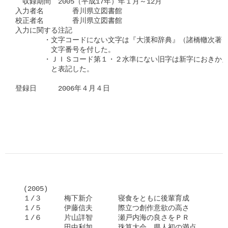
　収録期間　2005（平成17年）年１月～12月

入力者名　　　　香川県立図書館

校正者名　　　　香川県立図書館

入力に関する注記

　　　　・文字コードにない文字は『大漢和辞典』（諸橋轍次著　
　　　　　文字番号を付した。

　　　　・ＪＩＳコード第１・２水準にない旧字は新字におきかえ
　　　　　と表記した。

登録日　　　2006年４月４日

  (2005)

  １/３　 　 梅下新介　　　 寝食をともに後輩育成

  １/５　　  伊藤信夫　　 　際立つ創作意欲の高さ

  １/６　  　片山詳智　 　　瀬戸内海の良さをＰＲ

　     　　　田中利加　　 　珠算大会、県人初の満点
