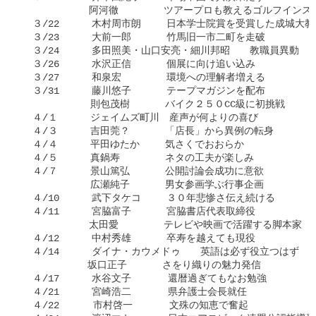
　　　     　阿河徹　　　 　ツアープロも教えるゴルフインス
  ３/22    　木村周市朗　 　日本学士院賞を受賞した成城大教
  ３/23    　大前一郎　 　　竹馬旧一市二町を走破

  ３/24    　多田照美・山口安亮・細川邦昭　　教職員異動　
  ３/26    　水沢正信　　 　個展に向け追い込み

  ３/27    　和泉宏　　　 　環境への理解者増える

  ３/31    　藤川悠子　　 　テープマガジンを配布

       　　　則包茂樹　 　　バイク２５０CC級に初挑戦

  ４/１    　ジェイムズ町川　産声が何よりの喜び

  ４/３　    吉田莞？　　 　「店長」から異例の転身

  ４/４    　平田ゆたか　 　気さくでおおらか

  ４/５    　真鍋寿　　　 　ネタの工夫が楽しみ

  ４/７    　景山篤弘　　 　公開討論会成功に意欲

       　　　広瀬純子　 　　男女参画学ぶ行事企画

  ４/10    　武下タケコ　 　３０年悲惨さ伝え続ける

  ４/11    　宮脇富子　 　　宮脇書店代表取締役

     　　　　太田愛　 　　　テレビや映画で活躍する脚本家

  ４/12    　中村秀雄　 　　卒寿を越えても現役

  ４/14    　ダイナ・カウメドゥ　　英語は必ず役立つはず

   　　　　　坂口正子 　　　さをり織りの魅力発信

  ４/17　    水谷文子   　　還暦過ぎてもなお勉強

  ４/21    　宮崎浩二　   　県弁護士会長就任

  ４/22      市村啓一　   　文殊の知恵で奮起
