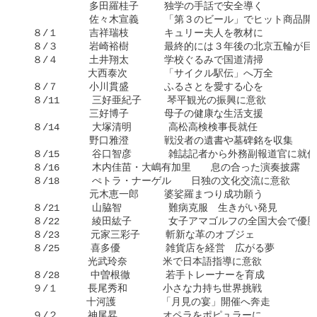
     　　　　多田羅桂子　　 独学の手話で安全導く

     　　　　佐々木宣義　　 「第３のビール」でヒット商品開発
  ８/１　　  吉祥瑞枝　 　　キュリー夫人を教材に

  ８/３  　　岩崎裕樹　 　　最終的には３年後の北京五輪が目標
  ８/４　  　土井翔太　 　　学校ぐるみで国道清掃

   　　　　　大西泰次　  　 「サイクル駅伝」へ万全

  ８/７　  　小川貫盛　 　　ふるさとを愛する心を

  ８/11    　三好亜紀子　　 琴平観光の振興に意欲

     　　　　三好博子　 　　母子の健康な生活支援

  ８/14    　大塚清明　 　  高松高検検事長就任

     　　　　野口雅澄　 　　戦没者の遺書や墓碑銘を収集

  ８/15    　谷口智彦　  　 雑誌記者から外務副報道官に就任

  ８/16    　木内佳苗・大嶋有加里　　息の合った演奏披露

  ８/18    　ぺトラ・ナーゲル　　日独の文化交流に意欲

     　　　　元木恵一郎　　 婆娑羅まつり成功願う

  ８/21    　山脇智　   　　難病克服　生きがい発見

  ８/22    　綾田紘子　  　 女子アマゴルフの全国大会で優勝

  ８/23  　　元家三彩子 　　斬新な革のオブジェ

  ８/25  　　喜多優　 　　　雑貨店を経営　広がる夢

   　　　　　光武玲奈　 　　米で日本語指導に意欲

  ８/28  　　中曽根徹　　 　若手トレーナーを育成

  ９/１　　　長尾秀和　　　 小さな力持ち世界挑戦

 　　　　　　十河護　　 　　「月見の宴」開催へ奔走

  ９/２　　　神尾昇　　 　　オペラをポピュラーに
