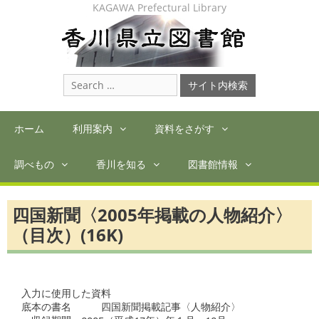
Skip
KAGAWA Prefectural Library
to
content
Search
for:
ホーム
利用案内
資料をさがす
調べもの
香川を知る
図書館情報
四国新聞〈2005年掲載の人物紹介〉
（目次）(16K)
入力に使用した資料

底本の書名　　　四国新聞掲載記事〈人物紹介〉
