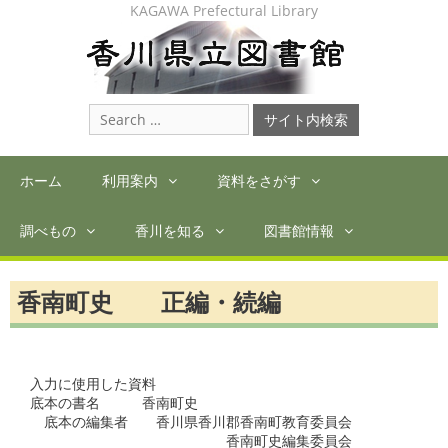
Skip
KAGAWA Prefectural Library
to
content
Search
for:
ホーム
利用案内
資料をさがす
調べもの
香川を知る
図書館情報
香南町史 正編・続編
入力に使用した資料

底本の書名　　　香南町史

　底本の編集者　　香川県香川郡香南町教育委員会

　　　　　　　　　　　　　　香南町史編集委員会
