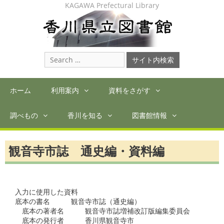
Skip
KAGAWA Prefectural Library
to
content
Search
for:
ホーム
利用案内
資料をさがす
調べもの
香川を知る
図書館情報
観音寺市誌 通史編・資料編
入力に使用した資料

底本の書名　　　観音寺市誌（通史編）

　底本の著者名　　　観音寺市誌増補改訂版編集委員会

　底本の発行者　　　香川県観音寺市
