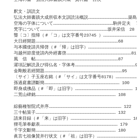
　釈文・訓読文

　弘法大師書蹟大成所収本文訓読法概説…………………………………………築島
　空海の字体について………………………………………………………………駒井定夫　７

　梵字について………………………………………………………………………坂井栄信　28

　聾〔コ〕指帰（＃「コ」は文字番号23745 ）…………………………………………
　大日經開題………………………………………………………………………………………68

　与本國使請共帰啓（＃「帰」は旧字）………………………………………………………8
　与越州節度使請内外經書啓……………………………………………………………………81

　風　信　帖………………………………………………………………………………………87

　濯項記解読及び得仏名・字体考………………………………………………………………90

　金剛般若經開題…………………………………………………………………………………95

　〔サイ〕子玉座右銘（＃「サイ」は文字番号8178）………………………………
　孫過庭書譜斷簡……………………………………………………………………………… 100

　即身成佛品（＃「即」は旧字）…………………………………………………………… 101
　二荒山碑銘…………………………………………………………………………………… 108

　綜藝種智院式并序…………………………………………………………………………… 122

　三十帖策子…………………………………………………………………………………… 132

　請来目録（＃「来」は旧字）……………………………………………………………… 164
　狸毛筆奉獻表………………………………………………………………………………… 179

　千字文斷簡…………………………………………………………………………………… 180

　眞言七祖像賛并行状文（＃「祖」は旧字）……………………………………………… 