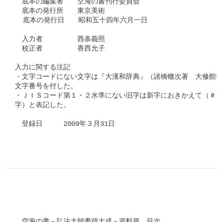
　底本の編集者　　空海の書刊行委員会　

　底本の発行所　　東京美術　

  底本の発行日　　昭和五十四年六月一日　

　入力者　　　　　西条義照　

　校正者　　　　　香西允子　　

入力に関する注記

・文字コードにない文字は『大漢和辞典』（諸橋轍次著　大修館書
文字番号を付した。

・ＪＩＳコード第１・２水準にない旧字は新字におきかえて（＃「□
字）と表記した。

　登録日　　　2009年３月31日

　空海の書－弘法大師書蹟大成－資料篇　目次
