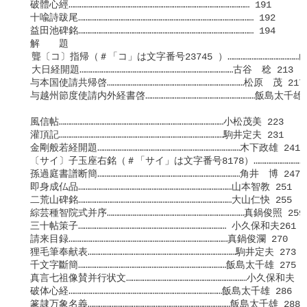
　破體心經……………………………………………………………………………………… 191

　十喩詩跋尾…………………………………………………………………………………… 192

　益田池碑銘…………………………………………………………………………………… 194

　解　　題

  聾〔コ〕指帰（＃「コ」は文字番号23745 ）…………………………………山
  大日経開題…………………………………………………………………………古谷　稔 213

　与本国使請共帰啓…………………………………………………………………松原　茂 217

　与越州節度使請内外経書啓……………………………………………………飯島太千雄 2
　風信帖………………………………………………………………………………小松茂美 223

　灌頂記………………………………………………………………………………駒井定夫 231

　金剛般若経開題……………………………………………………………………木下政雄 241

　〔サイ〕子玉座右銘（＃「サイ」は文字番号8178）…………………………木
　孫過庭書譜断簡……………………………………………………………………角井　博 247

　即身成仏品…………………………………………………………………
　二荒山碑銘…………………………………………………………………………大山仁快 255

　綜芸種智院式并序…………………………………………………………………真鍋俊照 259

　三十帖策子……………………………………………………………………… 小久保和夫261

　請来目録……………………………………………………………………………真鍋俊瀾 270

　狸毛筆奉献表………………………………………………………………………駒井定夫 273

　千文字斷簡………………………………………………………………………飯島太千雄 
　真言七祖像賛并行状文…………………………………………………………小久保和夫 27
　破体心経…………………………………………………………………………飯島太千雄 286

　篆隷万象名義……………………………………………………………………飯島太千雄 288
