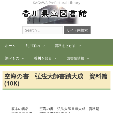
Skip
KAGAWA Prefectural Library
to
content
Search
for:
ホーム
利用案内
資料をさがす
調べもの
香川を知る
図書館情報
空海の書 弘法大師書蹟大成 資料篇
(10K)
　底本の書名　　　空海の書　弘法大師書蹟大成　資料篇
