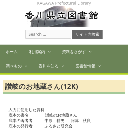
Skip
KAGAWA Prefectural Library
to
content
Search
for:
ホーム
利用案内
資料をさがす
調べもの
香川を知る
図書館情報
讃岐のお地蔵さん(12K)
入力に使用した資料

底本の書名　　　  讃岐のお地蔵さん

底本の著者者　　　中原　耕男　 阿津　秋良

底本の発行者　　　ふるさと研究会
