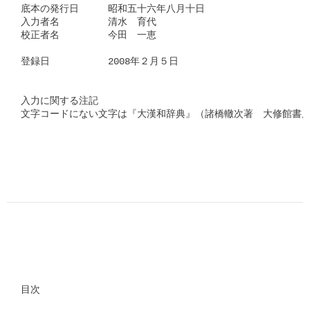
底本の発行日　　　昭和五十六年八月十日

入力者名　　　　　清水　育代

校正者名　　　　　今田　一恵

登録日　　　　　　2008年２月５日

入力に関する注記

文字コードにない文字は『大漢和辞典』（諸橋轍次著　大修館書店
目次
