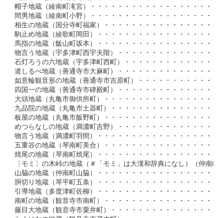
帽子地蔵（綾南町滝宮）・・・・・・・・・・・・・・・・・・・・
間男地蔵（綾南町小野）・・・・・・・・・・・・・・・・・・・・
相生の地蔵（国分寺町福家）・・・・・・・・・・・・・・・・・・
駒止め地蔵（綾歌町岡田）・・・・・・・・・・・・・・・・・・・
馬指の地蔵（飯山町坂本）・・・・・・・・・・・・・・・・・・・
物言う地蔵（宇多津町西宇夫階）・・・・・・・・・・・・・・・・
石灯ろうの六地蔵（宇多津町西町）・・・・・・・・・・・・・・・
道しるべ地蔵（善通寺市大麻町）・・・・・・・・・・・・・・・・
如意輪観音形の地蔵（善通寺市吉原町）・・・・・・・・・・・・・
四国一の地蔵（善通寺市碑殿町）・・・・・・・・・・・・・・・・
大頭地蔵（丸亀市御供所町）・・・・・・・・・・・・・・・・・・
九品院の地蔵（丸亀市土器町）・・・・・・・・・・・・・・・・・
板屋の地蔵（丸亀市飯野町）・・・・・・・・・・・・・・・・・・
めつらなしの地蔵（満濃町吉野）・・・・・・・・・・・・・・・・
物言う地蔵（満濃町羽間）・・・・・・・・・・・・・・・・・・・
五重谷の地蔵（琴南町美合）・・・・・・・・・・・・・・・・・・
焼尾の地蔵（琴南町焼尾）・・・・・・・・・・・・・・・・・・・
〔モミ〕の木峠の地蔵（＃「モミ」は大漢和辞典になし）（仲南町追
山脇の地蔵（仲南町山脇）・・・・・・・・・・・・・・・・・・・
胴切り地蔵（琴平町五条）・・・・・・・・・・・・・・・・・・・
引導地蔵（多度津町佐柳）・・・・・・・・・・・・・・・・・・・
南町の地蔵（観音寺市南町）・・・・・・・・・・・・・・・・・・
藤目大地蔵（観音寺市粟井町）・・・・・・・・・・・・・・・・・