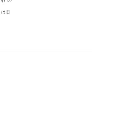
）の

は旧
