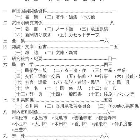
一　柳田国男関係資料……………………………………………………………………一

　　（一）書　簡　（二）著作・編集　その他

二　武田明研究関係………………………………………………………………………八

　　（一）著　書　（二）ノート類　（三）放送原稿

　　（四）新聞切り抜き　（五）カセットテープ

三　全　集………………………………………………………………………………一六

四　雑誌・文庫・新書…………………………………………………………………二五

　　（一）雑　誌　（二）文庫・新書

五　研究報告・紀要……………………………………………………………………四一

六　民　俗　学…………………………………………………………………………四三

　　（一）民俗学一般　（二）衣・食・住　（三）生産・生業

　　（四）交通・運輸・交易　（五）信仰・年中行事　（六）芸能・娯
　　（七）方言・語彙　（八）伝説・昔話・民謡　（九）民　具

　　（十）地　名　（十一）民　俗　誌　（十二）古　典 

　　（十三）辞　典　（十四）一般図書　（十五）抜刷・パンフ等   
七　香川県関係…………………………………………………………………………五四

　　（一）香川県　（二）香川県教育委員会　（三）その他の県関係

八　県内市町関係………………………………………………………………………六一

　　○高松市　○坂出市　○丸亀市　○善通寺市　○観音寺市

　　○小豆郡　○大川郡　○木田郡　○香川郡　○綾歌郡　○仲多度郡

　　○三豊郡

九　県　外………………………………………………………………………………六六
