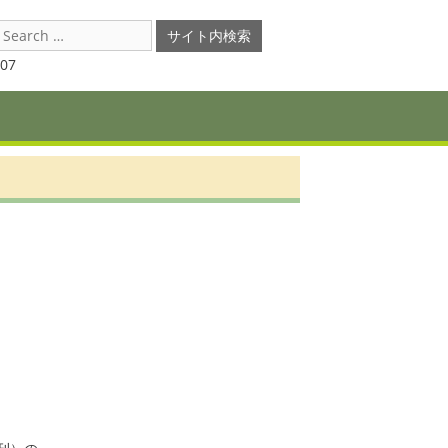
earch
or:
07
　
