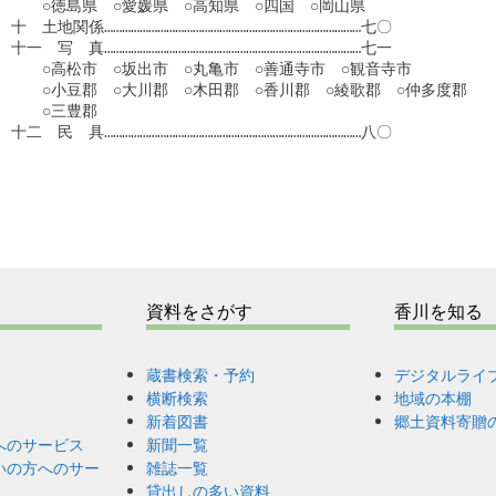
　　○徳島県　○愛媛県　○高知県　○四国　○岡山県

十　土地関係……………………………………………………………………………七〇

十一　写　真……………………………………………………………………………七一　

　　○高松市　○坂出市　○丸亀市　○善通寺市　○観音寺市

　　○小豆郡　○大川郡　○木田郡　○香川郡　○綾歌郡　○仲多度郡

　　○三豊郡

十二　民　具……………………………………………………………………………八〇

資料をさがす
香川を知る
蔵書検索・予約
デジタルライ
横断検索
地域の本棚
新着図書
郷土資料寄贈
へのサービス
新聞一覧
いの方へのサー
雑誌一覧
貸出しの多い資料