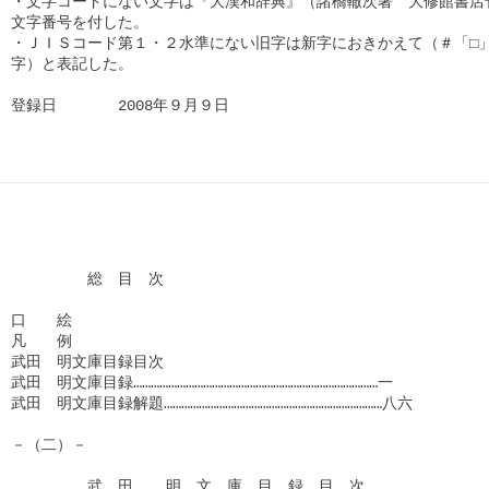
・文字コードにない文字は『大漢和辞典』（諸橋轍次著　大修館書店刊
文字番号を付した。

・ＪＩＳコード第１・２水準にない旧字は新字におきかえて（＃「□」
字）と表記した。

登録日　　　　2008年９月９日      
　　　　　総　目　次

口　　絵　

凡　　例

武田　明文庫目録目次

武田　明文庫目録…………………………………………………………………………一

武田　明文庫目録解題…………………………………………………………………八六

－（二）－

　　　　　武　田  　明　文　庫　目　録　目　次　　　
