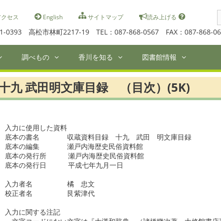
S
クセス
English
サイトマップ
読み上げる
f
1-0393 高松市林町2217-19 TEL：087-868-0567 FAX：087-868-06
調べもの
香川を知る
図書館情報
十九 武田明文庫目録 （目次）(5K)
入力に使用した資料

底本の書名　　　　収蔵資料目録　十九　武田　明文庫目録　　　　　
底本の編集　　　　瀬戸内海歴史民俗資料館　

底本の発行所　　  瀬戸内海歴史民俗資料館　　　　　　  　

底本の発行日　　  平成七年九月一日   　　

入力者名　　　　　橘　忠文

校正者名　　　　　艮紫津代

入力に関する注記
