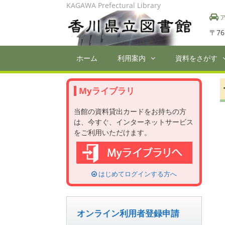
Skip
KAGAWA Prefectural Library
to
ア
content
〒76
ホーム
利用案内
資料をさがす
Myライブラリ
当館の資料貸出カードをお持ちの方
は、今すぐ、インターネットサービス
をご利用いただけます。
はじめてログインする方へ
オンライン利用者登録申請