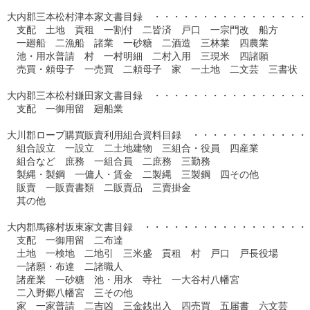
大内郡三本松村津本家文書目録　・・・・・・・・・・・・・・・・・
　支配　土地　貢租　一割付　二皆済　戸口　一宗門改　船方　

　一廻船　二漁船　諸業　一砂糖　二酒造　三林業　四農業　

　池・用水普請　村　一村明細　二村入用　三現米　四諸願

　売買・頼母子　一売買　二頼母子　家　一土地　二文芸　三書状

大内郡三本松村鎌田家文書目録　・・・・・・・・・・・・・・・・・
　支配　一御用留　廻船業

大川郡ロープ購買販賣利用組合資料目録　・・・・・・・・・・・・・
　組合設立　一設立　二土地建物　三組合・役員　四産業

　組合など　庶務　一組合員　二庶務　三勤務

　製縄・製鋼　一傭人・賃金　二製縄　三製鋼　四その他

　販賣　一販賣書類　二販賣品　三賣掛金

　其の他

大内郡馬篠村坂東家文書目録　・・・・・・・・・・・・・・・・・・
　支配　一御用留　二布達

　土地　一検地　二地引　三米盛　貢租　村　戸口　戸長役場

　一諸願・布達　二諸職人

　諸産業　一砂糖　池・用水　寺社　一大谷村八幡宮

　二入野郷八幡宮　三その他

　家　一家普請　二吉凶　三金銭出入　四売買　五届書　六文芸
