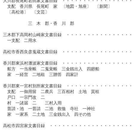
大川郡長尾町岩田家文書目録　・・・・・・・・・・・・・・・・・・
　支配　香川県　長尾町　家　〔地図・旭座〕　〔新聞〕

　〔高松港〕　〔文芸〕

　　　　　　三　木　郡・香　川　郡

三木郡下高岡村山崎家文書目録　・・・・・・・・・・・・・・・・・
　一支配　二用水

高松市香西良彦蒐蔵文書目録　・・・・・・・・・・・・・・・・・・
香川郡東浜村灘波家文書目録　・・・・・・・・・・・・・・・・・・
　船方　一当座帳　二蒐覚帳　三金銭出入　四廻船

　家　一経営　二地租　三贈答　四家計

香川郡東一宮村別所家文書目録　・・・・・・・・・・・・・・・・・
　支配　一御用留　二農兵　三百相村　土地　貢租

　戸口　一宗門改　二

　村　一諸届　二　　三村入用

　普請・池　一普請　二池　救恤　寺社　一神社

　家　一家系　二土地　三金銭出入　四その他

高松市四宮家文書目録　・・・・・・・・・・・・・・・・・・・・・