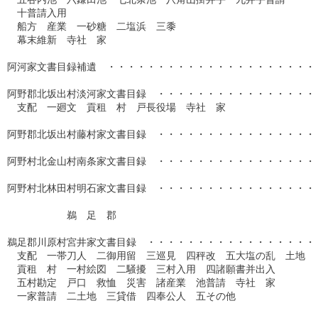
　十普請入用

　船方　産業　一砂糖　二塩浜　三黍

　幕末維新　寺社　家

阿河家文書目録補遺　・・・・・・・・・・・・・・・・・・・・・・
阿野郡北坂出村淡河家文書目録　・・・・・・・・・・・・・・・・・
　支配　一廻文　貢租　村　戸長役場　寺社　家

阿野郡北坂出村藤村家文書目録　・・・・・・・・・・・・・・・・・
阿野村北金山村南条家文書目録　・・・・・・・・・・・・・・・・・
阿野村北林田村明石家文書目録　・・・・・・・・・・・・・・・・・
　　　　　　鵜　足　郡

鵜足郡川原村宮井家文書目録　・・・・・・・・・・・・・・・・・・
　支配　一帯刀人　二御用留　三巡見　四秤改　五大塩の乱　土地

　貢租　村　一村絵図　二騒擾　三村入用　四諸願書并出入

　五村勘定　戸口　救恤　災害　諸産業　池普請　寺社　家

　一家普請　二土地　三貸借　四奉公人　五その他
