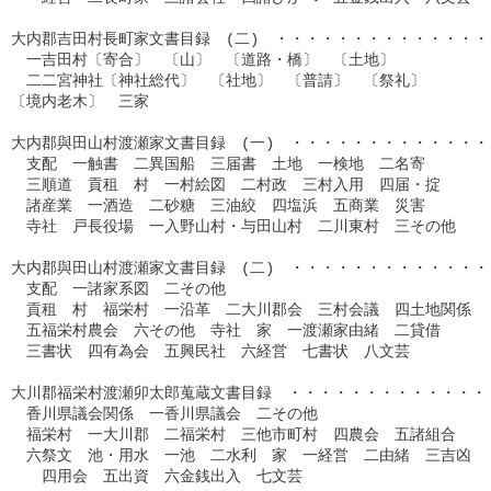
大内郡吉田村長町家文書目録　(二)　・・・・・・・・・・・・・・・
　一吉田村〔寄合〕　〔山〕　〔道路・橋〕　〔土地〕

　二二宮神社〔神社総代〕　〔社地〕　〔普請〕　〔祭礼〕

〔境内老木〕　三家

大内郡與田山村渡瀬家文書目録　(一)　・・・・・・・・・・・・・・
　支配　一触書　二異国船　三届書　土地　一検地　二名寄

　三順道　貢租　村　一村絵図　二村政　三村入用　四届・掟

　諸産業　一酒造　二砂糖　三油絞　四塩浜　五商業　災害

　寺社　戸長役場　一入野山村・与田山村　二川東村　三その他

大内郡與田山村渡瀬家文書目録　(二)　・・・・・・・・・・・・・・
　支配　一諸家系図　二その他

　貢租　村　福栄村　一沿革　二大川郡会　三村会議　四土地関係

　五福栄村農会　六その他　寺社　家　一渡瀬家由緒　二貸借

　三書状　四有為会　五興民社　六経営　七書状　八文芸

大川郡福栄村渡瀬卯太郎蒐蔵文書目録　・・・・・・・・・・・・・・
　香川県議会関係　一香川県議会　二その他

　福栄村　一大川郡　二福栄村　三他市町村　四農会　五諸組合

　六祭文　池・用水　一池　二水利　家　一経営　二由緒　三吉凶　

　　四用会　五出資　六金銭出入　七文芸
