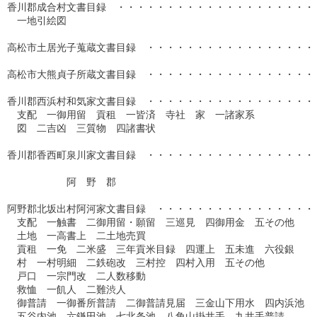
香川郡成合村文書目録　・・・・・・・・・・・・・・・・・・・・・
　一地引絵図

高松市土居光子蒐蔵文書目録　・・・・・・・・・・・・・・・・・・
高松市大熊貞子所蔵文書目録　・・・・・・・・・・・・・・・・・・
香川郡西浜村和気家文書目録　・・・・・・・・・・・・・・・・・・
　支配　一御用留　貢租　一皆済　寺社　家　一諸家系

　図　二吉凶　三質物　四諸書状

香川郡香西町泉川家文書目録　・・・・・・・・・・・・・・・・・・
　　　　　　阿　野　郡

阿野郡北坂出村阿河家文書目録　・・・・・・・・・・・・・・・・・
　支配　一触書　二御用留・願留　三巡見　四御用金　五その他

　土地　一高書上　二土地売買

　貢租　一免　二米盛　三年貢米目録　四運上　五未進　六役銀

　村　一村明細　二鉄砲改　三村控　四村入用　五その他

　戸口　一宗門改　二人数移動

　救恤　一飢人　二難渋人　

　御普請　一御番所普請　二御普請見届　三金山下用水　四内浜池

　五谷内池　六鎌田池　七北条池　八角山掛井手　九井手普請
