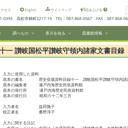
S
クセス
English
サイトマップ
読み上げる
f
1-0393 高松市林町2217-19 TEL：087-868-0567 FAX：087-868-06
調べもの
香川を知る
図書館情報
十一 讃岐国松平讃岐守領内諸家文書目録 ２
入力に使用した資料

底本の書名　　　　歴史収蔵資料目録十一　讃岐国松平讃岐守領内諸家
底本の編集者　　　瀬戸内海歴史民俗資料館　

底本の発行所　　  瀬戸内海歴史民俗資料館　　　　　　  　

底本の発行日　　  昭和六十二年三月　　　

入力者名　　　　　益田隆子

校正者名　　　　　桑野淳子

入力に関する注記
