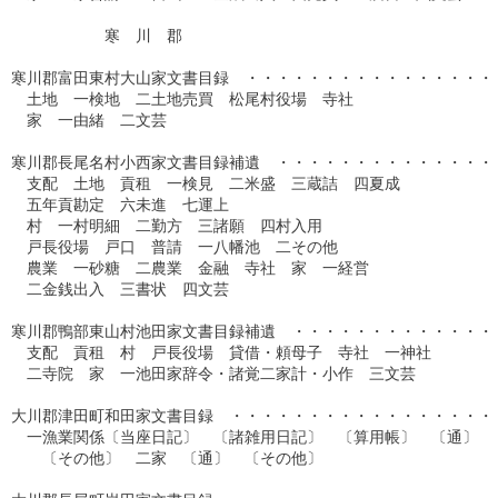
　　　　　　寒　川　郡

寒川郡富田東村大山家文書目録　・・・・・・・・・・・・・・・・・
　土地　一検地　二土地売買　松尾村役場　寺社

　家　一由緒　二文芸

寒川郡長尾名村小西家文書目録補遺　・・・・・・・・・・・・・・・
　支配　土地　貢租　一検見　二米盛　三蔵詰　四夏成

　五年貢勘定　六未進　七運上　　

　村　一村明細　二勤方　三諸願　四村入用

　戸長役場　戸口　普請　一八幡池　二その他

　農業　一砂糖　二農業　金融　寺社　家　一経営

　二金銭出入　三書状　四文芸

寒川郡鴨部東山村池田家文書目録補遺　・・・・・・・・・・・・・・
　支配　貢租　村　戸長役場　貸借・頼母子　寺社　一神社

　二寺院　家　一池田家辞令・諸覚二家計・小作　三文芸

大川郡津田町和田家文書目録　・・・・・・・・・・・・・・・・・・
　一漁業関係〔当座日記〕　〔諸雑用日記〕　〔算用帳〕　〔通〕

　　〔その他〕　二家　〔通〕　〔その他〕
