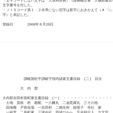
・文字コードにない文字は『大漢和辞典』（諸橋轍次著　大修館書店刊
文字番号を付した。

・ＪＩＳコード第１・２水準にない旧字は新字におきかえて（＃「□」
字）と表記した。

登録日　　　　2008年８月20日      
　　　　　　讃岐国松平讃岐守領内諸家文書目録　(二)　目次

　　　　　大　内　郡

大内郡吉田村長町家文書目録　(一)　・・・・・・・・・・・・・・
　土地　貢租　村　廻船　一八幡丸　二金毘羅丸　三その他

　四海難　戸長役場　一吉田村　二相生村　頼母子　寺社　家

　一経営　二長町家　三諸会社　四諸ひかへ　五金銭出入　六文芸
