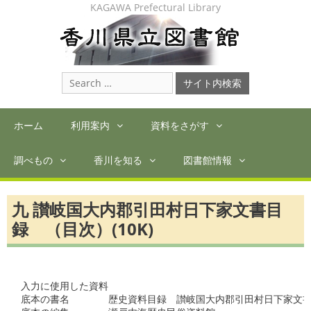
Skip
KAGAWA Prefectural Library
to
content
Search
for:
ホーム
利用案内
資料をさがす
調べもの
香川を知る
図書館情報
九 讃岐国大内郡引田村日下家文書目
録 （目次）(10K)
入力に使用した資料

底本の書名　　　　歴史資料目録　讃岐国大内郡引田村日下家文書