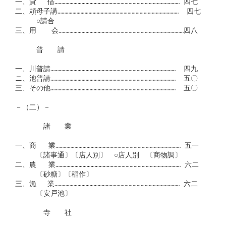
一、貸　 借………………………………………………………………………………… 四七

二、頼母子講………………………………………………………………………………  四七

　　　○請合

三、用 　 会…………………………………………………………………………………四八

　　　普　　請

一、川普請…………………………………………………………………………………  四九

ニ、池普請…………………………………………………………………………………  五〇

三、その他…………………………………………………………………………………  五〇

－（二）－

　　　　諸　　業

一、商   業………………………………………………………………………………… 五一

　　　〔諸事通〕〔店人別〕　○店人別　〔商物調〕

二、農   業………………………………………………………………………………… 六二

　　　〔砂糖〕〔稲作〕

三、漁　 業………………………………………………………………………………… 六二

　　　〔安戸池〕

　　　　寺　　社　
