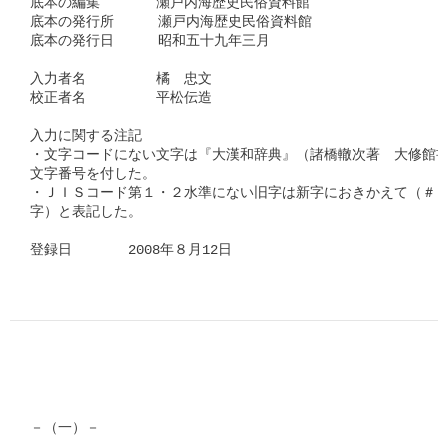
底本の編集　　　　瀬戸内海歴史民俗資料館　

底本の発行所　　  瀬戸内海歴史民俗資料館　　　　　　  　

底本の発行日　　  昭和五十九年三月　　　

入力者名　　　　　橘　忠文

校正者名　　　　　平松伝造

入力に関する注記

・文字コードにない文字は『大漢和辞典』（諸橋轍次著　大修館書
文字番号を付した。

・ＪＩＳコード第１・２水準にない旧字は新字におきかえて（＃「□
字）と表記した。

登録日　　　　2008年８月12日      
－（一）－
