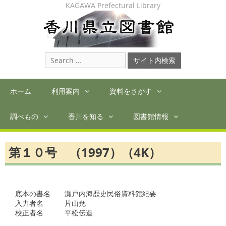
Skip
KAGAWA Prefectural Library
to
content
Search
for:
ホーム
利用案内
資料をさがす
調べもの
香川を知る
図書館情報
第１０号 （1997）（4K）
底本の書名　　瀬戸内海歴史民俗資料館紀要　

入力者名　　　片山尭

校正者名　　　平松伝造
