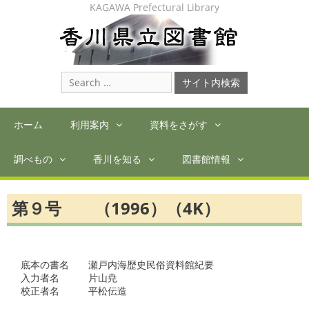
Skip
KAGAWA Prefectural Library
to
content
Search
for:
ホーム
利用案内
資料をさがす
調べもの
香川を知る
図書館情報
第９号 （1996）（4K）
底本の書名　　瀬戸内海歴史民俗資料館紀要　

入力者名　　　片山尭

校正者名　　　平松伝造
