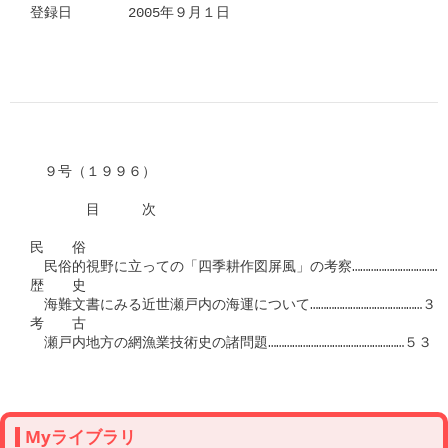
登録日　　　　2005年９月１日

　９号（１９９６）

　　　　目　　　次

民　　俗

　民俗的視野に立っての「四季耕作図屏風」の考察………………………………
歴　　史

　海難文書にみる近世瀬戸内の海運について……………………………………３５
考　　古

　瀬戸内地方の網漁業技術史の諸問題……………………………………………５３

Myライブラリ