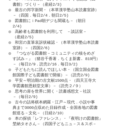
　書館）づくり－（産経2/3)

◎　最古の邦字新聞・（本草漢学塾山本読書室跡）

　－（四国．毎日2/4．朝日2/5)

◎　図書館にｉPad朝デジも聞蔵も－（朝日

　2/4)

◎　高齢者も図書館を利用して　－談話室－

　（産経2/5)

◎　和宮の直筆哀訴状確認・（本草漢学塾山本読書

　室跡）－（四国2/6)

◎　『つながる図書館－コミュニティの核をめざ

　す試み－』（猪谷千香著．ちくま新書. 819円）

　－（毎日2/9．読売2/16．毎日3/2)

◎　子どもたちに読んでほしい本・（国立国会図書

　館国際子ども図書館で開催）－（読売2/9)

◎　平安～明治期の古文献1500点・（四天王寺大

　学図書館恩頼堂文庫）－（読売２/９）

◎　思考の扉を世界に開く・読書感想文－社説

　－（毎日2/9)

◎　古今の詰将棋本網羅・江戸～現代．小説や事

　典まで3000点収めた目録作成・全国各地の図書

　館巡る－文化－（日経2/10）

◎　本の探偵「レファレンス」・『夜明けの図書館』

　埜納タオさん－（四国子どもニュ－ス＆スポ－
