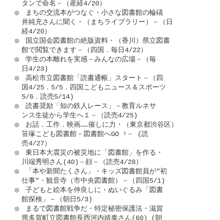
　タンで命名－（産経4/20）

◎　まちの交流本がつなぐ・小さな図書館の輪礒

　井純充さんに聞く・（まちライブラリー）－（日

　経4/20）

◎　国立国会図書館の絶版資料・（香川）県立図書

　館で閲覧できます－（四国．毎日4/22）

◎　学生の本離れを実感－みんなの広場－（毎

　日4/23)

◎　高松市立図書館「読書通帳」スタート－（四

　国4/25．5/5．四国こどもニュース＆スポーツ

　5/6．読売5/14)

◎　読書奨励「知の鉄人レース」－教育ルネサ

　ンス生徒から学生へ１－（読売4/25)

◎　お話．工作．映画……催しに力・（東京都渋谷区）

　笹塚こども図書館－図書館へGO !－ (読

　売4/27）

◎　東日本大震災の被災地に「図書館」を作る・

　川端秀明さん(40)－顔－（読売4/28）

◎　「本や新聞たくさん」・キッズ図書館員が“初

　仕事”・観音寺（市中央図書館）－（四国5/1)

◎　子どもと絵本を仲良しに・ぬいぐるみ「図書

　館探検」－（朝日5/3)

◎　まるで図書館戦争だ・特定秘密保護法・滋賀

　県多賀町立図書館長西河内靖泰さん(60) (朝
