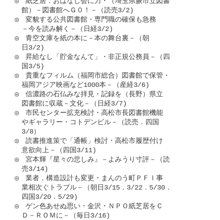
◎　紙芝居．おはなし会に力・（埼玉県蕨市立図書

　館）－図書館へＧ０！－（読売3/2)

◎　変貌する公共図書館・専門職の確保も急務

　－今を読み解く－（日経3/2)

◎　青空文庫を紙の本に－本の舞台裏－（朝

　日3/2)

◎　昇給なし「貯金なんて」・非正規公務員－（四

　国3/5)

◎　貴重なフィルム（福岡市総合）図書館で保管・

　福岡アジア映画など1000本－（産経3/6)

◎　信濃路の石仏みな拝見・記録を（長野）県立

　図書館に収蔵－文化－（日経3/7)

◎　市民センター拡充検討・高松市長図書館機能

　やギャラリー・コトデンビル－（読売．四国

　3/8）

◎　読書推進策で「通帳」検討・高松市履歴付け

　意欲向上－（四国3/11)

◎　宮本輝『星々の悲しみ』－よみうり寸評－（読

　売3/14)

◎　業者．構造設計も変更・まんのう町ＰＦＩ事

　業相次ぐトラブル－（朝日3/15．3/22．5/30．

　四国3/20．5/29)

◎　ゲン色あせぬ思い・金沢・ＮＰＯ紙芝居をＣ

　Ｄ－ＲＯＭに－（毎日3/16)
