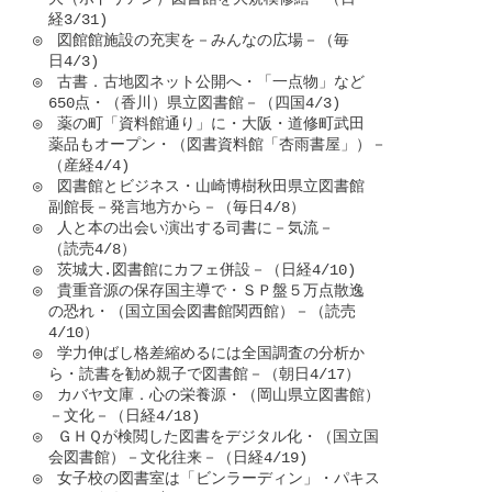
　経3/31)

◎　図館館施設の充実を－みんなの広場－（毎

　日4/3)

◎　古書．古地図ネット公開へ・「一点物」など

　650点・（香川）県立図書館－（四国4/3)

◎　薬の町「資料館通り」に・大阪・道修町武田

　薬品もオープン・（図書資料館「杏雨書屋」）－

　（産経4/4)

◎　図書館とビジネス・山崎博樹秋田県立図書館

　副館長－発言地方から－（毎日4/8）

◎　人と本の出会い演出する司書に－気流－

　（読売4/8）

◎　茨城大.図書館にカフェ併設－（日経4/10)

◎　貴重音源の保存国主導で・ＳＰ盤５万点散逸

　の恐れ・（国立国会図書館関西館）－（読売

　4/10）

◎　学力伸ばし格差縮めるには全国調査の分析か

　ら・読書を勧め親子で図書館－（朝日4/17）

◎　カバヤ文庫．心の栄養源・（岡山県立図書館）

　－文化－（日経4/18)

◎　ＧＨＱが検閲した図書をデジタル化・（国立国

　会図書館）－文化往来－（日経4/19)

◎　女子校の図書室は「ビンラーディン」・パキス
