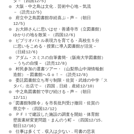
　タ－（四国12/5)

◎　大阪・中之島は文化．芸術中心地－気流

　－（読売12/5)

◎　府立中之島図書館存続喜ぶ－声－（朝日

　12/5)

◎　お大師さんに思いはせ・善通寺市（立図書館）

　ゆかりの地を散策－（四国12/6)

◎　ビブリオバトル表現力を育てる・高校生５分

　に思いをこめる・授業に導入図書館が活況－

　（日経12/6)

◎　アダム・スミスの自筆書簡･（阪南大学図書館）

　－うちの自慢－（読売12/8)

◎　村民参加の選書ツアー・（山梨県山中湖情報創

　造館）－図書館へＧｏ！－（読売12/8)

◎　委託図書館立ち寄り制限・佐賀・武雄の中学「ス

　タバ」出店で－（四国．日経．産経12/10）

◎　中之島図書館で学び続ける－声－（朝日

　12/11）

◎「図書館制限令」を市長批判受け撤回・佐賀の

　県立中－（四国12/12)

◎　ＰＦＩで建設した施設の調査を開始・体育館

　壁面素材変更問題・まんのう町－（四国12/15.

　朝日12/16)

◎　仕事は多くて．収入は少ない．司書の悲哀
