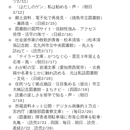
　ツ2/11）

◎　「はだしのゲン」私は勧める－声－（朝日

　2/12)

◎　郷土資料．電子化で再発見・（徳島市立図書館）

　－遍路道－（日経2/15)

◎　図書館の質問サイト・信頼性強み．アクセス

　倍増－活字の海で－（日経2/16）

◎　社会派作家の牧歌的青春・松本清張・（松本清

　張記念館．北九州市立中央図書館）－先人を

　訪ねて－（読売2/17)

◎　「テイラー文庫」がつなぐ心・震災３年迎える

　石巻－風－（朝日2/17)

◎　わが町の宝．岩瀬文庫（愛知県西尾市）・古典

　籍や名著をじかに触れ読める．元は私設図書館

　－文化－（日経2/19)

◎　住民つなぐ拠点施設・注目集める（坂出）市立

　大橋記念図書館－まちナビ－（四国2/19)

◎　読書の楽しさを留学で知る－声－（朝日

　2/19)

◎　所蔵資料ネット公開・デジタル画像約１万点・

　宮内庁（書陵部図書寮文庫）－（毎日2/20）

◎　（図書館）障害者用駐車場に市長公用車を駐車･

　丸亀－（読売2/21．四国．毎日．朝日．読売．

　産経2/22．読売2/28）
