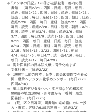
◎「アンネの日記」193冊が破損被害・都内の図

　書館－（毎日2/21．四国．日経．毎日．朝日．

　産経．毎日2/22．四国．日経．産経．毎日2/23．

　読売．日経．毎日．産経2/25．四国．朝日．日経．

　産経2/26．四国．毎日．産経．読売2/27．四国．

　毎日．読売．産経2/28．日経．読売．朝日．3/1．

　四国．読売．朝日3/4．毎日．産経3/6．毎日

　3/7．四国．毎日3/9．読売3/10．四国．日経

　3/11．四国．朝日．産経．日経．毎日．読売

　3/14．四国．日経．産経．毎日．読売．朝日

　3/15．産経3/16．3/23．四国3/31．朝日

　4/4．毎日4/5．朝日4/7．読　売4/16．毎日．

　朝日．読売4/17．毎日4/23)

◎　海外図書館の日本語文献．電子化進まず－

　文化往来－（日経2/22）

◎　1980年以前の脚本．台本．国会図書館で今春公

　開・継承ヘデジタル化求めシンポ－（毎日2/23．

　四国3/10)

◎　郷土資料デジタル化へ・江戸期などの和装本

　550冊や地図100枚・新年度から（香川）県立

　図書館－（毎日2/26)

◎　（荒川区立日暮里）図書館の返却箱にカレー投

　入・東京．容疑の61歳男逮捕－（産経3/2）
