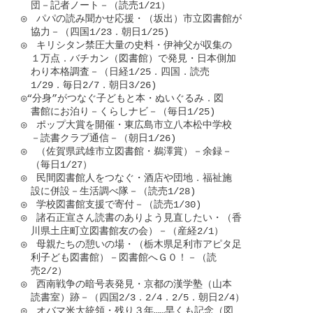
　団－記者ノート－（読売1/21）

◎　パパの読み聞かせ応援・（坂出）市立図書館が

　協力－（四国1/23．朝日1/25)

◎　キリシタン禁圧大量の史料・伊神父が収集の

　１万点．バチカン（図書館）で発見・日本側加

　わり本格調査－（日経1/25．四国．読売

　1/29．毎日2/7．朝日3/26)

◎“分身”がつなぐ子どもと本・ぬいぐるみ．図

　書館にお泊り－くらしナビ－（毎日1/25)

◎　ポップ大賞を開催・東広島市立八本松中学校

　－読書クラブ通信－（朝日1/26)

◎　（佐賀県武雄市立図書館・鵜澤賞）－余録－

　（毎日1/27）

◎　民間図書館人をつなぐ・酒店や団地．福祉施

　設に併設－生活調べ隊－（読売1/28)

◎　学校図書館支援で寄付－（読売1/30)

◎　諸石正宣さん読書のありよう見直したい・（香

　川県土庄町立図書館友の会）－（産経2/1）

◎　母親たちの憩いの場・（栃木県足利市アピタ足

　利子ども図書館）－図書館へＧ０！－（読

　売2/2）

◎　西南戦争の暗号表発見・京都の漢学塾（山本

　読書室）跡－（四国2/3．2/4．2/5．朝日2/4）

◎　オバマ米大統領・残り３年……早くも記念（図
