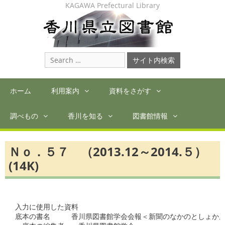
Skip
KAGAWA Prefectural Library
to
content
Search
for:
ホーム
利用案内
資料をさがす
調べもの
香川を知る
図書館情報
Ｎｏ．５７ （2013.12～2014.５）
(14K)
入力に使用した資料

底本の書名　　　香川県図書館学会会報＜新聞のなかのとしょかん＞N