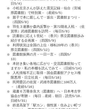
　日5/4)

◎　小松左京さんが訴えた震災記録・仙台（宮城

　県図書館）で特別展－（産経5/5）

◎　親子で本に親しんで・坂出・図書館まつり－

　（四国5/8)

◎　羽生３連勝か森内反撃か・第72期名人戦・（佐

　賀県）武雄図書館を訪問－（毎日5/8)

◎　読書欲に応え１世紀・（香川）県立図書館歩み

　紹介する企画展－（四国5/9)

◎　利用状況は全国の上位・移転20年の（香川）

　県立図書館-（四国5/12)

◎　図書館振興の月－一日一言－（四国5/

　13）

◎　本好き集い各地に広がり・交流図書館知って

　ますか・私の本棚を読んでみて－（日経5/14)

◎　入札情報不正に取得・国会図書館アクセス権

　限悪用・日立社員－（毎日5/16)

◎　民間委託の佐賀・武雄市図書館に100万人

　－（産経5/16)

◎　蔵書６万冊奈良大（図書館）へ・日本考古学

　協会が寄贈－（毎日．産経．朝日．読売5/18.

　日経5/31）

◎　鉄道高架下「駅カン」個性派・住みよい町づ
