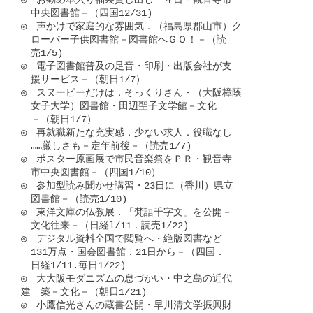
◎　お勧め本入り福袋貸し出し・４日・観音寺市

　中央図書館－（四国12/31)

◎　声かけで家庭的な雰囲気．（福島県郡山市）ク

　ローバー子供図書館－図書館へＧＯ！－（読

　売1/5)

◎　電子図書館普及の足音・印刷・出版会社が支

　援サービス－（朝日1/7）

◎　スヌーピーだけは．そっくりさん・（大阪樟蔭

　女子大学）図書館・田辺聖子文学館－文化

　－（朝日1/7）

◎　再就職新たな充実感．少ない求人．役職なし

　……厳しさも－定年前後－（読売1/7)

◎　ポスター原画展で市民音楽祭をＰＲ・観音寺

　市中央図書館－（四国1/10）

◎　参加型読み聞かせ講習・23日に（香川）県立

　図書館－（読売1/10)

◎　東洋文庫の仏教展．「梵語千字文」を公開－

　文化往来－（日経l/11．読売1/22)

◎　デジタル資料全国で閲覧へ・絶版図書など

　131万点・国会図書館．21日から－（四国．

　日経1/11.毎日1/22)

◎　大大阪モダニズムの息づかい・中之島の近代

建　築－文化－（朝日1/21)

◎　小鷹信光さんの蔵書公開・早川清文学振興財
