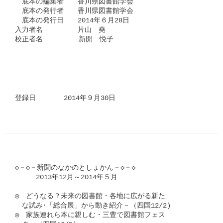
　底本の編集者　　香川県図書館学会

　底本の発行者　　香川県図書館学会

　底本の発行日　　2014年６月28日　　

入力者名　　　　　片山　堯

校正者名　　　　  新開　悦子
登録日　　　　2014年９月30日
◇－◇－新聞のなかのとしょかん－◇－◇

　　　2013年12月～2014年５月

◎　どうなる？未来の図書館・各地に広がる新た

　な試み･「総合展」から動き紹介－（四国12/2)

◎　家族連れら本に親しむ・三豊で図書館フェス
