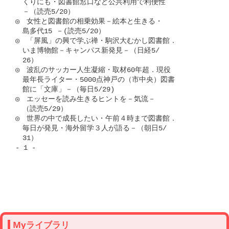
　くりにも・図書館窓口など公共利用で利便性

　－（読売5/20）

◎　女性と図書館の相乗効果－絵本と生きる・

　島多代15 －(読売5/20）

◎　「屏風」の興で学ぶ禅・駒沢大むかし図書館．

　いま博物館－キャンパス新発見－（日経5/

　26）

◎　波乱のサッカー人生凝縮・取材60年超．現役

　最年長ライター・5000点神戸の（市中央）図書

　館に「文庫」－（毎日5/29)

◎　エッセーを読み生きるヒントを－気流－

　（読売5/29）

◎　世界の中で成長したい・午前４時まで図書館．

　毎日が発見・海外留学３人が語る－（朝日5/

　31）　

- 1 -

Myライブラリ