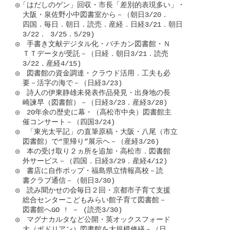
◎「はだしのゲン」回収・市長「差別的表現多い」・

　大阪・泉佐野小中図書室から－（朝日3/20．

　四国．毎日．朝日．読売．産経．日経3/21．朝日

　3/22． 3/25．5/29)

◎　手書き文献デジタル化・バチカン図書館・Ｎ

　ＴＴデータが受託－（日経．朝日3/21．読売

　3/22．産経4/15)

◎　図書館の資金調達・クラウド活用．工夫も必

　要－活字の海で－（日経3/23)

◎　詩人の伊東静雄未発表作品発見・出身地の長

　崎諫早（図書館）－（日経3/23．産経3/28)

◎　20年余の歴史に幕・（高松市中央）図書館主

　催コンサート－（四国3/24)

◎　「東光太平記」の直筆原稿・大阪・八尾（市立

　図書館）で“里帰り”展示ヘ－（産経3/26)

◎　本の受け取り２ヵ所を追加・高松市．図書館

　外サービス－（四国．日経3/29．産経4/12)

◎　書店に自作ポップ・福島県立情報高校－読

　書クラブ通信－（朝日3/30)

◎　読み聞かせの会毎日２回・京都市子育て支援

　総合センターこどもみらい館子育て図書館－

　図書館へGO ! － (読売3/30)

◎　マグナカルタなど公開・英オックスフォード

　大（ボドリアン）図書館を大規模修繕－（日
