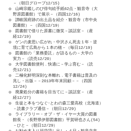
　－（朝日グローブ12/15)

◎　山崎宗鑑しのび俳句絵手紙62点・観音寺（大

　野原図書館）で展示－（四国12/16)

◎　讃岐国府跡の出土品を紹介・観音寺（市中央

　図書館）－（四国12/19）

◎　図書館で借りた原書に微笑－談話室－（産

　経12/19)

◎　ゲンの麦思い広がれ・中沢さん死去１年・逆

　境に育て広島から１本の穂－（毎日12/19)

◎　図書館の「業務委託」が語るもの－大学の

　実力－（読売12/20）

◎　大学図書館便利．快適に－学ぶ育む－（読

　売12/21)

◎　二極化鮮明深刻な本離れ．電子書籍は普及の

　兆し・出版－－2013年年末回顧－－（四国

　12/24)

◎　廃棄処分の書籍を目当てに－談話室－（産

　経12/27)

◎　生徒と本をつなぐ･とわの森三愛高校（北海道）

　－読書クラブ通信－（朝日12/29)

◎　ライブラリー・オブ・ザ・イヤー大賞の図書

　館長・（長野県伊那図書館）平賀研也さん(54)

　－ひと－（朝日12/29）
