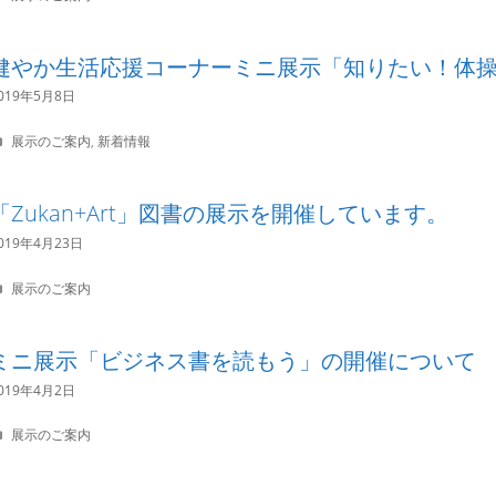
a
s
t
e
健やか生活応援コーナーミニ展示「知りたい！体
g
o
019年5月8日
r
i
C
展示のご案内
,
新着情報
e
a
s
t
e
「Zukan+Art」図書の展示を開催しています。
g
o
019年4月23日
r
i
C
展示のご案内
e
a
s
t
e
ミニ展示「ビジネス書を読もう」の開催について
g
o
019年4月2日
r
i
C
展示のご案内
e
a
s
t
e