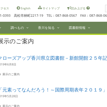
S
クセス
English
サイトマップ
読み上げる
f
1-0393 高松市林町2217-19 TEL：087-868-0567 FAX：087-868-06
調べもの
香川を知る
図書館情報
展示のご案内
クローズアップ香川県立図書館－新館開館２５年
019年6月8日
C
展示のご案内
a
t
e
「元素ってなんだろう！～国際周期表年２０１９
g
o
019年5月28日
r
i
C
展示のご案内
e