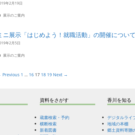
o
019年2月19日
r
i
C
展示のご案内
e
a
s
t
e
ミニ展示「はじめよう！就職活動」の開催につい
g
o
019年2月5日
r
i
C
展示のご案内
e
a
s
t
e
 Previous
1
…
16
17
18
19
Next →
g
o
r
i
e
資料をさがす
香川を知る
s
蔵書検索・予約
デジタルライ
横断検索
地域の本棚
新着図書
郷土資料寄贈