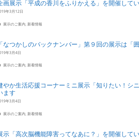
企画展示「平成の香川をふりかえる」を開催して
g
o
019年3月12日
r
i
C
展示のご案内
,
新着情報
e
a
s
t
e
「なつかしのバックナンバー」第９回の展示は「
g
o
019年3月4日
r
i
C
展示のご案内
,
新着情報
e
a
s
t
e
健やか生活応援コーナーミニ展示「知りたい！シ
g
います
o
r
019年3月4日
i
e
s
C
展示のご案内
,
新着情報
a
t
e
展示「高次脳機能障害ってなあに？」を開催して
g