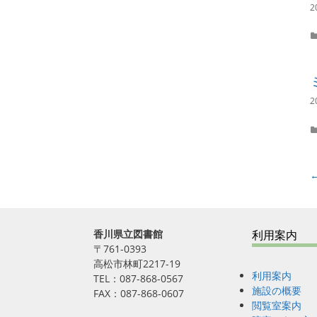
2
2
P
←
o
s
t
香川県立図書館
利用案内
n
〒761-0393
a
高松市林町2217-19
v
利用案内
TEL：087-868-0567
i
施設の概要
FAX：087-868-0607
g
閲覧室案内
a