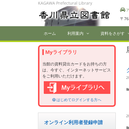
Skip
KAGAWA Prefectural Library
to
ア
content
〒76
ホーム
利用案内
資料をさがす
Myライブラリ
当館の資料貸出カードをお持ちの方
は、今すぐ、インターネットサービス
をご利用いただけます。
2
はじめてログインする方へ
2
オンライン利用者登録申請