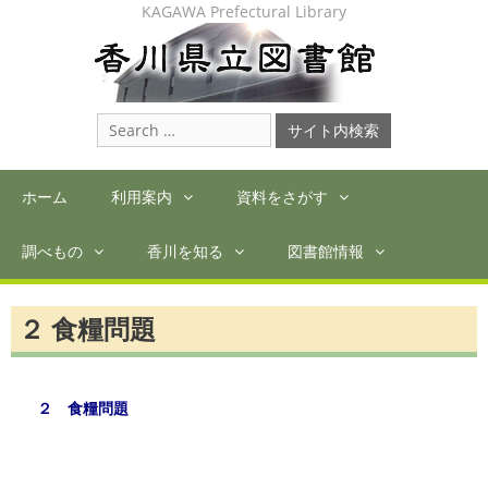
Skip
KAGAWA Prefectural Library
to
content
Search
for:
ホーム
利用案内
資料をさがす
調べもの
香川を知る
図書館情報
２ 食糧問題
２ 食糧問題