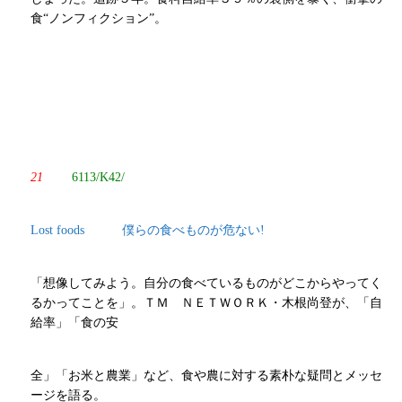
食“ノンフィクション”。
21
6113/K42/
Lost foods 僕らの食べものが危ない!
「想像してみよう。自分の食べているものがどこからやってく
るかってことを」。ＴＭ ＮＥＴＷＯＲＫ・木根尚登が、「自
給率」「食の安
全」「お米と農業」など、食や農に対する素朴な疑問とメッセ
ージを語る。