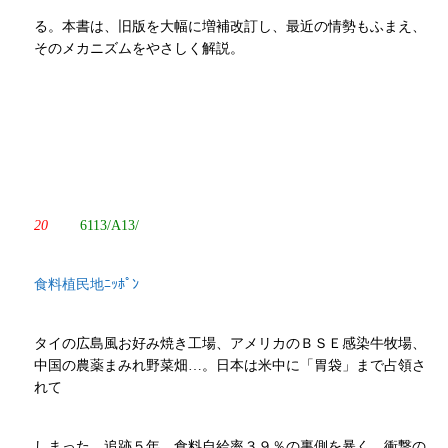
る。本書は、旧版を大幅に増補改訂し、最近の情勢もふまえ、
そのメカニズムをやさしく解説。
20
6113/A13/
食料植民地ﾆｯﾎﾟﾝ
タイの広島風お好み焼き工場、アメリカのＢＳＥ感染牛牧場、
中国の農薬まみれ野菜畑…。日本は米中に「胃袋」まで占領さ
れて
しまった。追跡５年。食料自給率３９％の裏側を暴く、衝撃の