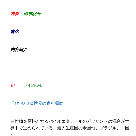
通番
請求記号
書名
内容紹介
18
5016/K24/
ﾊﾞｲｵｴﾀﾉｰﾙと世界の食料需給
農作物を原料とするバイオエタノールのガソリンへの混合が世
界中で進められている。最大生産国の米国他、ブラジル、中国
な