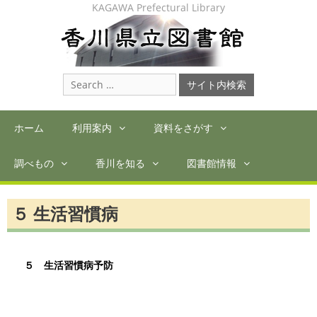
Skip
KAGAWA Prefectural Library
to
content
Search
for:
ホーム
利用案内
資料をさがす
調べもの
香川を知る
図書館情報
５ 生活習慣病
５ 生活習慣病予防