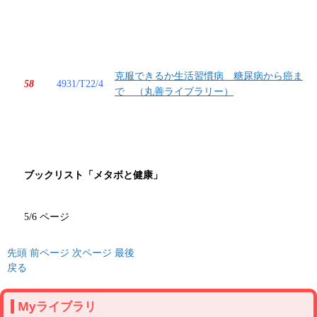
克服できるか生活習慣病 糖尿病から癌ま
58
4931/T22/4
で （丸善ライブラリー）
ブックリスト「メタボと健康」
5/6 ページ
先頭
前ページ
次ページ
最後
戻る
Myライブラリ