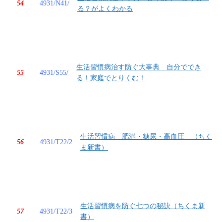
54
4931/N41/
る？がよくわかる
生活習慣病治す防ぐ大事典 自分ででき
55
4931/S55/
る！家庭でとりくむ！
生活習慣病 肥満・糖尿・高血圧 （ちく
56
4931/T22/2
ま新書）
生活習慣病を防ぐ七つの秘訣（ちくま新
57
4931/T22/3
書）