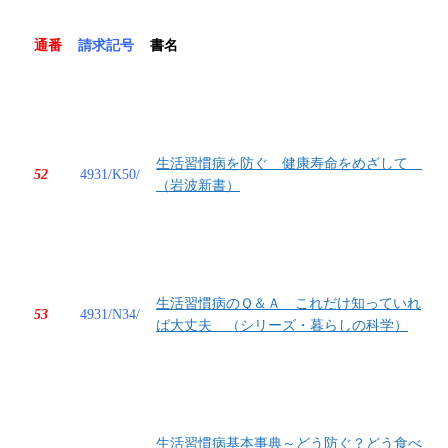
通番
請求記号
書名
生活習慣病を防ぐ 健康寿命をめざして
52
4931/K50/
（岩波新書）
生活習慣病のＱ＆Ａ これだけ知っていれ
53
4931/N34/
ば大丈夫 （シリーズ・暮らしの科学）
生活習慣病基本事典～どう防ぐ？どう食べ