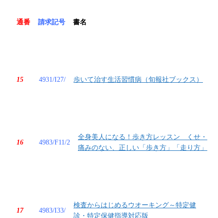
通番
請求記号
書名
15
4931/I27/
歩いて治す生活習慣病（旬報社ブックス）
全身美人になる！歩き方レッスン くせ・
16
4983/F11/2
痛みのない、正しい「歩き方」「走り方」
検査からはじめるウオーキング～特定健
17
4983/I33/
診・特定保健指導対応版