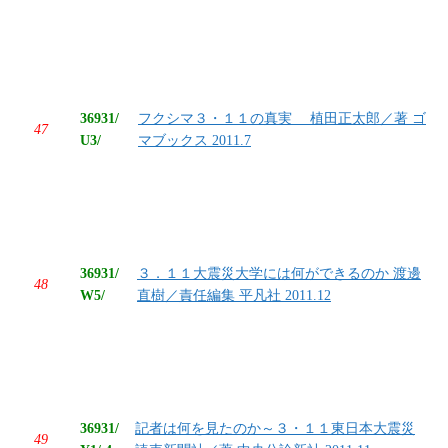
36931/
フクシマ３・１１の真実 植田正太郎／著 ゴ
47
U3/
マブックス 2011.7
36931/
３．１１大震災大学には何ができるのか 渡邊
48
W5/
直樹／責任編集 平凡社 2011.12
36931/
記者は何を見たのか～３・１１東日本大震災
49