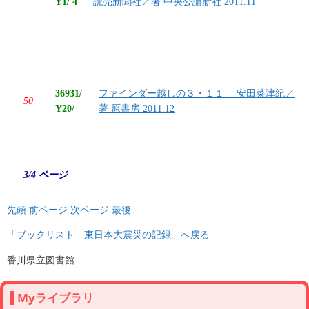
Y1/ 4
読売新聞社／著 中央公論新社 2011.11
36931/
ファインダー越しの３・１１ 安田菜津紀／
50
Y20/
著 原書房 2011.12
3/4 ページ
先頭
前ページ
次ページ
最後
「ブックリスト 東日本大震災の記録」へ戻る
香川県立図書館
Myライブラリ