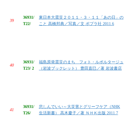
36931/
東日本大震災２０１１・３・１１「あの日」の
39
T22/
こと 高橋邦典／写真／文 ポプラ社 2011.6
36931/
福島原発震災のまち フォト・ルポルタージュ
40
T23/ 2
（岩波ブックレット） 豊田直巳／著 岩波書店
36931/
悲しんでいい～大災害とグリーフケア（NHK
41
T26/
生活新書） 高木慶子／著 ＮＨＫ出版 2011.7