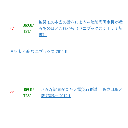
被災地の本当の話をしよう～陸前高田市長が綴
36931/
42
るあの日とこれから（ワニブックスｐｌｕｓ新
T27/
書）
戸羽太／著 ワニブックス 2011.8
36931/
さかな記者が見た大震災石巻讃 高成田享／
43
T28/
著 講談社 2012.1