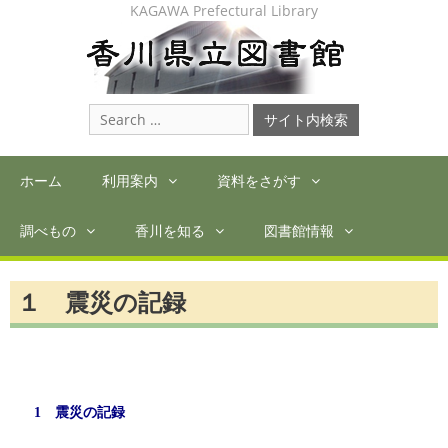
Skip
KAGAWA Prefectural Library
to
content
Search
for:
ホーム
利用案内
資料をさがす
調べもの
香川を知る
図書館情報
１ 震災の記録
1 震災の記録