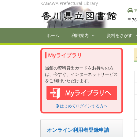
Skip
KAGAWA Prefectural Library
to
ア
content
〒76
ホーム
利用案内
資料をさがす
Myライブラリ
当館の資料貸出カードをお持ちの方
は、今すぐ、インターネットサービス
をご利用いただけます。
はじめてログインする方へ
オンライン利用者登録申請