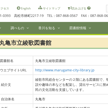
S
クセス
English
サイトマップ
読み上げる
f
1-0393 高松市林町2217-19 TEL：087-868-0567 FAX：087-868-06
調べもの
香川を知る
図書館情報
丸亀市立綾歌図書館
図書館名
丸亀市立綾歌図書館
ウエブサイトURL
http://www.marugame-city-library.jp
綾歌市民総合センターの２階にある図書館で、
紹介文
説や趣味の本などを配架し、貸出サービスに努
民の文化活動を支援しています。
自治体名
丸亀市