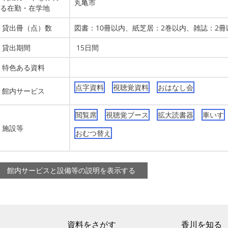
丸亀市
る在勤・在学地
貸出冊（点）数
図書：10冊以内、紙芝居：2巻以内、雑誌：2
貸出期間
15日間
特色ある資料
点字資料
視聴覚資料
おはなし会
館内サービス
閲覧席
視聴覚ブース
拡大読書器
車いす
施設等
おむつ替え
資料をさがす
香川を知る