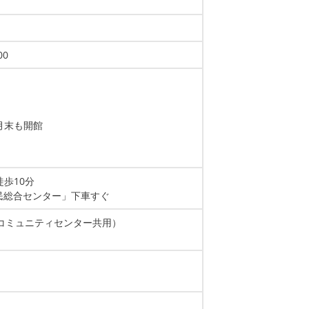
00
月末も開館
歩10分
民総合センター」下車すぐ
熊コミュニティセンター共用）