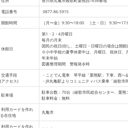
住所
香川県丸亀市綾歌町栗熊西1638番地
電話番号
0877-86-5915
開館時間
［月〜金］9:30〜18:00 ［土・日］ 9:30〜17:
第1・2・4月曜日
毎月の月末
国民の祝日(但し、土曜日・日曜日の場合は開館)
休館日
※小中学校の夏季休業中は、月曜日、祝休日、
年末年始
図書整理期間 警報発令時
交通手段
・ことでん電車 琴平線「栗熊駅」下車、西へ徒
(アクセス)
・JR丸亀駅よりコミュニティバス乗車「綾歌市
駐車台数：70台（綾歌市民総合センター、栗
駐車場
駐車料金：無料
利用カードを作れ
丸亀市
る在住地
利用カードを作れ