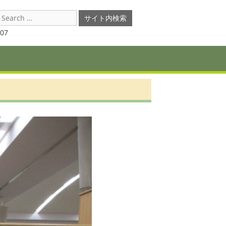
earch
or:
07