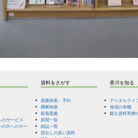
資料をさがす
香川を知る
蔵書検索・予約
デジタルライ
横断検索
地域の本棚
新着図書
郷土資料寄贈
へのサービス
新聞一覧
いの方へのサー
雑誌一覧
貸出しの多い資料