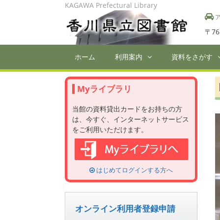
Skip
KAGAWA Prefectural Library
to
ア
content
〒76
ホーム
利用案内
資料をさがす
Myライブラリ
当館の資料貸出カードをお持ちの方
は、今すぐ、インターネットサービス
をご利用いただけます。
はじめてログインする方へ
オンライン利用者登録申請