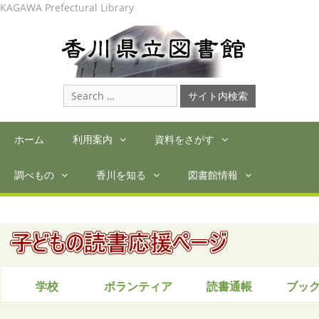
Skip
KAGAWA Prefectural Library
to
content
Search
for:
ホーム
利用案内
資料をさがす
調べもの
香川を知る
図書館情報
学校
ボランティア
読書通帳
ブッ