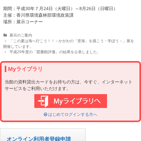
期間：平成30年７月24日（火曜日）～8月26日（日曜日）
主催：香川県環境森林部環境政策課
場所：展示コーナー
C
展示のご案内
a
P
「この夏は海へ行こう！！－かがわの「里海」を描こう・学ぼう－」展を
t
o
開催しています。
e
s
平成29年度の「図書館評価」の結果を公表しました。
g
t
o
n
r
a
Myライブラリ
i
v
e
i
当館の資料貸出カードをお持ちの方は、今すぐ、インターネット
s
g
サービスをご利用いただけます。
a
t
i
o
n
はじめてログインする方へ
オンライン利用者登録申請