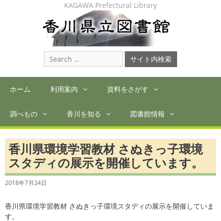
Skip
KAGAWA Prefectural Library
to
content
Search
for:
ホーム
利用案内
資料をさがす
調べもの
香川を知る
図書館情報
香川県環境学習教材 さぬきっ子環境
スタディの展示を開催しています。
2018年7月24日
香川県環境学習教材 さぬきっ子環境スタディの展示を開催していま
す。